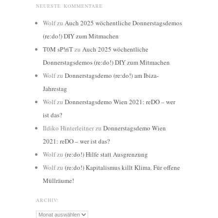
NEUESTE KOMMENTARE
Wolf
zu
Auch 2025 wöchentliche Donnerstagsdemos
(re:do!) DIY zum Mitmachen
T0M sP!riT
zu
Auch 2025 wöchentliche
Donnerstagsdemos (re:do!) DIY zum Mitmachen
Wolf
zu
Donnerstagsdemo (re:do!) am Ibiza-
Jahrestag
Wolf
zu
Donnerstagsdemo Wien 2021: reDO – wer
ist das?
Ildiko Hinterleitner
zu
Donnerstagsdemo Wien
2021: reDO – wer ist das?
Wolf
zu
(re:do!) Hilfe statt Ausgrenzung
Wolf
zu
(re:do!) Kapitalismus killt Klima. Für offene
Müllräume!
ARCHIV:
Archiv: