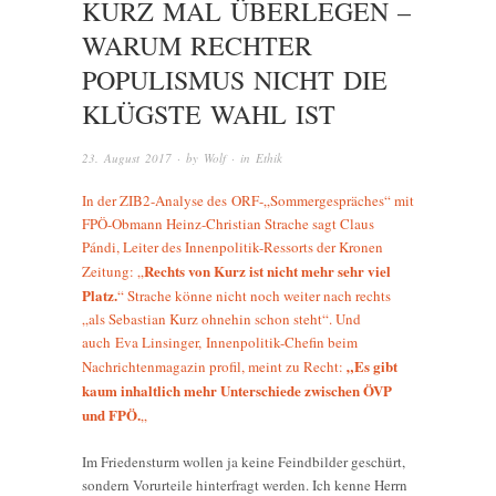
KURZ MAL ÜBERLEGEN –
WARUM RECHTER
POPULISMUS NICHT DIE
KLÜGSTE WAHL IST
23. August 2017
· by
Wolf
· in
Ethik
In der ZIB2-Analyse des ORF-„Sommergespräches“ mit
FPÖ-Obmann Heinz-Christian Strache sagt Claus
Pándi, Leiter des Innenpolitik-Ressorts der Kronen
Rechts von Kurz ist nicht mehr sehr viel
Zeitung: „
Platz.
“ Strache könne nicht noch weiter nach rechts
„als Sebastian Kurz ohnehin schon steht“. Und
auch Eva Linsinger, Innenpolitik-Chefin beim
„Es gibt
Nachrichtenmagazin profil, meint zu Recht:
kaum inhaltlich mehr Unterschiede zwischen ÖVP
und FPÖ.
„
Im Friedensturm wollen ja keine Feindbilder geschürt,
sondern Vorurteile hinterfragt werden. Ich kenne Herrn