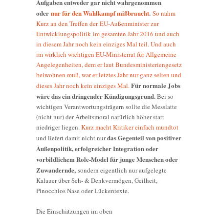
Aufgaben entweder gar nicht wahrgenommen
oder
nur für den Wahlkampf mißbraucht
.
So nahm
Kurz an den Treffen der EU-Außenminister zur
Entwicklungspolitik im gesamten Jahr 2016 und auch
in diesem Jahr noch kein einziges Mal teil. Und auch
im wirklich wichtigen EU-Ministerrat für Allgemeine
Angelegenheiten, dem er laut Bundesministeriengesetz
beiwohnen muß, war er letztes Jahr nur ganz selten und
Für normale Jobs
dieses Jahr noch kein einziges Mal.
wäre das ein dringender Kündigungsgrund.
Bei so
wichtigen Verantwortungsträgern sollte die Messlatte
(nicht nur) der Arbeitsmoral natürlich höher statt
niedriger liegen.
Kurz macht Kritiker einfach mundtot
das Gegenteil von positiver
und liefert damit nicht nur
Außenpolitik, erfolgreicher Integration oder
vorbildlichem Role-Model für junge Menschen oder
Zuwandernde,
sondern eigentlich nur aufgelegte
Kalauer über Seh- & Denkvermögen, Geilheit,
Pinocchios Nase oder Lückentexte.
Die Einschätzungen im oben