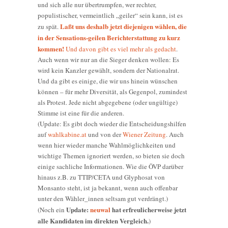
und sich alle nur übertrumpfen, wer rechter,
populistischer, vermeintlich „geiler“ sein kann, ist es
Laßt uns deshalb jetzt diejenigen wählen, die
zu spät.
in der Sensations-geilen Berichterstattung zu kurz
kommen!
Und davon gibt es viel mehr als gedacht
.
Auch wenn wir nur an die Sieger denken wollen: Es
wird kein Kanzler gewählt, sondern der Nationalrat.
Und da gibt es einige, die wir uns hinein wünschen
können – für mehr Diversität, als Gegenpol, zumindest
als Protest. Jede nicht abgegebene (oder ungültige)
Stimme ist eine für die anderen.
(Update: Es gibt doch wieder die Entscheidungshilfen
auf
wahlkabine.at
und von der
Wiener Zeitung
. Auch
wenn hier wieder manche Wahlmöglichkeiten und
wichtige Themen ignoriert werden, so bieten sie doch
einige sachliche Informationen. Wie die ÖVP darüber
hinaus z.B. zu TTIP/CETA und Glyphosat von
Monsanto steht, ist ja bekannt, wenn auch offenbar
unter den Wähler_innen seltsam gut verdrängt.)
Update:
neuwal
hat erfreulicherweise jetzt
(Noch ein
alle Kandidaten im direkten Vergleich.
)