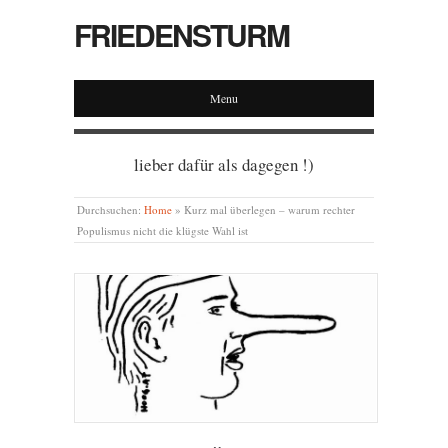
FRIEDENSTURM
Menu
lieber dafür als dagegen !)
Durchsuchen:
Home
»
Kurz mal überlegen – warum rechter
Populismus nicht die klügste Wahl ist