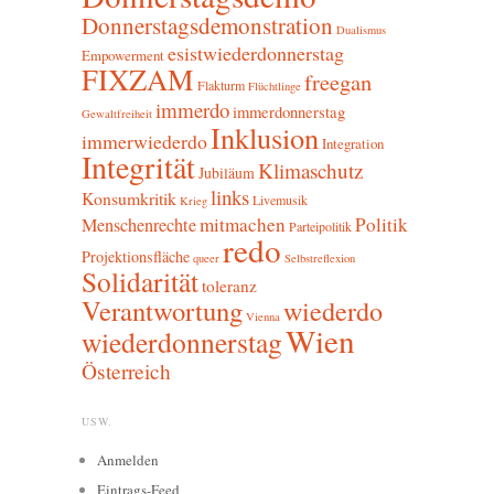
Donnerstagsdemonstration
Dualismus
esistwiederdonnerstag
Empowerment
FIXZAM
freegan
Flakturm
Flüchtlinge
immerdo
immerdonnerstag
Gewaltfreiheit
Inklusion
immerwiederdo
Integration
Integrität
Klimaschutz
Jubiläum
links
Konsumkritik
Livemusik
Krieg
mitmachen
Politik
Menschenrechte
Parteipolitik
redo
Projektionsfläche
queer
Selbstreflexion
Solidarität
toleranz
Verantwortung
wiederdo
Vienna
Wien
wiederdonnerstag
Österreich
USW.
Anmelden
Eintrags-Feed