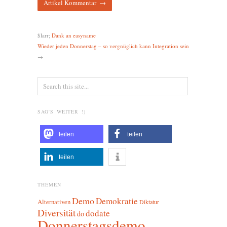
$larr;
Dank an easyname
Wieder jeden Donnerstag – so vergnüglich kann Integration sein
→
SAG'S WEITER !)
teilen
teilen
teilen
THEMEN
Demo
Demokratie
Alternativen
Diktatur
Diversität
dodate
do
Donnerstagsdemo