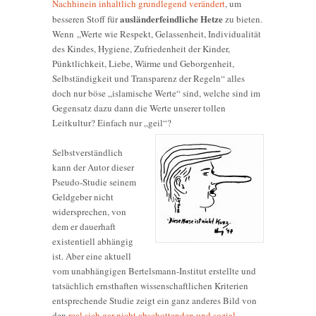
Nachhinein inhaltlich grundlegend verändert
, um
ausländerfeindliche Hetze
besseren Stoff für
zu bieten.
Wenn „Werte wie Respekt, Gelassenheit, Individualität
des Kindes, Hygiene, Zufriedenheit der Kinder,
Pünktlichkeit, Liebe, Wärme und Geborgenheit,
Selbständigkeit und Transparenz der Regeln“ alles
doch nur böse „islamische Werte“ sind, welche sind im
Gegensatz dazu dann die Werte unserer tollen
Leitkultur? Einfach nur „geil“?
Selbstverständlich
kann der Autor dieser
Pseudo-Studie seinem
Geldgeber nicht
widersprechen, von
dem er dauerhaft
existentiell abhängig
ist. Aber eine aktuell
vom unabhängigen Bertelsmann-Institut erstellte und
tatsächlich ernsthaften wissenschaftlichen Kriterien
entsprechende Studie zeigt ein ganz anderes Bild von
den
real sich gar nicht abschottenden und sozial