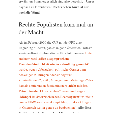
erwähnten Sommergespräch sind also berechtigt. Um es
Rechts neben Kurz ist nur
bayrisch zu formulieren:
noch die Wand.
Rechte Populisten kurz mal an
der Macht
Als im Februar 2000 die ÖVP mit der FPÖ eine
Regierung bildeten, gab es in ganz Österreich Proteste
sowie weltweit diplomatische Einschränkungen.
Unter
offen ausgesprochene
anderem weil „
Fremdenfeindlichkeit wieder salonfähig gemacht
“
wurde, wegen „Versuchen, politische Gegner zum
Schweigen zu bringen oder sie sogar zu
kriminalisieren“, weil „Aussagen und Meinungen“ des
nicht mit den
damals amtierenden Justizministers „
Prinzipien der EU vereinbar
“ waren und wegen
Mängel im österreichischen Rechtssystem
„
“ wurde in
einem EU-Weisenbericht empfohlen, „Entwicklungen
Alle diese
in Österreich weiter genau zu beobachten“
.
Kritikpunkte treffen auch auf Kurz und seine