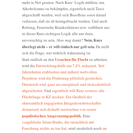
mehr in Not geraten. Nach Kurz‘ Logik müßten, um
Alkoholismus zu bekämpfen, eigentlich auch Taxis
abgeschafft werden, weil sich Besoffene sonst darauf
verlassen, daß sie eh heimgebracht werden. Und auch
Rettung, Feuerwehr, Krankenhäuser usw. verführen uns
in dieser Kurz-sichtigen Logik alle nur dazu,
Nein, Kurz
unvorsichtig zu sein. Also weg damit?
überlegt nicht – er will einfach nur geil sein.
Da stellt
sich die Frage, wer wirklich wahnsinnig ist.
Ursachen für Flucht
Statt endlich an den
zu arbeiten,
wird die
Entwicklungshilfe um 7,4% reduziert
.
Seit
Jahrzehnten etablierten und äußerst wertvollen
Projekten wird die Förderung plötzlich gestrichen
.
Österreich wird
ganz un-europäisch
und rückschrittlich
abgeschottet
. Und
eigentlich will Kurz sowieso alle
Flüchtlinge in KZ stecken
.
Ein Großteil der
ehrenamtlich engagierten Integrationsbotschafter
distanziert sich deshalb inzwischen von seiner
populistischen Ausgrenzungspolitik
. Eine
vorgebliche Islam-Studie, die tatsächlich mit
Forschung nichts zu tun hat
, wird zusätzlich noch
im