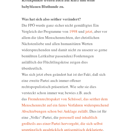
babyblauen Bluthunde zu.
Was hat sich also seither verändert?
Die FPÖ wurde ganz sicher nicht gemäßigter. Ein
Vergleich der Programme von
1998
und
jetzt
, aber vor
allem die (den Menschenrechten, der christlichen
Nächstenliebe und allen humanitären Werten
widersprechenden und damit nicht zu unserer so gerne
bemühten Leitkultur passenden) Forderungen
anläßlich der Flüchtlingskrise zeigen dies
überdeutlich.
Was sich jetzt eben geändert hat ist der Fakt, daß sich
eine zweite Partei auch immer offener
rechtspopulistisch präsentiert. Wie sehr sie dies
versteckt schon immer war, bewies z.B. auch
das
Fremdenrechtspaket von Schüssel, das seither dem
Menschenrecht auf ein faires Verfahren widersprechend
Abschiebungen schon bei Anklage zuläßt
. Dies ist für
eine „Volks“-Partei, die
personell und inhaltlich
großteils aus einer Partei hervorgeht, die sich selbst
ursprünglich ausdrücklich antisemitisch deklarierte
,