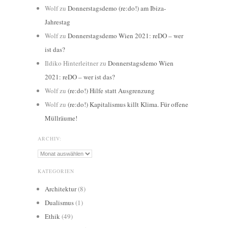
Wolf
zu
Donnerstagsdemo (re:do!) am Ibiza-
Jahrestag
Wolf
zu
Donnerstagsdemo Wien 2021: reDO – wer
ist das?
Ildiko Hinterleitner
zu
Donnerstagsdemo Wien
2021: reDO – wer ist das?
Wolf
zu
(re:do!) Hilfe statt Ausgrenzung
Wolf
zu
(re:do!) Kapitalismus killt Klima. Für offene
Müllräume!
ARCHIV:
Archiv:
KATEGORIEN
Architektur
(8)
Dualismus
(1)
Ethik
(49)