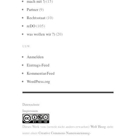
mach mit !)
(15)
Partner
(9)
Rechtsstaat
(10)
reDO
(105)
was wollen wir ?)
(20)
USW.
Anmelden
Eintrags-Feed
Kommentar-Feed
WordPress.org
Datenschutz
Impressum
Dieses Werk von (soweit nicht anders erwaehnt)
Wolf Hoog
steht
unter einer
Creative Commons Namensnennung-