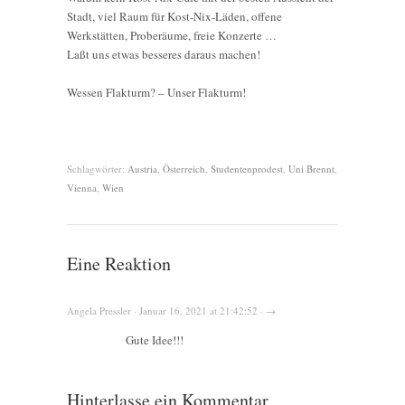
Stadt, viel Raum für Kost-Nix-Läden, offene
Werkstätten, Proberäume, freie Konzerte …
Laßt uns etwas besseres daraus machen!
Wessen Flakturm? – Unser Flakturm!
Schlagwörter:
Austria
,
Österreich
,
Studentenprodest
,
Uni Brennt
,
Vienna
,
Wien
Eine Reaktion
Angela Pressler · Januar 16, 2021 at 21:42:52 · →
Gute Idee!!!
Hinterlasse ein Kommentar