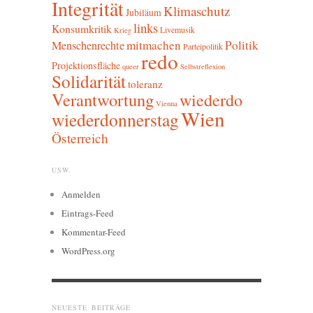
Integrität
Klimaschutz
Jubiläum
links
Konsumkritik
Livemusik
Krieg
mitmachen
Politik
Menschenrechte
Parteipolitik
redo
Projektionsfläche
queer
Selbstreflexion
Solidarität
toleranz
Verantwortung
wiederdo
Vienna
Wien
wiederdonnerstag
Österreich
USW.
Anmelden
Eintrags-Feed
Kommentar-Feed
WordPress.org
NEUESTE BEITRÄGE