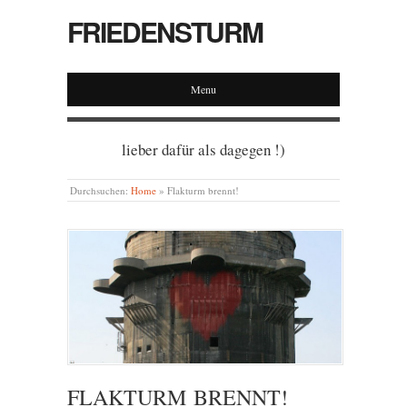
FRIEDENSTURM
Menu
lieber dafür als dagegen !)
Durchsuchen:
Home
»
Flakturm brennt!
FLAKTURM BRENNT!