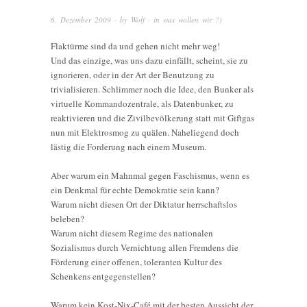
6. Dezember 2009
· by
Wolf
· in
was wollen wir ?)
Flaktürme sind da und gehen nicht mehr weg!
Und das einzige, was uns dazu einfällt, scheint, sie zu
ignorieren, oder in der Art der Benutzung zu
trivialisieren. Schlimmer noch die Idee, den Bunker als
virtuelle Kommandozentrale, als Datenbunker, zu
reaktivieren und die Zivilbevölkerung statt mit Giftgas
nun mit Elektrosmog zu quälen. Naheliegend doch
lästig die Forderung nach einem Museum.
Aber warum ein Mahnmal gegen Faschismus, wenn es
ein Denkmal für echte Demokratie sein kann?
Warum nicht diesen Ort der Diktatur herrschaftslos
beleben?
Warum nicht diesem Regime des nationalen
Sozialismus durch Vernichtung allen Fremdens die
Förderung einer offenen, toleranten Kultur des
Schenkens entgegenstellen?
Warum kein Kost-Nix-Café mit der besten Aussicht der