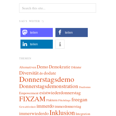
SAG'S WEITER !)
teilen
teilen
teilen
THEMEN
Demo
Demokratie
Alternativen
Diktatur
Diversität
dodate
do
Donnerstagsdemo
Donnerstagsdemonstration
Dualismus
esistwiederdonnerstag
Empowerment
FIXZAM
freegan
Flakturm
Flüchtlinge
immerdo
immerdonnerstag
Gewaltfreiheit
Inklusion
immerwiederdo
Integration