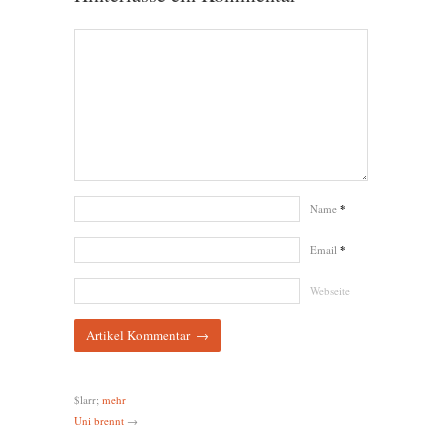
Name
*
Email
*
Webseite
$larr;
mehr
Uni brennt
→