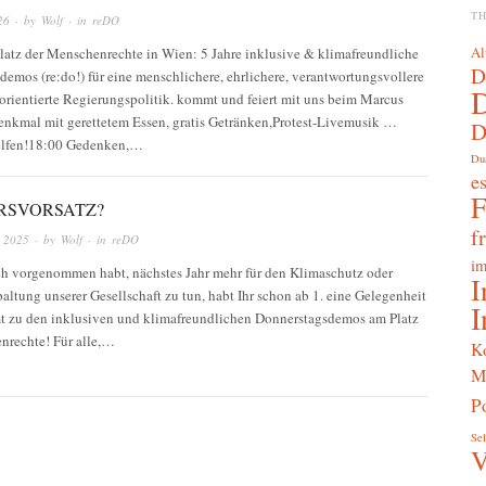
T
26
· by
Wolf
· in
reDO
Al
Platz der Menschenrechte in Wien: 5 Jahre inklusive & klimafreundliche
D
emos (re:do!) für eine menschlichere, ehrlichere, verantwortungsvollere
orientierte Regierungspolitik. kommt und feiert mit uns beim Marcus
kmal mit gerettetem Essen, gratis Getränken,Protest-Livemusik …
D
elfen!18:00 Gedenken,…
Du
e
RSVORSATZ?
f
 2025
· by
Wolf
· in
reDO
im
uch vorgenommen habt, nächstes Jahr mehr für den Klimaschutz oder
I
altung unserer Gesellschaft zu tun, habt Ihr schon ab 1. eine Gelegenheit
I
 zu den inklusiven und klimafreundlichen Donnerstagsdemos am Platz
nrechte! Für alle,…
K
M
Po
Sel
V