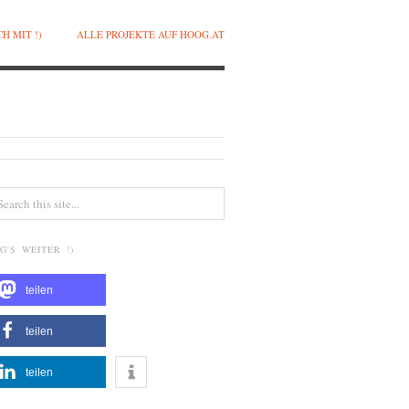
H MIT !)
ALLE PROJEKTE AUF HOOG.AT
G'S WEITER !)
teilen
teilen
teilen