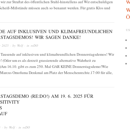
w
ir zur Straftat des öffentlichen Stuhl-hinstellens auf Wir entschuldigen
w
 Scheiß-Mißstände müssen auch so benannt werden. Für gratis Klos und
Ö
US
DE AUF INKLUSIVEN UND KLIMAFREUNDLICHEN
STAGSDEMOS! WIR SAGEN DANKE!
r 2025
· by
Wolf
· in
reDO
 Tausende auf inklusiven und klimafreundlichen Donnerstagsdemos! Wir
 (Oder um es als derzeit grassierende alternative Wahrheit zu
:)Am 16.10. gibt es zum 250. Mal GAR KEINE Donnerstagsdemo!Wie
Marcus Omofuma Denkmal am Platz der Menschenrechte.17:00 für alle,
TAGSDEMO (RE:DO!) AM 19. 6. 2025 FÜR
SITIVITY
S
AUF
5
· by
Wolf
· in
reDO