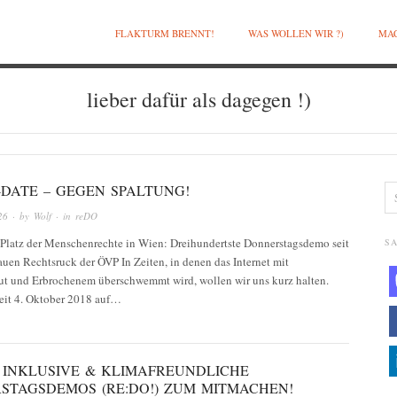
FLAKTURM BRENNT!
WAS WOLLEN WIR ?)
MAC
lieber dafür als dagegen !)
!-DATE – GEGEN SPALTUNG!
26
· by
Wolf
· in
reDO
, Platz der Menschenrechte in Wien: Dreihundertste Donnerstagsdemo seit
SA
uen Rechtsruck der ÖVP In Zeiten, in denen das Internet mit
t und Erbrochenem überschwemmt wird, wollen wir uns kurz halten.
eit 4. Oktober 2018 auf…
E INKLUSIVE & KLIMAFREUNDLICHE
STAGSDEMOS (RE:DO!) ZUM MITMACHEN!