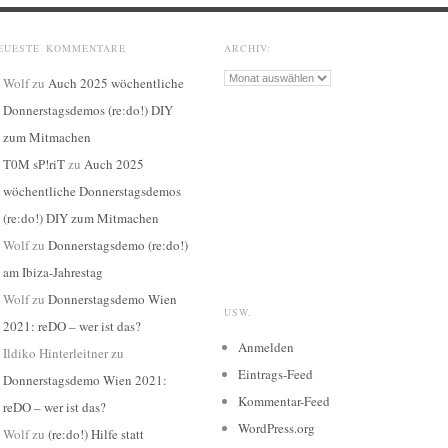
EUESTE KOMMENTARE
ARCHIV:
Archiv:
Wolf
zu
Auch 2025 wöchentliche
Donnerstagsdemos (re:do!) DIY
zum Mitmachen
T0M sP!riT
zu
Auch 2025
wöchentliche Donnerstagsdemos
(re:do!) DIY zum Mitmachen
Wolf
zu
Donnerstagsdemo (re:do!)
am Ibiza-Jahrestag
Wolf
zu
Donnerstagsdemo Wien
USW.
2021: reDO – wer ist das?
Anmelden
Ildiko Hinterleitner
zu
Eintrags-Feed
Donnerstagsdemo Wien 2021:
Kommentar-Feed
reDO – wer ist das?
WordPress.org
Wolf
zu
(re:do!) Hilfe statt