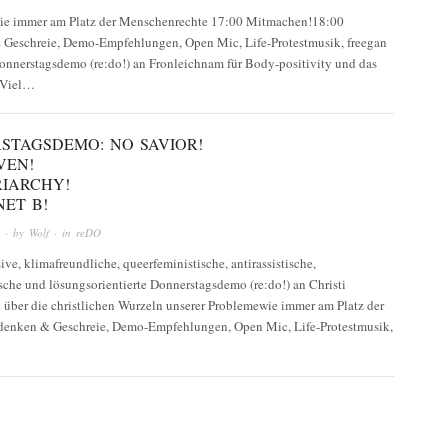
ie immer am Platz der Menschenrechte 17:00 Mitmachen!18:00
Geschreie, Demo-Empfehlungen, Open Mic, Life-Protestmusik, freegan
onnerstagsdemo (re:do!) an Fronleichnam für Body-positivity und das
 Viel…
STAGSDEMO: NO SAVIOR!
VEN!
RIARCHY!
NET B!
· by
Wolf
· in
reDO
sive, klimafreundliche, queerfeministische, antirassistische,
ische und lösungsorientierte Donnerstagsdemo (re:do!) an Christi
 über die christlichen Wurzeln unserer Problemewie immer am Platz der
enken & Geschreie, Demo-Empfehlungen, Open Mic, Life-Protestmusik,