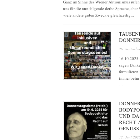
Ganz im Sinne des Wiener Aktionismus rufen w
uns für die nun folgende derbe Sprache, aber
viele andere guten Zweck e gleichzeitig,…
TAUSEN
DONNER
26. Septembe
16.10.2025:
sagen Danke!
formulieren
immer beim 
…
DONNERS
BODYPO
UND DA
RECHT 
GENUSS
12. Juni 202