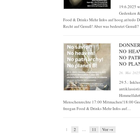
19.6.2025 w
Gedenken & 
Food & Drinks Mehr Infos auf hoog.at/redo D
Recht auf Genuß! Aber was bedeutet Genuß?
DONNER
NO HEA
NO PAT
NO PLA
26. Mai 2025
29.5.: Inklu
antiklassist
Himmelfahrt
Menschenrechte 17:00 Mitmachen!18:00 Ged
freegan Food & Drinks Mehr Infos auf…
1
2
…
11
Vor →