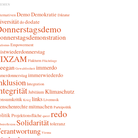
HEMEN
Demo
Demokratie
ternativen
Diktatur
iversität
dodate
do
Donnerstagsdemo
onnerstagsdemonstration
Empowerment
alismus
sistwiederdonnerstag
FIXZAM
Flakturm
Flüchtlinge
reegan
immerdo
Gewaltfreiheit
immerwiederdo
merdonnerstag
nklusion
Integration
ntegrität
Klimaschutz
Jubiläum
links
onsumkritik
Livemusik
Krieg
mitmachen
enschenrechte
Parteipolitik
redo
litik
Projektionsfläche
queer
Solidarität
toleranz
bstreflexion
erantwortung
Vienna