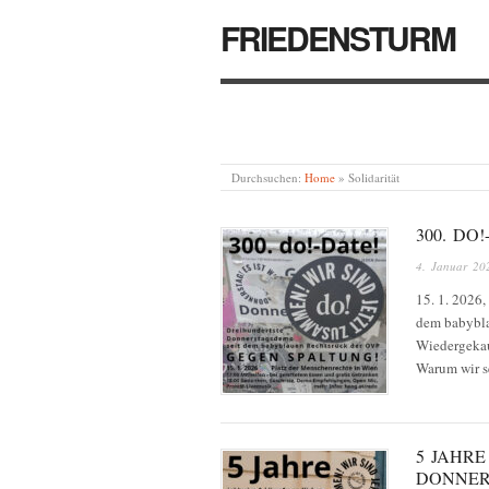
FRIEDENSTURM
Durchsuchen:
Home
»
Solidarität
300. DO
4. Januar 20
15. 1. 2026
dem babybla
Wiedergekau
Warum wir s
5 JAHR
DONNER