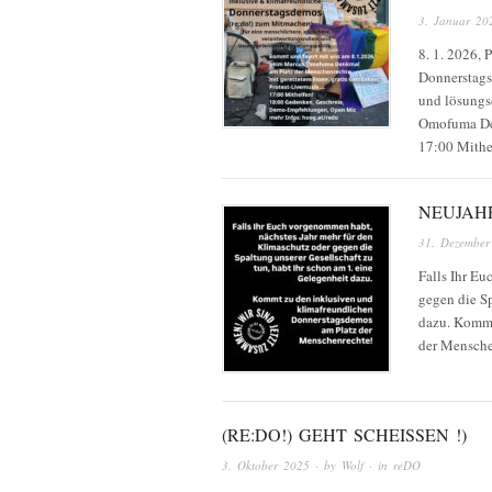
3. Januar 20
8. 1. 2026, 
Donnerstagsd
und lösungs
Omofuma Den
17:00 Mith
NEUJAH
31. Dezember
Falls Ihr E
gegen die Sp
dazu. Kommt
der Mensche
(RE:DO!) GEHT SCHEISSEN !)
3. Oktober 2025
· by
Wolf
· in
reDO