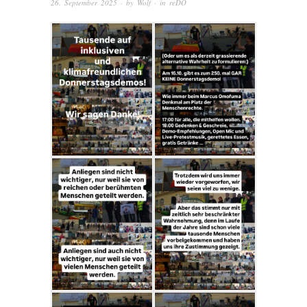
26. September 2025
· by
Wolf
· in
reDO