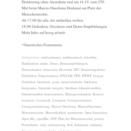
Donnerstag ohne Ausnahme und am 16.10. zum 250.
Mal beim Marcus Omofuma Denkmal am Platz der
Menschenrechte.
Ab 17:00 für alle, die mithelfen wollen.
18:00 Gedenken, Geschreie und Demo-Empfehlungen
Mehr Infos auf hoog.at/redo
*Generisches Femininum
Schlagwörter:
antifaschismus
,
antiklassistisch
,
babyblau
,
Dankbarkeit
,
danke
,
Demo
,
Demoempfehlungen
,
Demonstration
,
demowien
,
Diversität
,
DIY
,
Donnerstagsdemo
,
Ehrlichkeit
,
Empowerment
,
FIXZAM
,
FPÖ
,
FPÖVP
,
freegan
,
Gedenken
,
Geschreie
,
gratis
,
immerwiederdo
,
Inklusion
,
Integration
,
Integrität
,
integrity
,
Jubiläum
,
klimafreundlich
,
klimafreundlich demonstrieren
,
Klimagerechtigkeit
,
Konzert
,
livemusic
,
Livemusik
,
Lösungen
,
Lösungsorientiert
,
Lösungsorientierung
,
Marcus Omofuma
,
MarcusOmofuma
,
Menschenrechte
,
Menschlichkeit
,
numberism
,
Open Jamsession
,
Open Mic
,
openMic
,
ÖVP
,
Platz der Menschenrechte
,
protest
,
Protestlieder
,
redo
,
redonnerstag
,
Soli
,
Solidarität
,
solidarity
,
Verantwortung
,
wiederdo
,
wiederdonnerstag
,