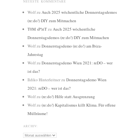
NEUESTE KOMMENTARE
Wolf
zu
Auch 2025 wöchentliche Donnerstagsdemos
(re:do!) DIY zum Mitmachen
T0M sP!riT
zu
Auch 2025 wöchentliche
Donnerstagsdemos (re:do!) DIY zum Mitmachen
Wolf
zu
Donnerstagsdemo (re:do!) am Ibiza-
Jahrestag
Wolf
zu
Donnerstagsdemo Wien 2021: reDO – wer
ist das?
Ildiko Hinterleitner
zu
Donnerstagsdemo Wien
2021: reDO – wer ist das?
Wolf
zu
(re:do!) Hilfe statt Ausgrenzung
Wolf
zu
(re:do!) Kapitalismus killt Klima. Für offene
Müllräume!
ARCHIV:
Archiv: