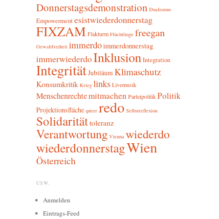
Donnerstagsdemonstration
Dualismus
esistwiederdonnerstag
Empowerment
FIXZAM
freegan
Flakturm
Flüchtlinge
immerdo
immerdonnerstag
Gewaltfreiheit
Inklusion
immerwiederdo
Integration
Integrität
Klimaschutz
Jubiläum
links
Konsumkritik
Livemusik
Krieg
mitmachen
Politik
Menschenrechte
Parteipolitik
redo
Projektionsfläche
queer
Selbstreflexion
Solidarität
toleranz
Verantwortung
wiederdo
Vienna
Wien
wiederdonnerstag
Österreich
USW.
Anmelden
Eintrags-Feed