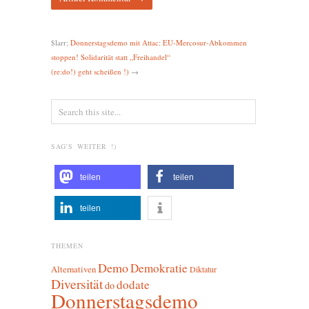
$larr;
Donnerstagsdemo mit Attac: EU-Mercosur-Abkommen
stoppen! Solidarität statt „Freihandel“
(re:do!) geht scheißen !)
→
SAG'S WEITER !)
teilen
teilen
teilen
THEMEN
Demo
Demokratie
Alternativen
Diktatur
Diversität
dodate
do
Donnerstagsdemo