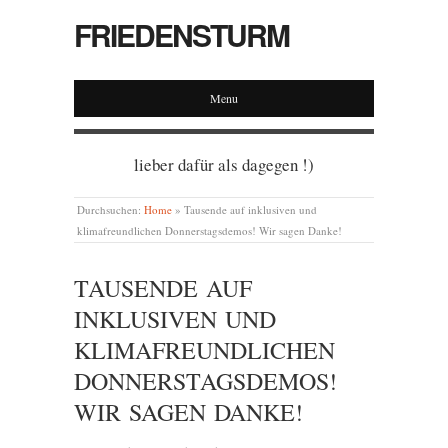
FRIEDENSTURM
Menu
lieber dafür als dagegen !)
Durchsuchen:
Home
»
Tausende auf inklusiven und
klimafreundlichen Donnerstagsdemos! Wir sagen Danke!
TAUSENDE AUF
INKLUSIVEN UND
KLIMAFREUNDLICHEN
DONNERSTAGSDEMOS!
WIR SAGEN DANKE!