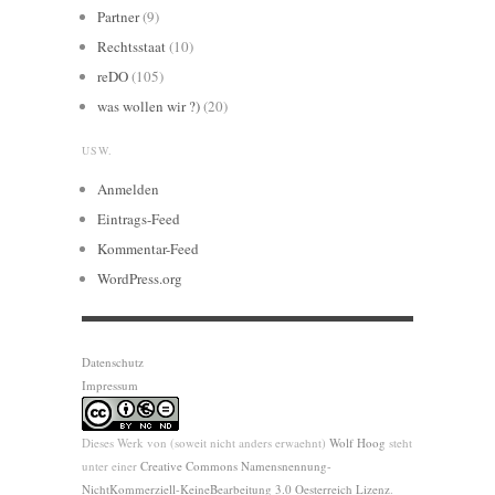
Partner
(9)
Rechtsstaat
(10)
reDO
(105)
was wollen wir ?)
(20)
USW.
Anmelden
Eintrags-Feed
Kommentar-Feed
WordPress.org
Datenschutz
Impressum
Dieses Werk von (soweit nicht anders erwaehnt)
Wolf Hoog
steht
unter einer
Creative Commons Namensnennung-
NichtKommerziell-KeineBearbeitung 3.0 Oesterreich Lizenz
.