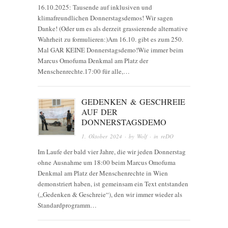
16.10.2025: Tausende auf inklusiven und
klimafreundlichen Donnerstagsdemos! Wir sagen
Danke! (Oder um es als derzeit grassierende alternative
Wahrheit zu formulieren:)Am 16.10. gibt es zum 250.
Mal GAR KEINE Donnerstagsdemo!Wie immer beim
Marcus Omofuma Denkmal am Platz der
Menschenrechte.17:00 für alle,…
GEDENKEN & GESCHREIE
AUF DER
DONNERSTAGSDEMO
1. Oktober 2024
· by
Wolf
· in
reDO
Im Laufe der bald vier Jahre, die wir jeden Donnerstag
ohne Ausnahme um 18:00 beim Marcus Omofuma
Denkmal am Platz der Menschenrechte in Wien
demonstriert haben, ist gemeinsam ein Text entstanden
(„Gedenken & Geschreie“), den wir immer wieder als
Standardprogramm…