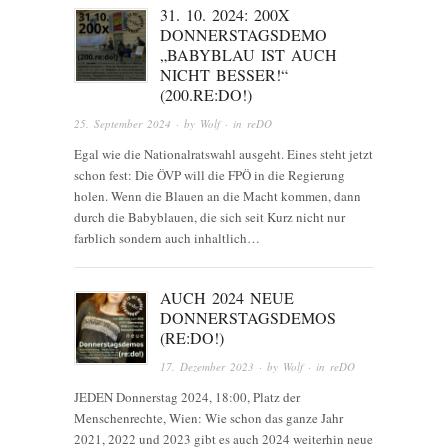
31. 10. 2024: 200X
DONNERSTAGSDEMO
„BABYBLAU IST AUCH
NICHT BESSER!“
(200.RE:DO!)
25. September 2024
· by
Wolf
· in
reDO
Egal wie die Nationalratswahl ausgeht. Eines steht jetzt
schon fest: Die ÖVP will die FPÖ in die Regierung
holen. Wenn die Blauen an die Macht kommen, dann
durch die Babyblauen, die sich seit Kurz nicht nur
farblich sondern auch inhaltlich…
AUCH 2024 NEUE
DONNERSTAGSDEMOS
(RE:DO!)
17. Dezember 2023
· by
Wolf
· in
reDO
JEDEN Donnerstag 2024, 18:00, Platz der
Menschenrechte, Wien: Wie schon das ganze Jahr
2021, 2022 und 2023 gibt es auch 2024 weiterhin neue