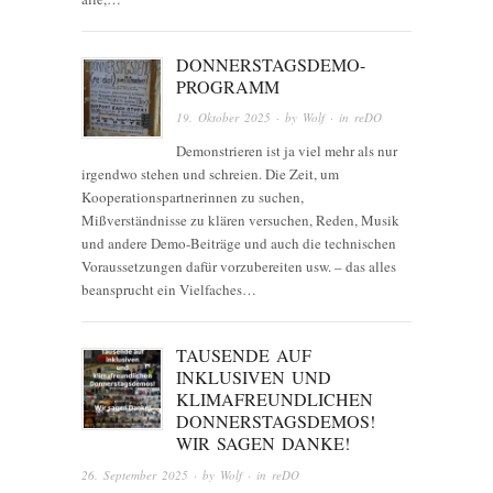
DONNERSTAGSDEMO-
PROGRAMM
19. Oktober 2025
· by
Wolf
· in
reDO
Demonstrieren ist ja viel mehr als nur
irgendwo stehen und schreien. Die Zeit, um
Kooperationspartnerinnen zu suchen,
Mißverständnisse zu klären versuchen, Reden, Musik
und andere Demo-Beiträge und auch die technischen
Voraussetzungen dafür vorzubereiten usw. – das alles
beansprucht ein Vielfaches…
TAUSENDE AUF
INKLUSIVEN UND
KLIMAFREUNDLICHEN
DONNERSTAGSDEMOS!
WIR SAGEN DANKE!
26. September 2025
· by
Wolf
· in
reDO