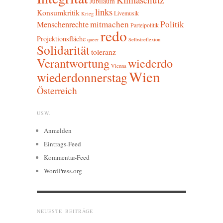
Jubiläum
links
Konsumkritik
Livemusik
Krieg
mitmachen
Politik
Menschenrechte
Parteipolitik
redo
Projektionsfläche
queer
Selbstreflexion
Solidarität
toleranz
Verantwortung
wiederdo
Vienna
Wien
wiederdonnerstag
Österreich
USW.
Anmelden
Eintrags-Feed
Kommentar-Feed
WordPress.org
NEUESTE BEITRÄGE