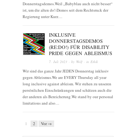
Donnerstagsdemos.Weil „Babyblau auch nicht besser“
ist, um die alten do!-Demos seit dem Rechtsruck der
Regierung unter Kurz…
INKLUSIVE
DONNERSTAGSDEMOS
(RE:DO!) FÜR DISABILITY
PRIDE GEGEN ABLEISMUS
7. Juli 2023
· by
Wolf
· in
Ethik
Wir sind das ganze Jahr JEDEN Donnerstag inklusiv
gegen Ableismus.We are EVERY Thursday all year
long inclusive against ableism. Wir stehen zu unseren
persönlichen Einschränkungen und schätzen auch die
der anderen als Bereicherung.We stand by our personal
limitations and also…
1
2
Vor →