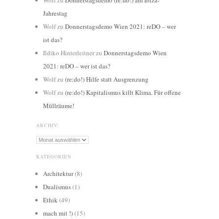
Wolf
zu
Donnerstagsdemo (re:do!) am Ibiza-
Jahrestag
Wolf
zu
Donnerstagsdemo Wien 2021: reDO – wer
ist das?
Ildiko Hinterleitner
zu
Donnerstagsdemo Wien
2021: reDO – wer ist das?
Wolf
zu
(re:do!) Hilfe statt Ausgrenzung
Wolf
zu
(re:do!) Kapitalismus killt Klima. Für offene
Müllräume!
ARCHIV:
Archiv:
KATEGORIEN
Architektur
(8)
Dualismus
(1)
Ethik
(49)
mach mit !)
(15)