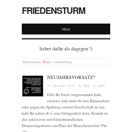
FRIEDENSTURM
Menu
lieber dafür als dagegen !)
Durchsuchen:
Home
»
redonnerstag
NEUJAHRSVORSATZ?
31. Dezember 2025
· by
Wolf
· in
reDO
Falls Ihr Euch vorgenommen habt,
nächstes Jahr mehr für den Klimaschutz
oder gegen die Spaltung unserer Gesellschaft zu tun,
habt Ihr schon ab 1. eine Gelegenheit dazu. Kommt zu
den inklusiven und klimafreundlichen
Donnerstagsdemos am Platz der Menschenrechte! Für
alle,…