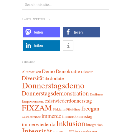
SAG'S WEITER !)
teilen
teilen
teilen
THEMEN
Demo
Demokratie
Alternativen
Diktatur
Diversität
dodate
do
Donnerstagsdemo
Donnerstagsdemonstration
Dualismus
esistwiederdonnerstag
Empowerment
FIXZAM
freegan
Flakturm
Flüchtlinge
immerdo
immerdonnerstag
Gewaltfreiheit
Inklusion
immerwiederdo
Integration
Integrität
Klimaschutz