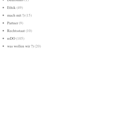
Ethik
(49)
mach mit !)
(15)
Partner
(9)
Rechtsstaat
(10)
reDO
(105)
was wollen wir ?)
(20)