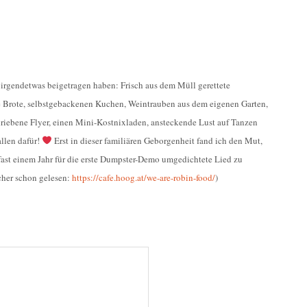
le irgendetwas beigetragen haben: Frisch aus dem Müll gerettete
te Brote, selbstgebackenen Kuchen, Weintrauben aus dem eigenen Garten,
riebene Flyer, einen Mini-Kostnixladen, ansteckende Lust auf Tanzen
llen dafür!
Erst in dieser familiären Geborgenheit fand ich den Mut,
fast einem Jahr für die erste Dumpster-Demo umgedichtete Lied zu
icher schon gelesen:
https://cafe.hoog.at/we-are-robin-food/
)