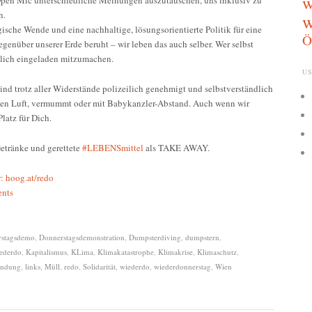
w
n.
w
gische Wende und eine nachhaltige, lösungsorientierte Politik für eine
Ö
genüber unserer Erde beruht – wir leben das auch selber. Wer selbst
rzlich eingeladen mitzumachen.
US
nd trotz aller Widerstände polizeilich genehmigt und selbstverständlich
chen Luft, vermummt oder mit Babykanzler-Abstand. Auch wenn wir
latz für Dich.
etränke und gerettete
#LEBENSmittel
als TAKE AWAY.
: hoog.at/redo
ents
rstagsdemo
,
Donnerstagsdemonstration
,
Dumpsterdiving
,
dumpstern
,
ederdo
,
Kapitalismus
,
KLima
,
Klimakatastrophe
,
Klimakrise
,
Klimaschutz
,
endung
,
links
,
Müll
,
redo
,
Solidarität
,
wiederdo
,
wiederdonnerstag
,
Wien