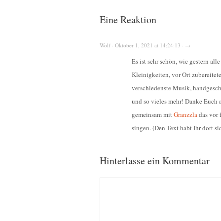
Eine Reaktion
Wolf · Oktober 1, 2021 at 14:24:13 · →
Es ist sehr schön, wie gestern al
Kleinigkeiten, vor Ort zubereite
verschiedenste Musik, handgesch
und so vieles mehr! Danke Euch a
gemeinsam mit
Granzzla
das vor 
singen. (Den Text habt Ihr dort s
Hinterlasse ein Kommentar