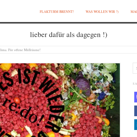
FLAKTURM BRENNT!
WAS WOLLEN WIR ?)
MAC
lieber dafür als dagegen !)
 Klima. Für offene Müllräume!
SA