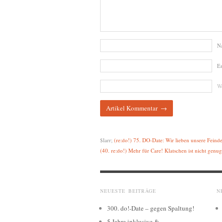
N
E
We
$larr;
(re:do!) 75. DO-Date: Wir lieben unsere Feind
(40. re:do!) Mehr für Care! Klatschen ist nicht genug
NEUESTE BEITRÄGE
N
300. do!-Date – gegen Spaltung!
5 Jahre inklusive &