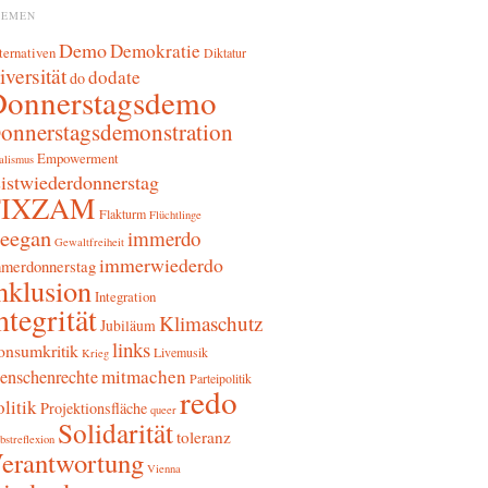
HEMEN
Demo
Demokratie
ternativen
Diktatur
iversität
dodate
do
Donnerstagsdemo
onnerstagsdemonstration
Empowerment
alismus
sistwiederdonnerstag
FIXZAM
Flakturm
Flüchtlinge
reegan
immerdo
Gewaltfreiheit
immerwiederdo
merdonnerstag
nklusion
Integration
ntegrität
Klimaschutz
Jubiläum
links
onsumkritik
Livemusik
Krieg
mitmachen
enschenrechte
Parteipolitik
redo
litik
Projektionsfläche
queer
Solidarität
toleranz
bstreflexion
erantwortung
Vienna