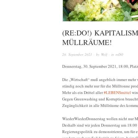
(RE:DO!) KAPITALIS
MÜLLRÄUME!
20. September 2021
· by
Wolf
· in
reDO
Donnerstag, 30. September 2021, 18:00, Pla
Die „Wirtschaft“ muß angeblich immer mehr w
ständig noch mehr nur für die Mülltonne pro
Mehr als ein Drittel aller
#LEBENSmittel
wird
Gegen Greenwashing und Korruption braucht es
Zugänglichkeit in alle Müllräume des komme
WiederWiederDonnerstag wollen nicht nur Mi
Deshalb sind wir jeden Donnerstag um 18:00 
Regierungspolitik zu demonstrieren, um für ei
sondern auch um Solidarität zu feiern, beim