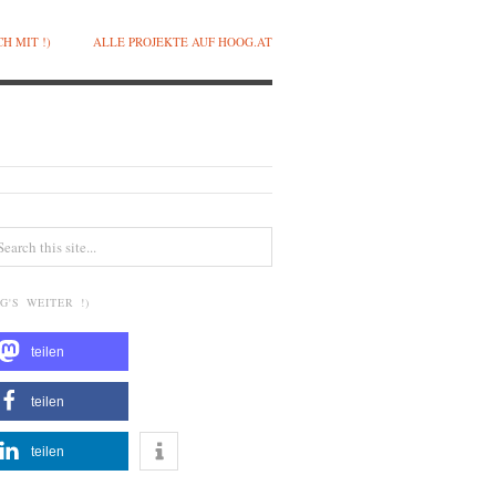
H MIT !)
ALLE PROJEKTE AUF HOOG.AT
G'S WEITER !)
teilen
teilen
teilen