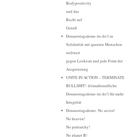
Bodypositivity
und das
Recht auf
Genuß
Donnerstagsdemo (re:do!) in
Solidarität mit queeren Menschen
weltweit
gegen Lookism und jede Form der
Ausgrenzung
UNITE IN ACTION – TERMINATE
BULLSHIT! -klimafreundliche
Donnerstagsdemo (re:do!) für mehr
Integrität
Donnerstagsdemo: No savior!
No heaven!
No patriarchy!
No planet B!