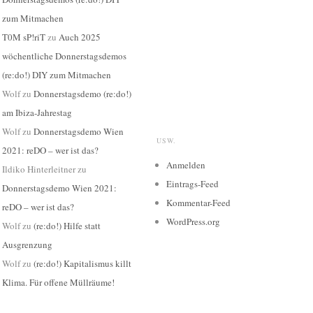
zum Mitmachen
T0M sP!riT
zu
Auch 2025
wöchentliche Donnerstagsdemos
(re:do!) DIY zum Mitmachen
Wolf
zu
Donnerstagsdemo (re:do!)
am Ibiza-Jahrestag
Wolf
zu
Donnerstagsdemo Wien
USW.
2021: reDO – wer ist das?
Anmelden
Ildiko Hinterleitner
zu
Eintrags-Feed
Donnerstagsdemo Wien 2021:
Kommentar-Feed
reDO – wer ist das?
WordPress.org
Wolf
zu
(re:do!) Hilfe statt
Ausgrenzung
Wolf
zu
(re:do!) Kapitalismus killt
Klima. Für offene Müllräume!