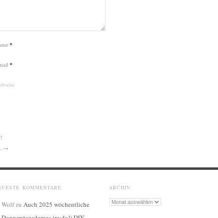
ame
*
mail
*
bseite
e!
.
→
EUESTE KOMMENTARE
ARCHIV:
Archiv:
Wolf
zu
Auch 2025 wöchentliche
Donnerstagsdemos (re:do!) DIY