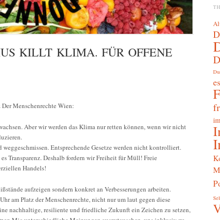
T
Al
D
MUS KILLT KLIMA. FÜR OFFENE
D
Du
e
f
tz Der Menschenrechte Wien:
im
achsen. Aber wir werden das Klima nur retten können, wenn wir nicht
I
duzieren.
I
 weggeschmissen. Entsprechende Gesetze werden nicht kontrolliert.
K
 Transparenz. Deshalb fordern wir Freiheit für Müll! Freie
rziellen Handels!
M
Po
ßstände aufzeigen sondern konkret an Verbesserungen arbeiten.
Sel
Uhr am Platz der Menschenrechte, nicht nur um laut gegen diese
V
ne nachhaltige, resiliente und friedliche Zukunft ein Zeichen zu setzen,
 Open Mic unterschiedliche Meinungen auszutauschen, uns inklusiv zu