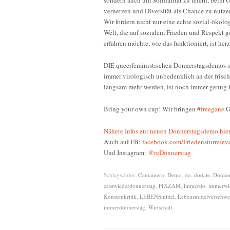
vernetzen und Diversität als Chance zu nutze
Wir fordern nicht nur eine echte sozial-ökolo
Welt, die auf sozialem Frieden und Respekt ge
erfahren möchte, wie das funktioniert, ist he
DIE queerfeministischen Donnerstagsdemos si
immer virologisch unbedenklich an der fris
langsam mehr werden, ist noch immer genug P
Bring your own cup! Wir bringen
#freegane
G
Nähere Infos zur neuen Donnerstagsdemo hier
Auch auf FB:
facebook.com/Friedensturm/ev
Und Instagram:
@reDonnerstag
Schlagwörter:
Containern
,
Demo
,
do
,
dodate
,
Donne
esistwiederdonnerstag
,
FIXZAM
,
immerdo
,
immerwi
Konsumkritik
,
LEBENSmittel
,
Lebensmittelverschw
immerdonnerstag
,
Wirtschaft