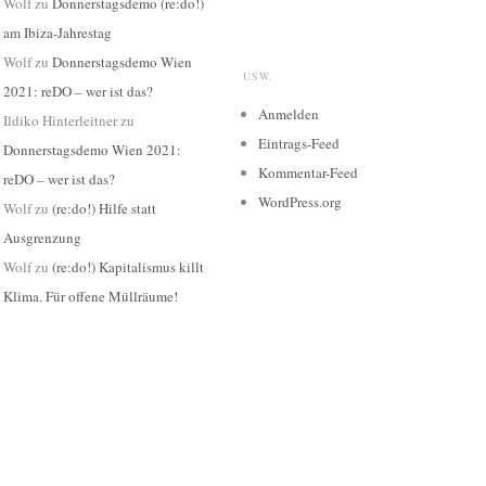
Wolf
zu
Donnerstagsdemo (re:do!)
am Ibiza-Jahrestag
Wolf
zu
Donnerstagsdemo Wien
USW.
2021: reDO – wer ist das?
Anmelden
Ildiko Hinterleitner
zu
Eintrags-Feed
Donnerstagsdemo Wien 2021:
Kommentar-Feed
reDO – wer ist das?
WordPress.org
Wolf
zu
(re:do!) Hilfe statt
Ausgrenzung
Wolf
zu
(re:do!) Kapitalismus killt
Klima. Für offene Müllräume!