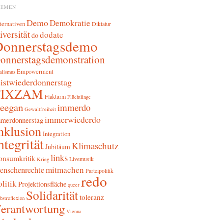
HEMEN
Demo
Demokratie
ternativen
Diktatur
iversität
dodate
do
Donnerstagsdemo
onnerstagsdemonstration
Empowerment
alismus
sistwiederdonnerstag
FIXZAM
Flakturm
Flüchtlinge
reegan
immerdo
Gewaltfreiheit
immerwiederdo
merdonnerstag
nklusion
Integration
ntegrität
Klimaschutz
Jubiläum
links
onsumkritik
Livemusik
Krieg
mitmachen
enschenrechte
Parteipolitik
redo
litik
Projektionsfläche
queer
Solidarität
toleranz
bstreflexion
erantwortung
Vienna