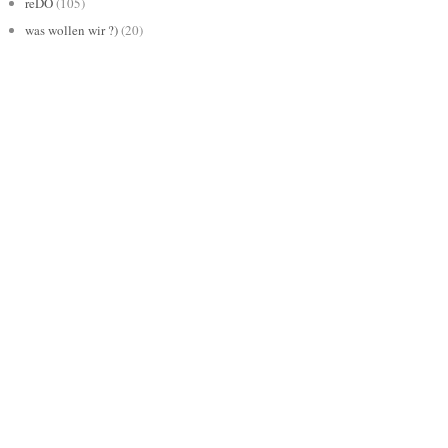
reDO
(105)
was wollen wir ?)
(20)