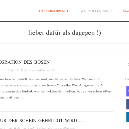
FLAKTURM BRENNT!
WAS WOLLEN WIR ?)
MAC
lieber dafür als dagegen !)
TEGRATION DES BÖSEN
· by
Wolf
· in
Ethik
,
was wollen wir ?)
schen behandelt, wie sie sind, macht sie schlechter. Wer sie aber
SA
wie sie sein könnten, macht sie besser.“ Goethe Wie Ausgrenzung &
ng genau das fördert, was wir bekämpfen wollen, haben wir schon öfters
Beim positiven…
UR DER SCHEIN GEHEILIGT WIRD …
2015
· by
Wolf
· in
Ethik
,
Rechtsstaat
,
was wollen wir ?)