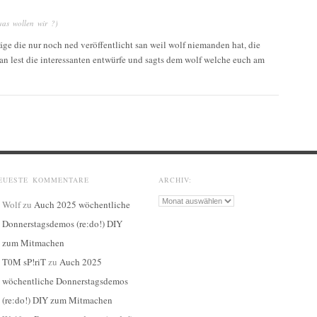
was wollen wir ?)
räge die nur noch ned veröffentlicht san weil wolf niemanden hat, die
 an lest die interessanten entwürfe und sagts dem wolf welche euch am
EUESTE KOMMENTARE
ARCHIV:
Archiv:
Wolf
zu
Auch 2025 wöchentliche
Donnerstagsdemos (re:do!) DIY
zum Mitmachen
T0M sP!riT
zu
Auch 2025
wöchentliche Donnerstagsdemos
(re:do!) DIY zum Mitmachen