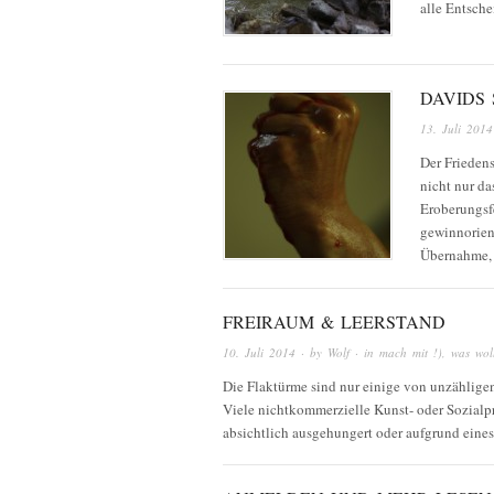
alle Entsch
DAVIDS
13. Juli 2014
Der Friedens
nicht nur d
Eroberungsf
gewinnorien
Übernahme, 
FREIRAUM & LEERSTAND
10. Juli 2014
· by
Wolf
· in
mach mit !)
,
was wol
Die Flaktürme sind nur einige von unzählige
Viele nichtkommerzielle Kunst- oder Sozialpr
absichtlich ausgehungert oder aufgrund eine