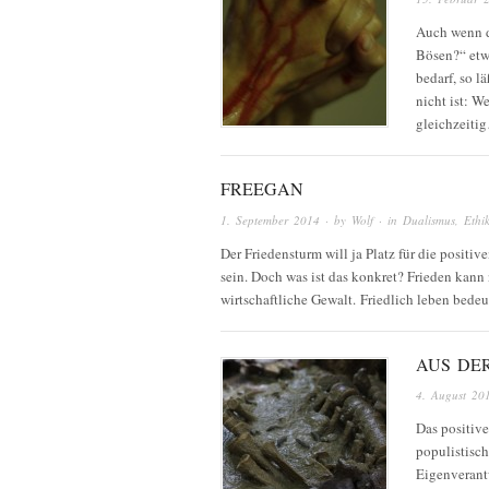
Auch wenn di
Bösen?“ etw
bedarf, so l
nicht ist: 
gleichzeiti
FREEGAN
1. September 2014
· by
Wolf
· in
Dualismus
,
Ethi
Der Friedensturm will ja Platz für die posit
sein. Doch was ist das konkret? Frieden kann 
wirtschaftliche Gewalt. Friedlich leben bed
AUS DE
4. August 20
Das positive
populistisc
Eigenverant