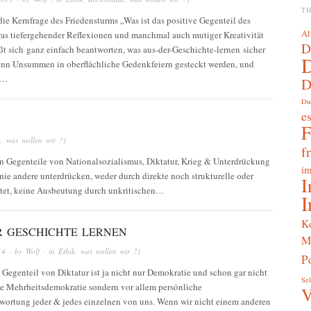
T
e Kernfrage des Friedensturms „Was ist das positive Gegenteil des
Al
as tiefergehender Reflexionen und manchmal auch mutiger Kreativität
D
äßt sich ganz einfach beantworten, was aus-der-Geschichte-lernen sicher
Wenn Unsummen in oberflächliche Gedenkfeiern gesteckt werden, und
g…
D
Du
e
k
,
was wollen wir ?)
f
iven Gegenteile von Nationalsozialismus, Diktatur, Krieg & Unterdrückung
im
nie andere unterdrücken, weder durch direkte noch strukturelle oder
I
eutet, keine Ausbeutung durch unkritischen…
I
K
R GESCHICHTE LERNEN
M
14
· by
Wolf
· in
Ethik
,
was wollen wir ?)
Po
 Gegenteil von Diktatur ist ja nicht nur Demokratie und schon gar nicht
Sel
he Mehrheitsdemokratie sondern vor allem persönliche
V
wortung jeder & jedes einzelnen von uns. Wenn wir nicht einem anderen