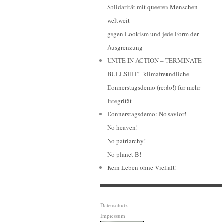
Solidarität mit queeren Menschen
weltweit
gegen Lookism und jede Form der
Ausgrenzung
UNITE IN ACTION – TERMINATE
BULLSHIT! -klimafreundliche
Donnerstagsdemo (re:do!) für mehr
Integrität
Donnerstagsdemo: No savior!
No heaven!
No patriarchy!
No planet B!
Kein Leben ohne Vielfalt!
Datenschutz
Impressum