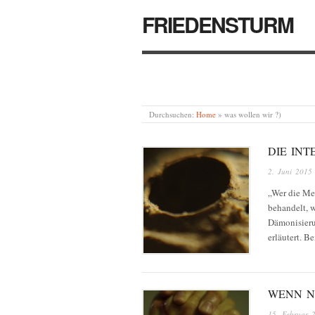
FRIEDENSTURM
Durchsuchen:
Home
»
was wollen wir ?)
DIE IN
2. Juni 2015
„Wer die Men
behandelt, 
Dämonisieru
erläutert. 
WENN N
15. Februar 