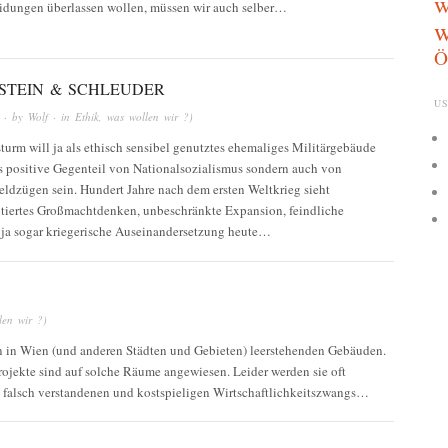
w
eidungen überlassen wollen, müssen wir auch selber…
w
Ö
 STEIN & SCHLEUDER
US
· by
Wolf
· in
Ethik
,
was wollen wir ?)
turm will ja als ethisch sensibel genutztes ehemaliges Militärgebäude
as positive Gegenteil von Nationalsozialismus sondern auch von
eldzügen sein. Hundert Jahre nach dem ersten Weltkrieg sieht
tiertes Großmachtdenken, unbeschränkte Expansion, feindliche
ja sogar kriegerische Auseinandersetzung heute…
len wir ?)
n in Wien (und anderen Städten und Gebieten) leerstehenden Gebäuden.
ojekte sind auf solche Räume angewiesen. Leider werden sie oft
s falsch verstandenen und kostspieligen Wirtschaftlichkeitszwangs…