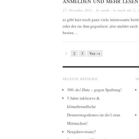
ANMELDEN UND MEHR LESEN
17. November 2013
· by
sarah
· in
mach mit !)
,
es gibt hier noch ganz viele interessante beit
oder der sie ihm gegenliest. also meldet euch
besten…
1
2
3
Vor →
NEUESTE BEITRÄGE
N
300. do!-Date – gegen Spaltung!
5 Jahre inklusive &
klimafreundliche
Donnerstagsdemos (re:do!) zum
Mitmachen!
Neujahrsvorsatz?