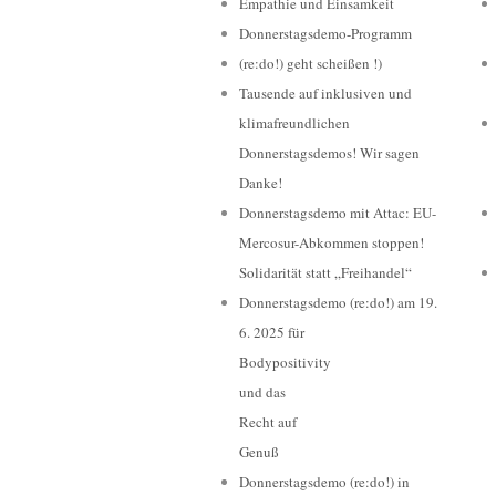
Empathie und Einsamkeit
Donnerstagsdemo-Programm
(re:do!) geht scheißen !)
Tausende auf inklusiven und
klimafreundlichen
Donnerstagsdemos! Wir sagen
Danke!
Donnerstagsdemo mit Attac: EU-
Mercosur-Abkommen stoppen!
Solidarität statt „Freihandel“
Donnerstagsdemo (re:do!) am 19.
6. 2025 für
Bodypositivity
und das
Recht auf
Genuß
Donnerstagsdemo (re:do!) in