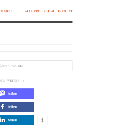
H MIT !)
ALLE PROJEKTE AUF HOOG.AT
G'S WEITER !)
teilen
teilen
teilen