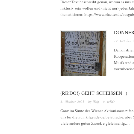
Dieser Text beschreibt genau, worum es uns a
inklusiv sein wollen und (nicht nur) jedes J
thematisieren: https://www.blaetter.de/ausga
DONNER
19. Oktober 
Demonstriere
Kooperation
Musik und a
vorzubereite
(RE:DO!) GEHT SCHEISSEN !)
3. Oktober 2025
· by
Wolf
· in
reDO
Ganz im Sinne des Wiener Aktionismus rufen w
uns für die nun folgende derbe Sprache, aber
viele andere guten Zweck e gleichzeitig,…