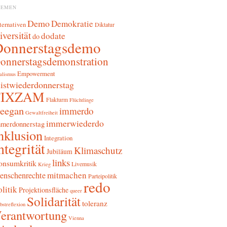
HEMEN
Demo
Demokratie
ternativen
Diktatur
iversität
dodate
do
Donnerstagsdemo
onnerstagsdemonstration
Empowerment
alismus
sistwiederdonnerstag
FIXZAM
Flakturm
Flüchtlinge
reegan
immerdo
Gewaltfreiheit
immerwiederdo
merdonnerstag
nklusion
Integration
ntegrität
Klimaschutz
Jubiläum
links
onsumkritik
Livemusik
Krieg
mitmachen
enschenrechte
Parteipolitik
redo
litik
Projektionsfläche
queer
Solidarität
toleranz
bstreflexion
erantwortung
Vienna