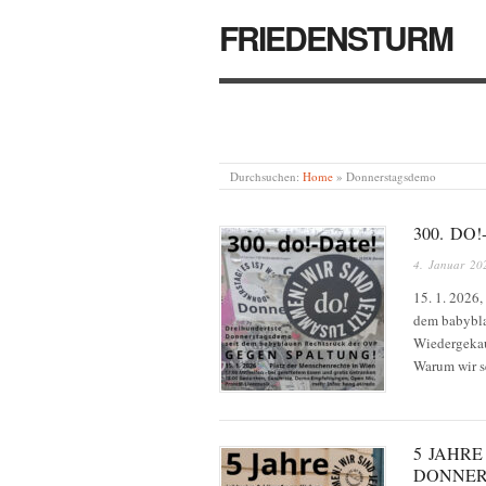
FRIEDENSTURM
Durchsuchen:
Home
»
Donnerstagsdemo
300. DO
4. Januar 20
15. 1. 2026
dem babybla
Wiedergekau
Warum wir s
5 JAHR
DONNER