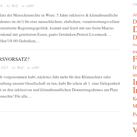
T
26
· by
Wolf
· in
reDO
Al
Platz der Menschenrechte in Wien: 5 Jahre inklusive & klimafreundliche
D
emos (re:do!) für eine menschlichere, ehrlichere, verantwortungsvollere
orientierte Regierungspolitik. kommt und feiert mit uns beim Marcus
kmal mit gerettetem Essen, gratis Getränken,Protest-Livemusik …
D
elfen!18:00 Gedenken,…
Du
e
RSVORSATZ?
f
 2025
· by
Wolf
· in
reDO
im
uch vorgenommen habt, nächstes Jahr mehr für den Klimaschutz oder
I
altung unserer Gesellschaft zu tun, habt Ihr schon ab 1. eine Gelegenheit
I
 zu den inklusiven und klimafreundlichen Donnerstagsdemos am Platz
nrechte! Für alle,…
K
M
Po
Sel
V