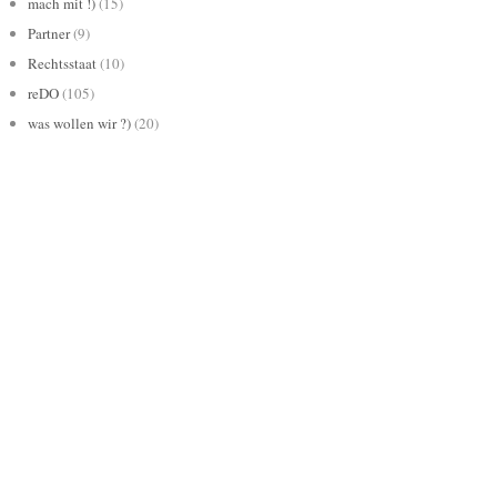
mach mit !)
(15)
Partner
(9)
Rechtsstaat
(10)
reDO
(105)
was wollen wir ?)
(20)