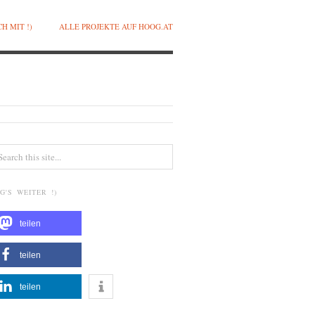
H MIT !)
ALLE PROJEKTE AUF HOOG.AT
G'S WEITER !)
teilen
teilen
teilen