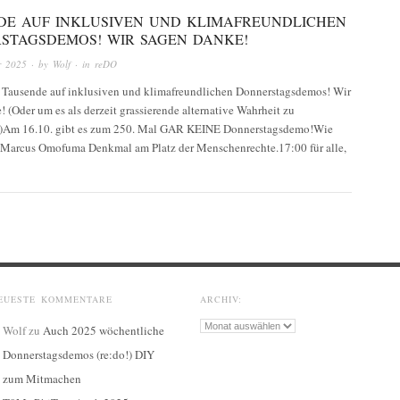
DE AUF INKLUSIVEN UND KLIMAFREUNDLICHEN
STAGSDEMOS! WIR SAGEN DANKE!
r 2025
· by
Wolf
· in
reDO
 Tausende auf inklusiven und klimafreundlichen Donnerstagsdemos! Wir
 (Oder um es als derzeit grassierende alternative Wahrheit zu
:)Am 16.10. gibt es zum 250. Mal GAR KEINE Donnerstagsdemo!Wie
Marcus Omofuma Denkmal am Platz der Menschenrechte.17:00 für alle,
EUESTE KOMMENTARE
ARCHIV:
Archiv:
Wolf
zu
Auch 2025 wöchentliche
Donnerstagsdemos (re:do!) DIY
zum Mitmachen