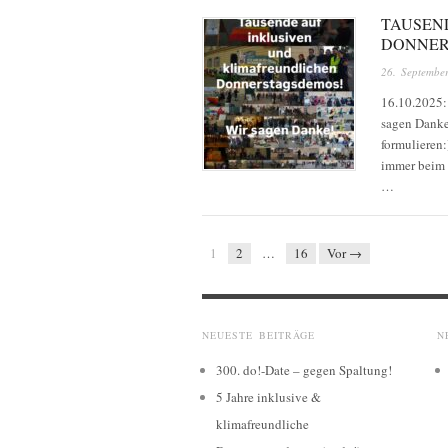
TAUSEN
DONNER
26. Septembe
16.10.2025:
sagen Danke!
formulieren
immer beim 
…
1
2
…
16
Vor →
NEUESTE BEITRÄGE
N
300. do!-Date – gegen Spaltung!
5 Jahre inklusive &
klimafreundliche