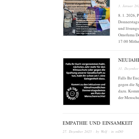
3. Januar 20
8. 1. 2026, 
Donnerstagsd
und lösungs
Omofuma Den
17:00 Mith
NEUJAH
31. Dezember
Falls Ihr E
gegen die Sp
dazu. Kommt
der Mensche
EMPATHIE UND EINSAMKEIT
27. Dezember 2025
· by
Wolf
· in
reDO