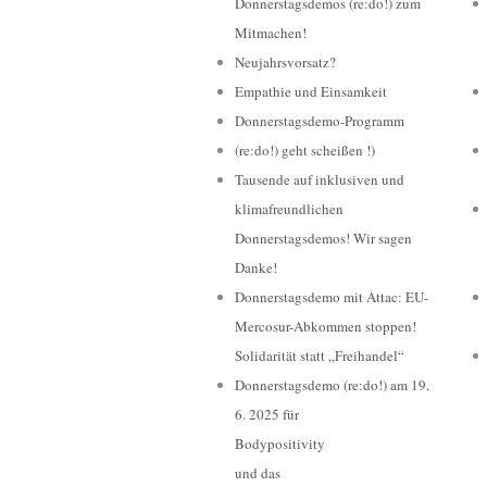
Donnerstagsdemos (re:do!) zum
Mitmachen!
Neujahrsvorsatz?
Empathie und Einsamkeit
Donnerstagsdemo-Programm
(re:do!) geht scheißen !)
Tausende auf inklusiven und
klimafreundlichen
Donnerstagsdemos! Wir sagen
Danke!
Donnerstagsdemo mit Attac: EU-
Mercosur-Abkommen stoppen!
Solidarität statt „Freihandel“
Donnerstagsdemo (re:do!) am 19.
6. 2025 für
Bodypositivity
und das