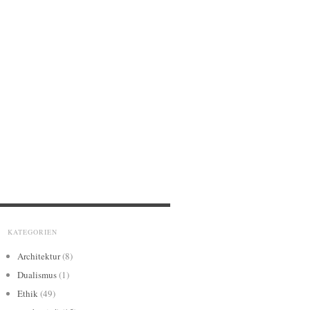
KATEGORIEN
Architektur
(8)
Dualismus
(1)
Ethik
(49)