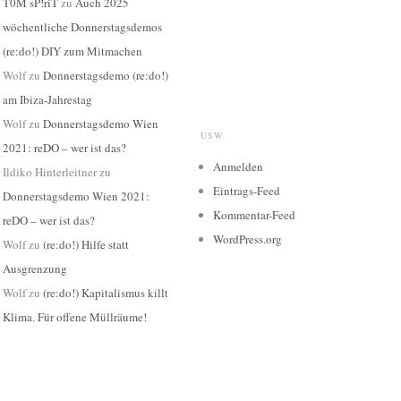
T0M sP!riT
zu
Auch 2025
wöchentliche Donnerstagsdemos
(re:do!) DIY zum Mitmachen
Wolf
zu
Donnerstagsdemo (re:do!)
am Ibiza-Jahrestag
Wolf
zu
Donnerstagsdemo Wien
USW.
2021: reDO – wer ist das?
Anmelden
Ildiko Hinterleitner
zu
Eintrags-Feed
Donnerstagsdemo Wien 2021:
Kommentar-Feed
reDO – wer ist das?
WordPress.org
Wolf
zu
(re:do!) Hilfe statt
Ausgrenzung
Wolf
zu
(re:do!) Kapitalismus killt
Klima. Für offene Müllräume!