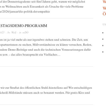
w
uf der Donnerstagsdemo seit fünf Jahren geht, warum wir möglichst
w
ahr zu Weihnachten auch Einsamkeit als Ursache für viele Probleme
be/2026/januar/die-politik-der-empathie
Ö
US
STAGSDEMO-PROGRAMM
2025
· by
Wolf
· in
reDO
n ist ja viel mehr als nur irgendwo stehen und schreien. Die Zeit, um
spartnerinnen zu suchen, Mißverständnisse zu klären versuchen, Reden,
ndere Demo-Beiträge und auch die technischen Voraussetzungen dafür
n usw. – das alles beansprucht ein Vielfaches…
ir zur Straftat des öffentlichen Stuhl-hinstellens auf Wir entschuldigen
 Scheiß-Mißstände müssen auch so benannt werden. Für gratis Klos und