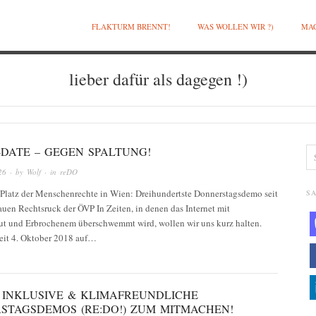
FLAKTURM BRENNT!
WAS WOLLEN WIR ?)
MAC
lieber dafür als dagegen !)
!-DATE – GEGEN SPALTUNG!
26
· by
Wolf
· in
reDO
, Platz der Menschenrechte in Wien: Dreihundertste Donnerstagsdemo seit
SA
uen Rechtsruck der ÖVP In Zeiten, in denen das Internet mit
t und Erbrochenem überschwemmt wird, wollen wir uns kurz halten.
eit 4. Oktober 2018 auf…
E INKLUSIVE & KLIMAFREUNDLICHE
STAGSDEMOS (RE:DO!) ZUM MITMACHEN!