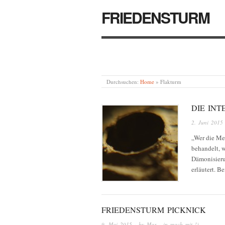
FRIEDENSTURM
Durchsuchen:
Home
»
Flakturm
DIE IN
2. Juni 2015
„Wer die Men
behandelt, 
Dämonisieru
erläutert. 
FRIEDENSTURM PICKNICK
9. Mai 2015
· by
Max
· in
mach mit !)