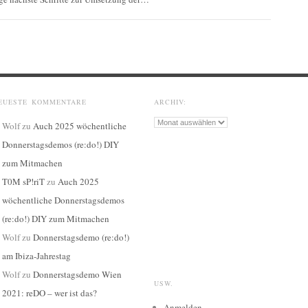
EUESTE KOMMENTARE
ARCHIV:
Archiv:
Wolf
zu
Auch 2025 wöchentliche
Donnerstagsdemos (re:do!) DIY
zum Mitmachen
T0M sP!riT
zu
Auch 2025
wöchentliche Donnerstagsdemos
(re:do!) DIY zum Mitmachen
Wolf
zu
Donnerstagsdemo (re:do!)
am Ibiza-Jahrestag
Wolf
zu
Donnerstagsdemo Wien
USW.
2021: reDO – wer ist das?
Anmelden