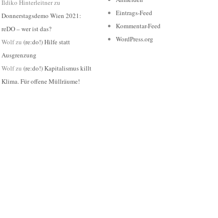
Ildiko Hinterleitner
zu
Eintrags-Feed
Donnerstagsdemo Wien 2021:
Kommentar-Feed
reDO – wer ist das?
WordPress.org
Wolf
zu
(re:do!) Hilfe statt
Ausgrenzung
Wolf
zu
(re:do!) Kapitalismus killt
Klima. Für offene Müllräume!