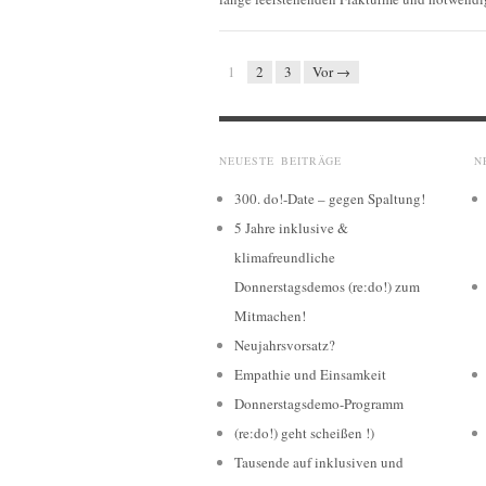
1
2
3
Vor →
NEUESTE BEITRÄGE
N
300. do!-Date – gegen Spaltung!
5 Jahre inklusive &
klimafreundliche
Donnerstagsdemos (re:do!) zum
Mitmachen!
Neujahrsvorsatz?
Empathie und Einsamkeit
Donnerstagsdemo-Programm
(re:do!) geht scheißen !)
Tausende auf inklusiven und