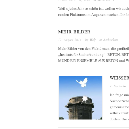
Weil’s jedes Jahr so schön ist, wollen wir au
runden Flakturms im Augarten machen. Ihr fi
MEHR BILDER
12. August 2014
· by
Wolf
· in
Architektur
Mehr Bilder von den Flaktürmen, die großteils
„Instituts für Stadterkundung“: BETON
MUND EIN ENSEMBLE AUS BETON und Wa
WEISSER
7. September
Ich frage m
Nachbarscha
gemeinsamen
selbstverant
dürfen. Die 