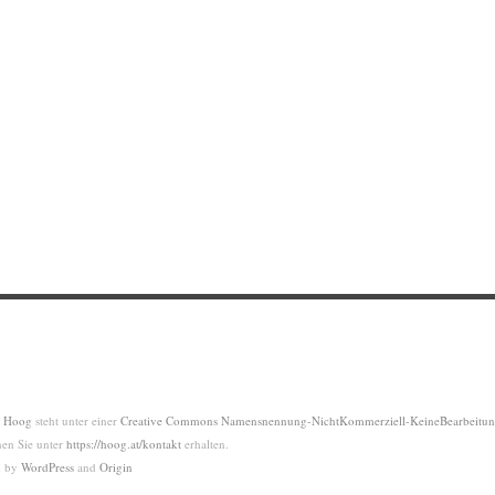
f Hoog
steht unter einer
Creative Commons Namensnennung-NichtKommerziell-KeineBearbeitung 
nen Sie unter
https://hoog.at/kontakt
erhalten.
d by
WordPress
and
Origin