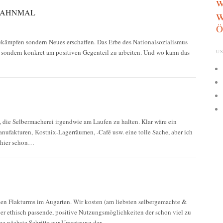
w
w
MAHNMAL
Ö
bekämpfen sondern Neues erschaffen. Das Erbe des Nationalsozialismus
n, sondern konkret am positiven Gegenteil zu arbeiten. Und wo kann das
US
, die Selbermacherei irgendwie am Laufen zu halten. Klar wäre ein
anufakturen, Kostnix-Lagerräumen, -Café usw. eine tolle Sache, aber ich
t hier schon…
en Flakturms im Augarten. Wir kosten (am liebsten selbergemachte &
er ethisch passende, positive Nutzungsmöglichkeiten der schon viel zu
ge nächste Schritte zur Umsetzung der…