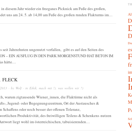
T
ch in diesem Jahr wieder ein freeganes Picknick am Fuße des großen,
Al
ndet uns am 24. 5. ab 14,00 am Fuße des großen runden Flakturms im…
D
D
Du
e
 seit Jahrzehnten ungenutzt verfallen, gibt es auf den Seiten des
, BETON – EIN AUSFLUG IN DEN PARK MORGENSTUND HAT BETON IM
s hätte…
f
im
I
 FLECK
I
 2013
· by
Wolf
· in
Ethik
,
mach mit !)
,
was wollen wir ?)
K
ich, warum zigtausende Wiener_innen, die Flaktürme nicht als
M
fts-, Jugend- oder Begegnungszentrum, Ort der Austausches &
 Schaffens oder noch besser der offenen Toleranz,
Po
wortlichen Produktivität, des freiwilligen Teilens & Schenkens nutzen
Sel
Antwort liegt wohl im österreichischen, tabuisierenden…
V