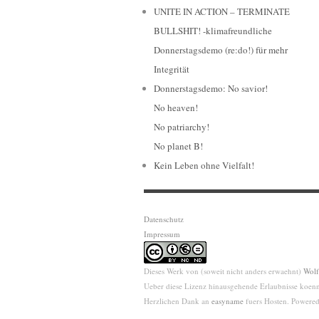
UNITE IN ACTION – TERMINATE
BULLSHIT! -klimafreundliche
Donnerstagsdemo (re:do!) für mehr
Integrität
Donnerstagsdemo: No savior!
No heaven!
No patriarchy!
No planet B!
Kein Leben ohne Vielfalt!
Datenschutz
Impressum
Dieses Werk von (soweit nicht anders erwaehnt)
Wol
Ueber diese Lizenz hinausgehende Erlaubnisse koen
Herzlichen Dank an
easyname
fuers Hosten. Powere