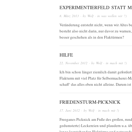
EXPERIMENTIERFELD STATT 
8. März 2013
· by
Wolf
· in
was wollen wir ?)
Veränderung entsteht nicht, wenn wir Altes 
besteht also nicht darin, nur davor zu warne
besser geschehen als in den Flaktürmen?
HILFE
22. November 2012
· by
Wolf
· in
mach mit !)
Ich bin schon länger ziemlich damit gefordert
Flakturm mit viel Platz für Selbermacherei-M
schaff‘ das alles eben nicht alleine. Darum is
FRIEDENSTURM-PICKNICK
17. Juni 2012
· by
Wolf
· in
mach mit !)
Freeganes Picknick am Fuße des großen, rund
gedumsterte) Leckereien und plaudern u.a. üb
lange leerstehenden Flaktürme und notwendi