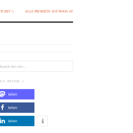
H MIT !)
ALLE PROJEKTE AUF HOOG.AT
G'S WEITER !)
teilen
teilen
teilen