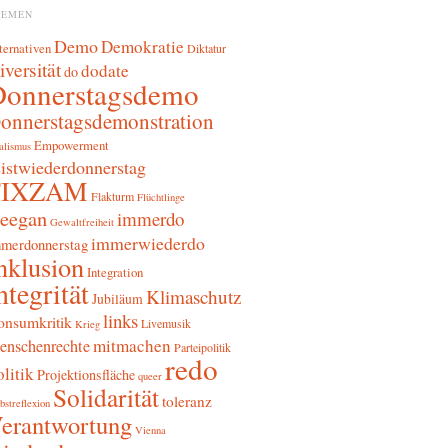
HEMEN
Demo
Demokratie
ternativen
Diktatur
iversität
dodate
do
Donnerstagsdemo
onnerstagsdemonstration
Empowerment
alismus
sistwiederdonnerstag
FIXZAM
Flakturm
Flüchtlinge
reegan
immerdo
Gewaltfreiheit
immerwiederdo
merdonnerstag
nklusion
Integration
ntegrität
Klimaschutz
Jubiläum
links
onsumkritik
Livemusik
Krieg
mitmachen
enschenrechte
Parteipolitik
redo
litik
Projektionsfläche
queer
Solidarität
toleranz
bstreflexion
erantwortung
Vienna