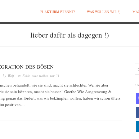
FLAKTURM BRENNT!
WAS WOLLEN WIR ?)
MAC
lieber dafür als dagegen !)
TEGRATION DES BÖSEN
· by
Wolf
· in
Ethik
,
was wollen wir ?)
schen behandelt, wie sie sind, macht sie schlechter. Wer sie aber
SA
wie sie sein könnten, macht sie besser.“ Goethe Wie Ausgrenzung &
ng genau das fördert, was wir bekämpfen wollen, haben wir schon öfters
Beim positiven…