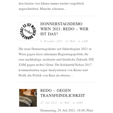
den letzten vier Jahren immer wieder vergeblich
angeschrieben. Manche scheinen…
DONNERSTAGSDEMO
WIEN 2021: REDO – WER
IST DAS?
6. Dezember 2021
· by
Wolf
· in
reDO
Die neue Donnerstagsdemo seit Jahresbeginn 2021 in
Wien gegen diese inhumane Regierungspolitik, für
eine nachhaltige, resiliente und friedliche Zukunft, FIX
ZAM gegen rechts! Gönn‘ Dir Solidarität!Schon 2017
kommentierten sogar Analystinnen von Krone und
Profil, die Politik von Kurz als ebenso…
REDO – GEGEN
TRANSFEINDLICHKEIT
27. Juli 2021
· by
Wolf
· in
reDO
Donnerstag, 29. Juli 2021, 18:00, Platz