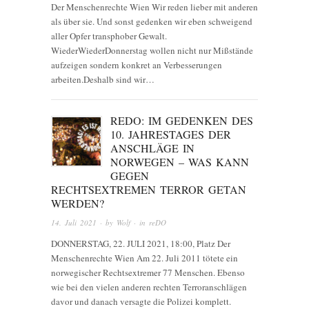
Der Menschenrechte Wien Wir reden lieber mit anderen
als über sie. Und sonst gedenken wir eben schweigend
aller Opfer transphober Gewalt.
WiederWiederDonnerstag wollen nicht nur Mißstände
aufzeigen sondern konkret an Verbesserungen
arbeiten.Deshalb sind wir…
REDO: IM GEDENKEN DES
10. JAHRESTAGES DER
ANSCHLÄGE IN
NORWEGEN – WAS KANN
GEGEN
RECHTSEXTREMEN TERROR GETAN
WERDEN?
14. Juli 2021
· by
Wolf
· in
reDO
DONNERSTAG, 22. JULI 2021, 18:00, Platz Der
Menschenrechte Wien Am 22. Juli 2011 tötete ein
norwegischer Rechtsextremer 77 Menschen. Ebenso
wie bei den vielen anderen rechten Terroranschlägen
davor und danach versagte die Polizei komplett.