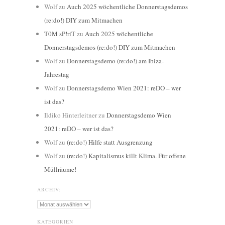
Wolf
zu
Auch 2025 wöchentliche Donnerstagsdemos
(re:do!) DIY zum Mitmachen
T0M sP!riT
zu
Auch 2025 wöchentliche
Donnerstagsdemos (re:do!) DIY zum Mitmachen
Wolf
zu
Donnerstagsdemo (re:do!) am Ibiza-
Jahrestag
Wolf
zu
Donnerstagsdemo Wien 2021: reDO – wer
ist das?
Ildiko Hinterleitner
zu
Donnerstagsdemo Wien
2021: reDO – wer ist das?
Wolf
zu
(re:do!) Hilfe statt Ausgrenzung
Wolf
zu
(re:do!) Kapitalismus killt Klima. Für offene
Müllräume!
ARCHIV:
Archiv:
KATEGORIEN