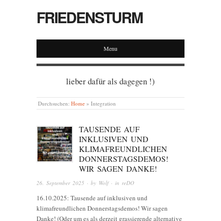
FRIEDENSTURM
Menu
lieber dafür als dagegen !)
Durchsuchen:
Home
»
Integration
TAUSENDE AUF
INKLUSIVEN UND
KLIMAFREUNDLICHEN
DONNERSTAGSDEMOS!
WIR SAGEN DANKE!
26. September 2025
· by
Wolf
· in
reDO
16.10.2025: Tausende auf inklusiven und
klimafreundlichen Donnerstagsdemos! Wir sagen
Danke! (Oder um es als derzeit grassierende alternative