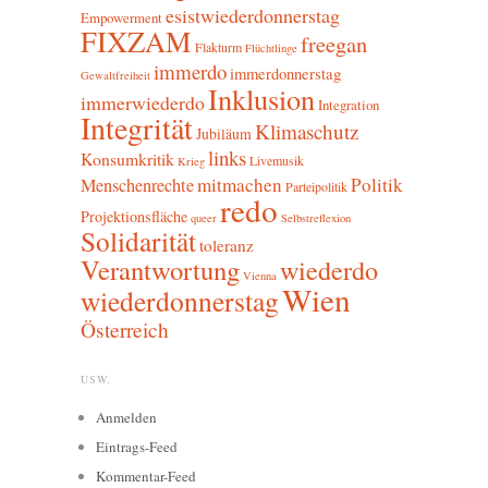
esistwiederdonnerstag
Empowerment
FIXZAM
freegan
Flakturm
Flüchtlinge
immerdo
immerdonnerstag
Gewaltfreiheit
Inklusion
immerwiederdo
Integration
Integrität
Klimaschutz
Jubiläum
links
Konsumkritik
Livemusik
Krieg
mitmachen
Politik
Menschenrechte
Parteipolitik
redo
Projektionsfläche
queer
Selbstreflexion
Solidarität
toleranz
Verantwortung
wiederdo
Vienna
Wien
wiederdonnerstag
Österreich
USW.
Anmelden
Eintrags-Feed
Kommentar-Feed