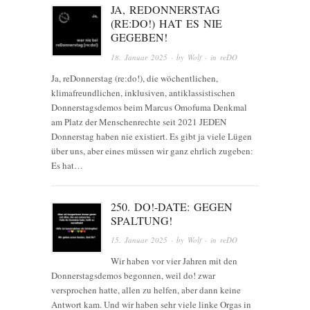
JA, REDONNERSTAG
(RE:DO!) HAT ES NIE
GEGEBEN!
18. Januar 2025
· by
Wolf
· in
reDO
Ja, reDonnerstag (re:do!), die wöchentlichen,
klimafreundlichen, inklusiven, antiklassistischen
Donnerstagsdemos beim Marcus Omofuma Denkmal
am Platz der Menschenrechte seit 2021 JEDEN
Donnerstag haben nie existiert. Es gibt ja viele Lügen
über uns, aber eines müssen wir ganz ehrlich zugeben:
Es hat…
250. DO!-DATE: GEGEN
SPALTUNG!
15. Januar 2025
· by
Wolf
· in
reDO
Wir haben vor vier Jahren mit den
Donnerstagsdemos begonnen, weil do! zwar
versprochen hatte, allen zu helfen, aber dann keine
Antwort kam. Und wir haben sehr viele linke Orgas in