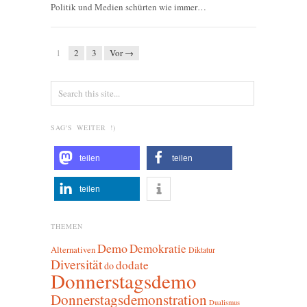
Politik und Medien schürten wie immer…
1
2
3
Vor →
SAG'S WEITER !)
teilen
teilen
teilen
THEMEN
Demo
Demokratie
Alternativen
Diktatur
Diversität
dodate
do
Donnerstagsdemo
Donnerstagsdemonstration
Dualismus