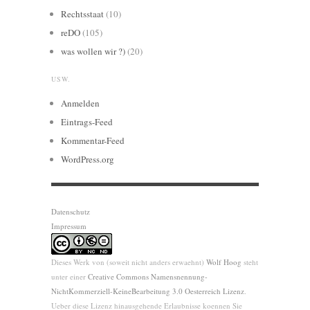
Rechtsstaat
(10)
reDO
(105)
was wollen wir ?)
(20)
USW.
Anmelden
Eintrags-Feed
Kommentar-Feed
WordPress.org
Datenschutz
Impressum
Dieses Werk von (soweit nicht anders erwaehnt)
Wolf Hoog
steht
unter einer
Creative Commons Namensnennung-
NichtKommerziell-KeineBearbeitung 3.0 Oesterreich Lizenz
.
Ueber diese Lizenz hinausgehende Erlaubnisse koennen Sie