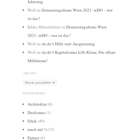
Jahrestag
Wolf
zu
Donnerstagsdemo Wien 2021: reDO – wer
ist das?
Ildiko Hinterleitner
zu
Donnerstagsdemo Wien
2021: reDO – wer ist das?
Wolf
zu
(re:do!) Hilfe statt Ausgrenzung
Wolf
zu
(re:do!) Kapitalismus killt Klima. Für offene
Müllräume!
ARCHIV:
Archiv:
KATEGORIEN
Architektur
(8)
Dualismus
(1)
Ethik
(49)
mach mit !)
(15)
Partner
(9)