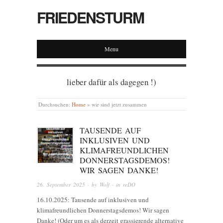
FRIEDENSTURM
Menu
lieber dafür als dagegen !)
Durchsuchen:
Home
»
wir sind jetzt zusammen
TAUSENDE AUF
INKLUSIVEN UND
KLIMAFREUNDLICHEN
DONNERSTAGSDEMOS!
WIR SAGEN DANKE!
26. September 2025
· by
Wolf
· in
reDO
16.10.2025: Tausende auf inklusiven und
klimafreundlichen Donnerstagsdemos! Wir sagen
Danke! (Oder um es als derzeit grassierende alternative