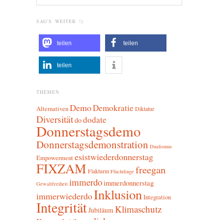
SAG'S WEITER !)
teilen
teilen
teilen
THEMEN
Demo
Demokratie
Alternativen
Diktatur
Diversität
dodate
do
Donnerstagsdemo
Donnerstagsdemonstration
Dualismus
esistwiederdonnerstag
Empowerment
FIXZAM
freegan
Flakturm
Flüchtlinge
immerdo
immerdonnerstag
Gewaltfreiheit
Inklusion
immerwiederdo
Integration
Integrität
Klimaschutz
Jubiläum