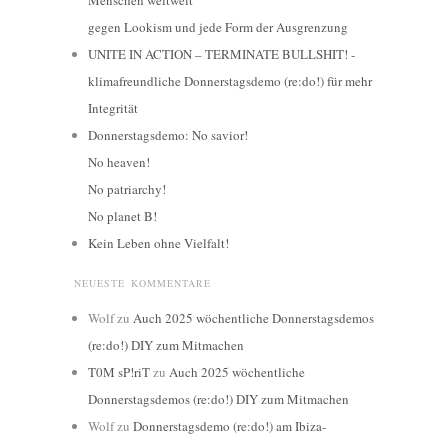
Menschen weltweit
gegen Lookism und jede Form der Ausgrenzung
UNITE IN ACTION – TERMINATE BULLSHIT! -
klimafreundliche Donnerstagsdemo (re:do!) für mehr
Integrität
Donnerstagsdemo: No savior!
No heaven!
No patriarchy!
No planet B!
Kein Leben ohne Vielfalt!
NEUESTE KOMMENTARE
Wolf
zu
Auch 2025 wöchentliche Donnerstagsdemos
(re:do!) DIY zum Mitmachen
T0M sP!riT
zu
Auch 2025 wöchentliche
Donnerstagsdemos (re:do!) DIY zum Mitmachen
Wolf
zu
Donnerstagsdemo (re:do!) am Ibiza-