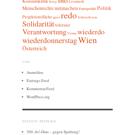
links
Konsumkritik
Livemusik
Krieg
mitmachen
Politik
Menschenrechte
Parteipolitik
redo
Projektionsfläche
queer
Selbstreflexion
Solidarität
toleranz
Verantwortung
wiederdo
Vienna
Wien
wiederdonnerstag
Österreich
USW.
Anmelden
Eintrags-Feed
Kommentar-Feed
WordPress.org
NEUESTE BEITRÄGE
300. do!-Date – gegen Spaltung!