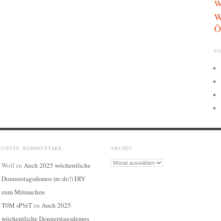
w
w
Ö
US
EUESTE KOMMENTARE
ARCHIV:
Archiv:
Wolf
zu
Auch 2025 wöchentliche
Donnerstagsdemos (re:do!) DIY
zum Mitmachen
T0M sP!riT
zu
Auch 2025
wöchentliche Donnerstagsdemos