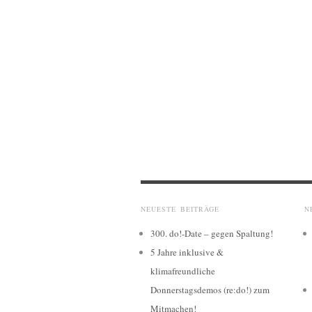
NEUESTE BEITRÄGE
N
300. do!-Date – gegen Spaltung!
5 Jahre inklusive &
klimafreundliche
Donnerstagsdemos (re:do!) zum
Mitmachen!