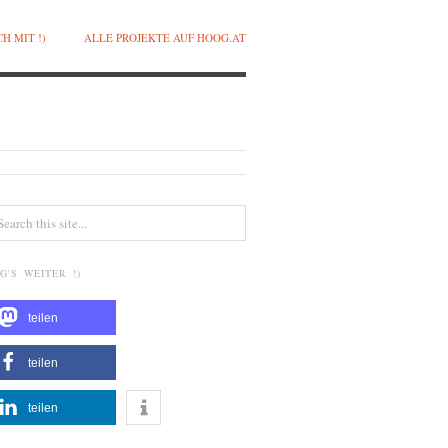
H MIT !)
ALLE PROJEKTE AUF HOOG.AT
G'S WEITER !)
teilen
teilen
teilen