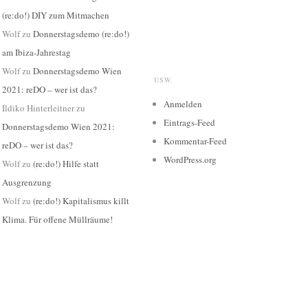
(re:do!) DIY zum Mitmachen
Wolf
zu
Donnerstagsdemo (re:do!)
am Ibiza-Jahrestag
Wolf
zu
Donnerstagsdemo Wien
USW.
2021: reDO – wer ist das?
Anmelden
Ildiko Hinterleitner
zu
Eintrags-Feed
Donnerstagsdemo Wien 2021:
Kommentar-Feed
reDO – wer ist das?
WordPress.org
Wolf
zu
(re:do!) Hilfe statt
Ausgrenzung
Wolf
zu
(re:do!) Kapitalismus killt
Klima. Für offene Müllräume!