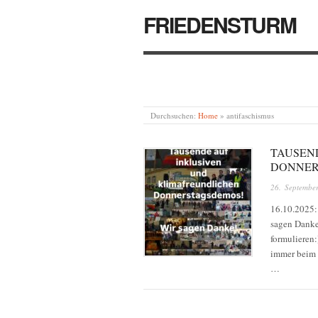
FRIEDENSTURM
Durchsuchen:
Home
»
antifaschismus
TAUSEN
DONNER
26. Septembe
16.10.2025:
sagen Danke!
formulieren
immer beim 
…