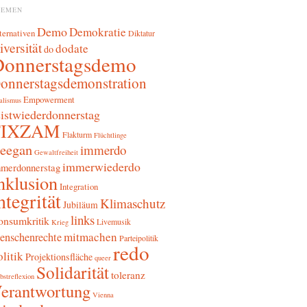
HEMEN
Demo
Demokratie
ternativen
Diktatur
iversität
dodate
do
Donnerstagsdemo
onnerstagsdemonstration
Empowerment
alismus
sistwiederdonnerstag
FIXZAM
Flakturm
Flüchtlinge
reegan
immerdo
Gewaltfreiheit
immerwiederdo
merdonnerstag
nklusion
Integration
ntegrität
Klimaschutz
Jubiläum
links
onsumkritik
Livemusik
Krieg
mitmachen
enschenrechte
Parteipolitik
redo
litik
Projektionsfläche
queer
Solidarität
toleranz
bstreflexion
erantwortung
Vienna