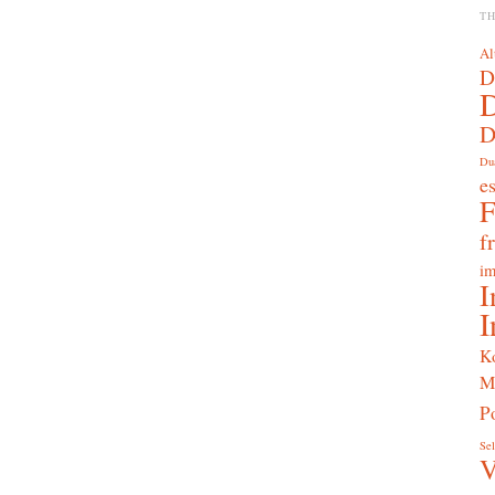
T
Al
D
D
Du
e
f
im
I
I
K
M
Po
Sel
V