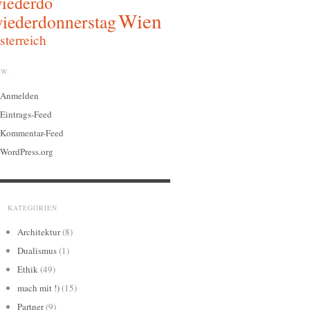
iederdo
Wien
iederdonnerstag
sterreich
W.
Anmelden
Eintrags-Feed
Kommentar-Feed
WordPress.org
KATEGORIEN
Architektur
(8)
Dualismus
(1)
Ethik
(49)
mach mit !)
(15)
Partner
(9)