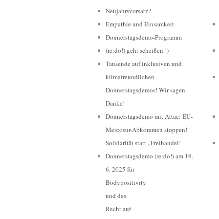
Neujahrsvorsatz?
Empathie und Einsamkeit
Donnerstagsdemo-Programm
(re:do!) geht scheißen !)
Tausende auf inklusiven und
klimafreundlichen
Donnerstagsdemos! Wir sagen
Danke!
Donnerstagsdemo mit Attac: EU-
Mercosur-Abkommen stoppen!
Solidarität statt „Freihandel“
Donnerstagsdemo (re:do!) am 19.
6. 2025 für
Bodypositivity
und das
Recht auf