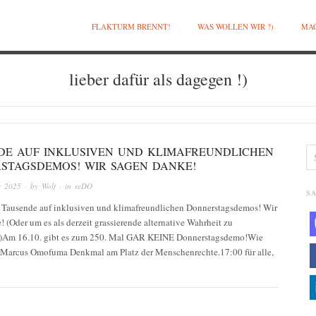
FLAKTURM BRENNT!
WAS WOLLEN WIR ?)
MAC
lieber dafür als dagegen !)
DE AUF INKLUSIVEN UND KLIMAFREUNDLICHEN
STAGSDEMOS! WIR SAGEN DANKE!
r 2025
· by
Wolf
· in
reDO
SA
 Tausende auf inklusiven und klimafreundlichen Donnerstagsdemos! Wir
 (Oder um es als derzeit grassierende alternative Wahrheit zu
:)Am 16.10. gibt es zum 250. Mal GAR KEINE Donnerstagsdemo!Wie
Marcus Omofuma Denkmal am Platz der Menschenrechte.17:00 für alle,