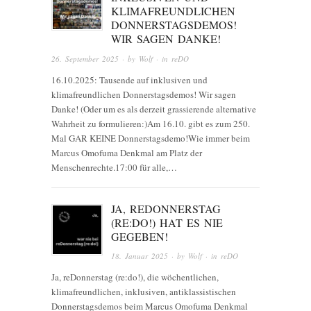
KLIMAFREUNDLICHEN
DONNERSTAGSDEMOS!
WIR SAGEN DANKE!
26. September 2025
· by
Wolf
· in
reDO
16.10.2025: Tausende auf inklusiven und
klimafreundlichen Donnerstagsdemos! Wir sagen
Danke! (Oder um es als derzeit grassierende alternative
Wahrheit zu formulieren:)Am 16.10. gibt es zum 250.
Mal GAR KEINE Donnerstagsdemo!Wie immer beim
Marcus Omofuma Denkmal am Platz der
Menschenrechte.17:00 für alle,…
JA, REDONNERSTAG
(RE:DO!) HAT ES NIE
GEGEBEN!
18. Januar 2025
· by
Wolf
· in
reDO
Ja, reDonnerstag (re:do!), die wöchentlichen,
klimafreundlichen, inklusiven, antiklassistischen
Donnerstagsdemos beim Marcus Omofuma Denkmal