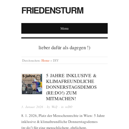
FRIEDENSTURM
Menu
lieber dafür als dagegen !)
Durchsuchen:
Home
»
DIY
5 JAHRE INKLUSIVE &
KLIMAFREUNDLICHE
DONNERSTAGSDEMOS
(RE:DO!) ZUM
MITMACHEN!
3. Januar 2026
· by
Wolf
· in
reDO
8. 1. 2026, Platz der Menschenrechte in Wien: 5 Jahre
inklusive & klimafreundliche Donnerstagsdemos
(re:do!) für eine menschlichere, ehrlichere,