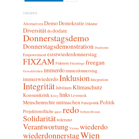
THEMEN
Demo
Demokratie
Alternativen
Diktatur
Diversität
dodate
do
Donnerstagsdemo
Donnerstagsdemonstration
Dualismus
esistwiederdonnerstag
Empowerment
FIXZAM
freegan
Flakturm
Flüchtlinge
immerdo
immerdonnerstag
Gewaltfreiheit
Inklusion
immerwiederdo
Integration
Integrität
Klimaschutz
Jubiläum
links
Konsumkritik
Livemusik
Krieg
mitmachen
Politik
Menschenrechte
Parteipolitik
redo
Projektionsfläche
queer
Selbstreflexion
Solidarität
toleranz
Verantwortung
wiederdo
Vienna
Wien
wiederdonnerstag