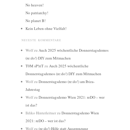
No heaven!
No patriarchy!
No planet B!
Kein Leben ohne Vielfalt!
NEUESTE KOMMENTARE
Wolf
zu
Auch 2025 wöchentliche Donnerstagsdemos
(re:do!) DIY zum Mitmachen
T0M sP!riT
zu
Auch 2025 wöchentliche
Donnerstagsdemos (re:do!) DIY zum Mitmachen
Wolf
zu
Donnerstagsdemo (re:do!) am Ibiza-
Jahrestag
Wolf
zu
Donnerstagsdemo Wien 2021: reDO – wer
ist das?
Ildiko Hinterleitner
zu
Donnerstagsdemo Wien
2021: reDO – wer ist das?
Wolf
zu
(re:do!) Hilfe statt Ausgrenzung