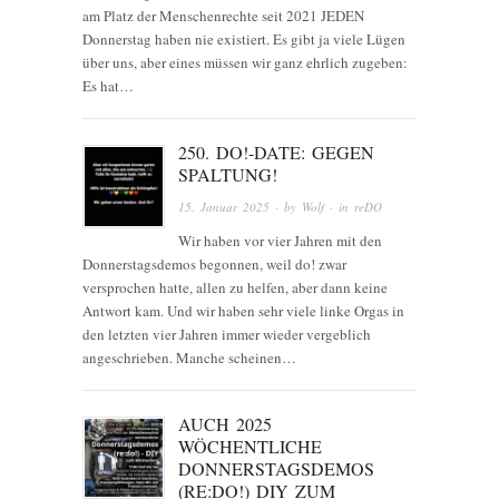
am Platz der Menschenrechte seit 2021 JEDEN
Donnerstag haben nie existiert. Es gibt ja viele Lügen
über uns, aber eines müssen wir ganz ehrlich zugeben:
Es hat…
250. DO!-DATE: GEGEN
SPALTUNG!
15. Januar 2025
· by
Wolf
· in
reDO
Wir haben vor vier Jahren mit den
Donnerstagsdemos begonnen, weil do! zwar
versprochen hatte, allen zu helfen, aber dann keine
Antwort kam. Und wir haben sehr viele linke Orgas in
den letzten vier Jahren immer wieder vergeblich
angeschrieben. Manche scheinen…
AUCH 2025
WÖCHENTLICHE
DONNERSTAGSDEMOS
(RE:DO!) DIY ZUM