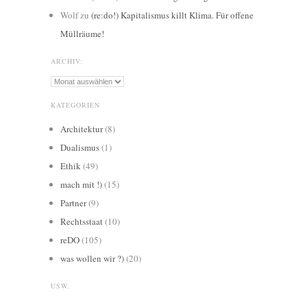
Wolf
zu
(re:do!) Kapitalismus killt Klima. Für offene
Müllräume!
ARCHIV:
Archiv:
KATEGORIEN
Architektur
(8)
Dualismus
(1)
Ethik
(49)
mach mit !)
(15)
Partner
(9)
Rechtsstaat
(10)
reDO
(105)
was wollen wir ?)
(20)
USW.