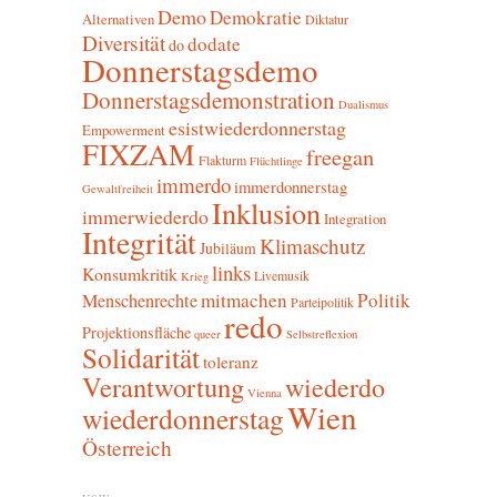
Demo
Demokratie
Alternativen
Diktatur
Diversität
dodate
do
Donnerstagsdemo
Donnerstagsdemonstration
Dualismus
esistwiederdonnerstag
Empowerment
FIXZAM
freegan
Flakturm
Flüchtlinge
immerdo
immerdonnerstag
Gewaltfreiheit
Inklusion
immerwiederdo
Integration
Integrität
Klimaschutz
Jubiläum
links
Konsumkritik
Livemusik
Krieg
mitmachen
Politik
Menschenrechte
Parteipolitik
redo
Projektionsfläche
queer
Selbstreflexion
Solidarität
toleranz
Verantwortung
wiederdo
Vienna
Wien
wiederdonnerstag
Österreich