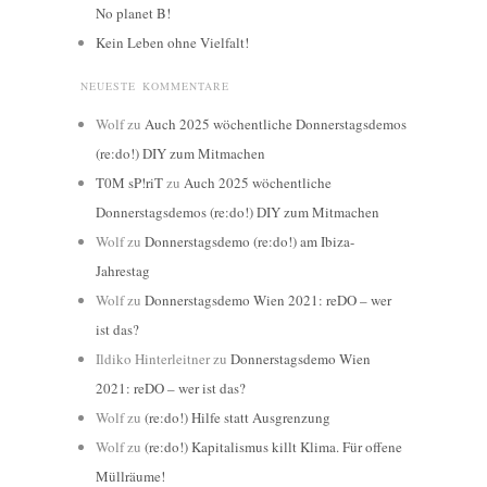
No planet B!
Kein Leben ohne Vielfalt!
NEUESTE KOMMENTARE
Wolf
zu
Auch 2025 wöchentliche Donnerstagsdemos
(re:do!) DIY zum Mitmachen
T0M sP!riT
zu
Auch 2025 wöchentliche
Donnerstagsdemos (re:do!) DIY zum Mitmachen
Wolf
zu
Donnerstagsdemo (re:do!) am Ibiza-
Jahrestag
Wolf
zu
Donnerstagsdemo Wien 2021: reDO – wer
ist das?
Ildiko Hinterleitner
zu
Donnerstagsdemo Wien
2021: reDO – wer ist das?
Wolf
zu
(re:do!) Hilfe statt Ausgrenzung
Wolf
zu
(re:do!) Kapitalismus killt Klima. Für offene
Müllräume!