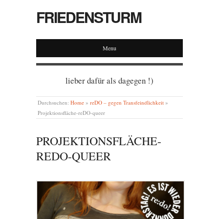
FRIEDENSTURM
Menu
lieber dafür als dagegen !)
Durchsuchen:
Home
»
reDO – gegen Transfeindlichkeit
»
Projektionsfläche-reDO-queer
PROJEKTIONSFLÄCHE-
REDO-QUEER