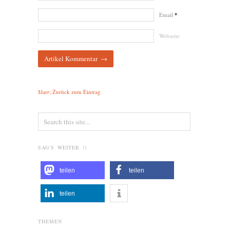
Email
*
Webseite
$larr; Zurück zum Eintrag
SAG'S WEITER !)
teilen
teilen
teilen
THEMEN