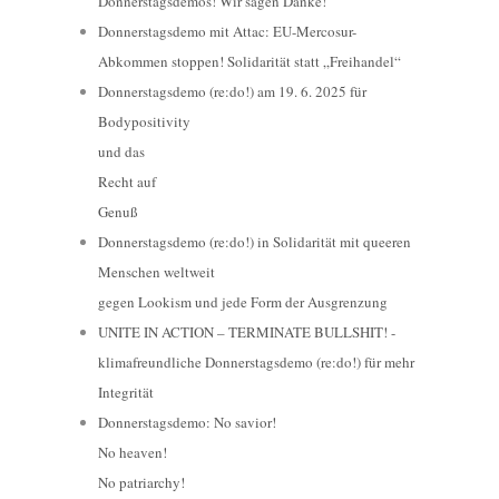
Donnerstagsdemos! Wir sagen Danke!
Donnerstagsdemo mit Attac: EU-Mercosur-
Abkommen stoppen! Solidarität statt „Freihandel“
Donnerstagsdemo (re:do!) am 19. 6. 2025 für
Bodypositivity
und das
Recht auf
Genuß
Donnerstagsdemo (re:do!) in Solidarität mit queeren
Menschen weltweit
gegen Lookism und jede Form der Ausgrenzung
UNITE IN ACTION – TERMINATE BULLSHIT! -
klimafreundliche Donnerstagsdemo (re:do!) für mehr
Integrität
Donnerstagsdemo: No savior!
No heaven!
No patriarchy!