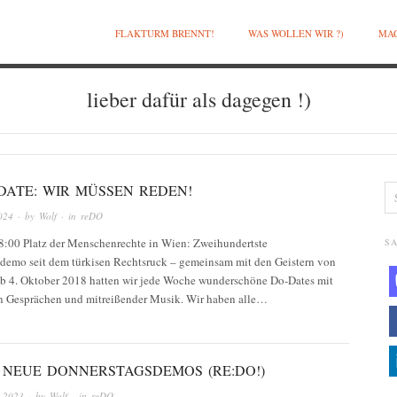
FLAKTURM BRENNT!
WAS WOLLEN WIR ?)
MAC
lieber dafür als dagegen !)
-DATE: WIR MÜSSEN REDEN!
024
· by
Wolf
· in
reDO
8:00 Platz der Menschenrechte in Wien: Zweihundertste
SA
demo seit dem türkisen Rechtsruck – gemeinsam mit den Geistern von
b 4. Oktober 2018 hatten wir jede Woche wunderschöne Do-Dates mit
en Gesprächen und mitreißender Musik. Wir haben alle…
E NEUE DONNERSTAGSDEMOS (RE:DO!)
 2023
· by
Wolf
· in
reDO