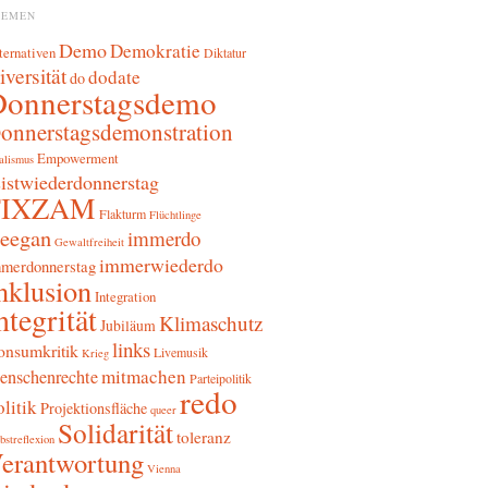
HEMEN
Demo
Demokratie
ternativen
Diktatur
iversität
dodate
do
Donnerstagsdemo
onnerstagsdemonstration
Empowerment
alismus
sistwiederdonnerstag
FIXZAM
Flakturm
Flüchtlinge
reegan
immerdo
Gewaltfreiheit
immerwiederdo
merdonnerstag
nklusion
Integration
ntegrität
Klimaschutz
Jubiläum
links
onsumkritik
Livemusik
Krieg
mitmachen
enschenrechte
Parteipolitik
redo
litik
Projektionsfläche
queer
Solidarität
toleranz
bstreflexion
erantwortung
Vienna