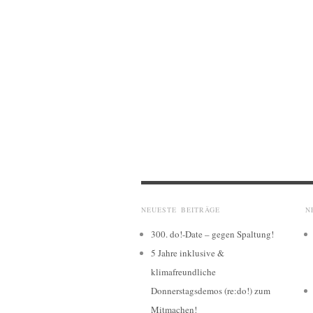
NEUESTE BEITRÄGE
N
300. do!-Date – gegen Spaltung!
5 Jahre inklusive &
klimafreundliche
Donnerstagsdemos (re:do!) zum
Mitmachen!