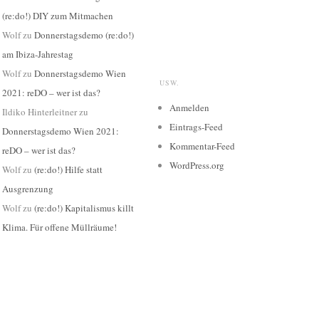
(re:do!) DIY zum Mitmachen
Wolf
zu
Donnerstagsdemo (re:do!)
am Ibiza-Jahrestag
Wolf
zu
Donnerstagsdemo Wien
USW.
2021: reDO – wer ist das?
Anmelden
Ildiko Hinterleitner
zu
Eintrags-Feed
Donnerstagsdemo Wien 2021:
Kommentar-Feed
reDO – wer ist das?
WordPress.org
Wolf
zu
(re:do!) Hilfe statt
Ausgrenzung
Wolf
zu
(re:do!) Kapitalismus killt
Klima. Für offene Müllräume!