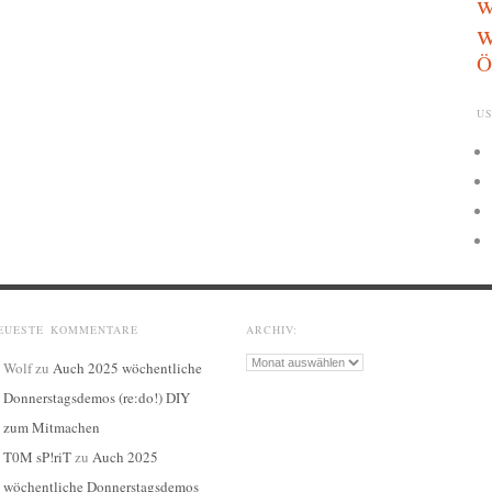
w
w
Ö
US
EUESTE KOMMENTARE
ARCHIV:
Archiv:
Wolf
zu
Auch 2025 wöchentliche
Donnerstagsdemos (re:do!) DIY
zum Mitmachen
T0M sP!riT
zu
Auch 2025
wöchentliche Donnerstagsdemos