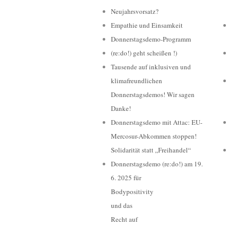
Neujahrsvorsatz?
Empathie und Einsamkeit
Donnerstagsdemo-Programm
(re:do!) geht scheißen !)
Tausende auf inklusiven und
klimafreundlichen
Donnerstagsdemos! Wir sagen
Danke!
Donnerstagsdemo mit Attac: EU-
Mercosur-Abkommen stoppen!
Solidarität statt „Freihandel“
Donnerstagsdemo (re:do!) am 19.
6. 2025 für
Bodypositivity
und das
Recht auf