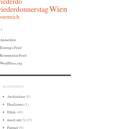
iederdo
Wien
iederdonnerstag
sterreich
W.
Anmelden
Eintrags-Feed
Kommentar-Feed
WordPress.org
KATEGORIEN
Architektur
(8)
Dualismus
(1)
Ethik
(49)
mach mit !)
(15)
Partner
(9)