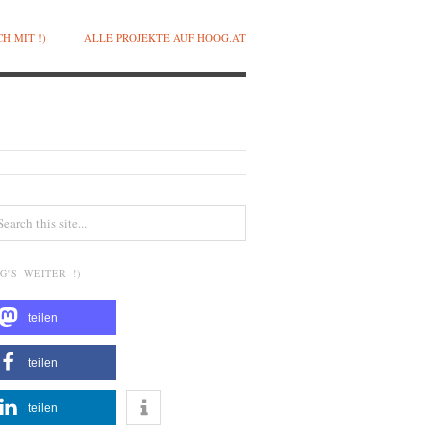
H MIT !)
ALLE PROJEKTE AUF HOOG.AT
G'S WEITER !)
teilen
teilen
teilen