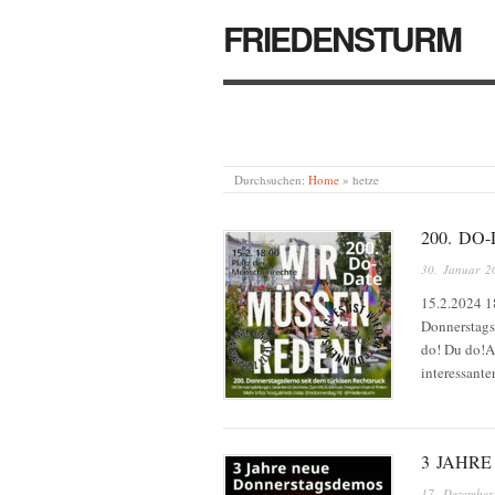
FRIEDENSTURM
Durchsuchen:
Home
»
hetze
200. DO
30. Januar 2
15.2.2024 1
Donnerstags
do! Du do!A
interessant
3 JAHR
17. Dezember