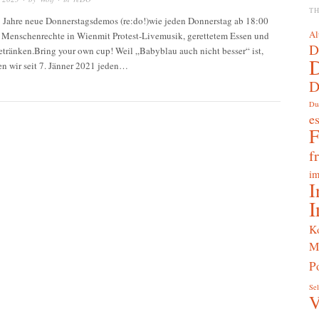
T
 3 Jahre neue Donnerstagsdemos (re:do!)wie jeden Donnerstag ab 18:00
Al
r Menschenrechte in Wienmit Protest-Livemusik, gerettetem Essen und
D
etränken.Bring your own cup! Weil „Babyblau auch nicht besser“ ist,
en wir seit 7. Jänner 2021 jeden…
D
Du
e
f
im
I
I
K
M
Po
Sel
V