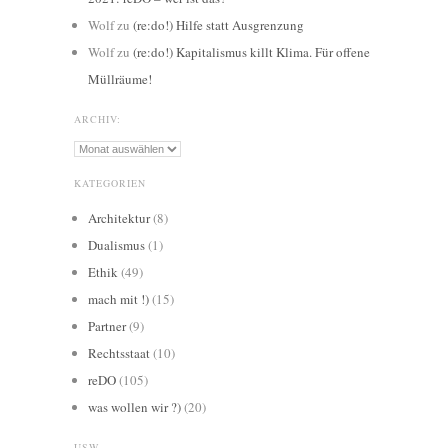
Wolf
zu
(re:do!) Hilfe statt Ausgrenzung
Wolf
zu
(re:do!) Kapitalismus killt Klima. Für offene
Müllräume!
ARCHIV:
Archiv:
KATEGORIEN
Architektur
(8)
Dualismus
(1)
Ethik
(49)
mach mit !)
(15)
Partner
(9)
Rechtsstaat
(10)
reDO
(105)
was wollen wir ?)
(20)
USW.