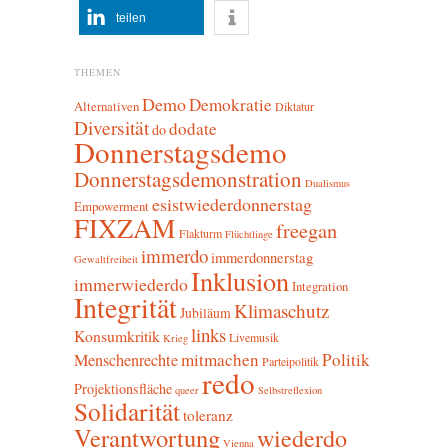
teilen
THEMEN
Demo
Demokratie
Alternativen
Diktatur
Diversität
dodate
do
Donnerstagsdemo
Donnerstagsdemonstration
Dualismus
esistwiederdonnerstag
Empowerment
FIXZAM
freegan
Flakturm
Flüchtlinge
immerdo
immerdonnerstag
Gewaltfreiheit
Inklusion
immerwiederdo
Integration
Integrität
Klimaschutz
Jubiläum
links
Konsumkritik
Livemusik
Krieg
mitmachen
Politik
Menschenrechte
Parteipolitik
redo
Projektionsfläche
queer
Selbstreflexion
Solidarität
toleranz
Verantwortung
wiederdo
Vienna