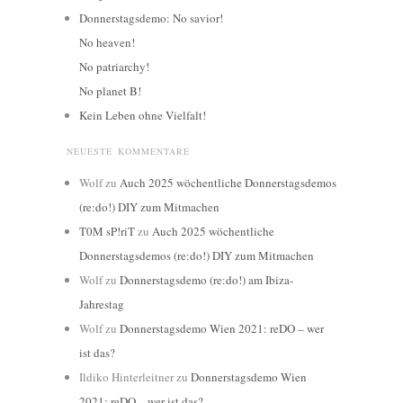
Donnerstagsdemo: No savior!
No heaven!
No patriarchy!
No planet B!
Kein Leben ohne Vielfalt!
NEUESTE KOMMENTARE
Wolf
zu
Auch 2025 wöchentliche Donnerstagsdemos
(re:do!) DIY zum Mitmachen
T0M sP!riT
zu
Auch 2025 wöchentliche
Donnerstagsdemos (re:do!) DIY zum Mitmachen
Wolf
zu
Donnerstagsdemo (re:do!) am Ibiza-
Jahrestag
Wolf
zu
Donnerstagsdemo Wien 2021: reDO – wer
ist das?
Ildiko Hinterleitner
zu
Donnerstagsdemo Wien
2021: reDO – wer ist das?