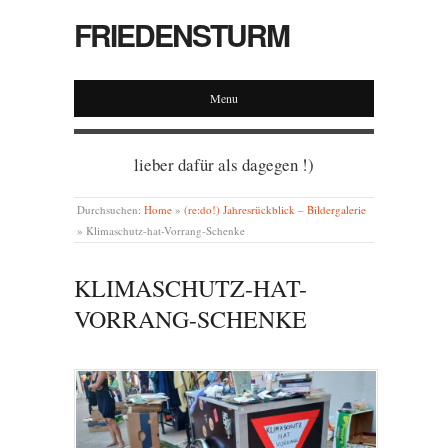
FRIEDENSTURM
Menu
lieber dafür als dagegen !)
Durchsuchen:
Home
»
(re:do!) Jahresrückblick – Bildergalerie
»
Klimaschutz-hat-Vorrang-Schenke
KLIMASCHUTZ-HAT-
VORRANG-SCHENKE