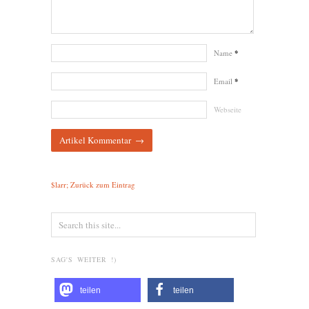
Name
*
Email
*
Webseite
$larr; Zurück zum Eintrag
SAG'S WEITER !)
teilen
teilen