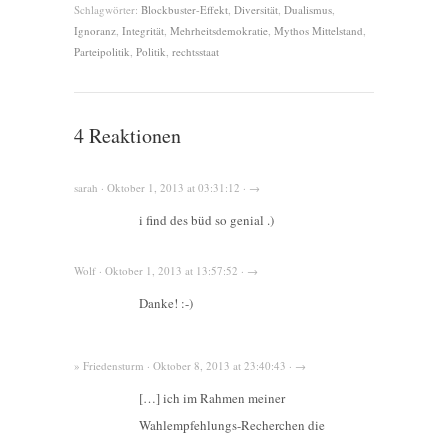
Schlagwörter:
Blockbuster-Effekt
,
Diversität
,
Dualismus
,
Ignoranz
,
Integrität
,
Mehrheitsdemokratie
,
Mythos Mittelstand
,
Parteipolitik
,
Politik
,
rechtsstaat
4 Reaktionen
sarah · Oktober 1, 2013 at 03:31:12 · →
i find des büd so genial .)
Wolf · Oktober 1, 2013 at 13:57:52 · →
Danke! :-)
» Friedensturm · Oktober 8, 2013 at 23:40:43 · →
[…] ich im Rahmen meiner
Wahlempfehlungs-Recherchen die