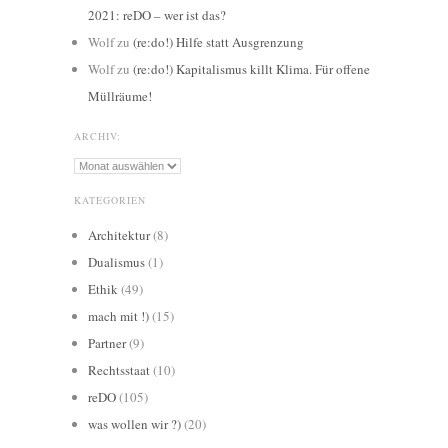
2021: reDO – wer ist das?
Wolf
zu
(re:do!) Hilfe statt Ausgrenzung
Wolf
zu
(re:do!) Kapitalismus killt Klima. Für offene
Müllräume!
ARCHIV:
Archiv:
KATEGORIEN
Architektur
(8)
Dualismus
(1)
Ethik
(49)
mach mit !)
(15)
Partner
(9)
Rechtsstaat
(10)
reDO
(105)
was wollen wir ?)
(20)