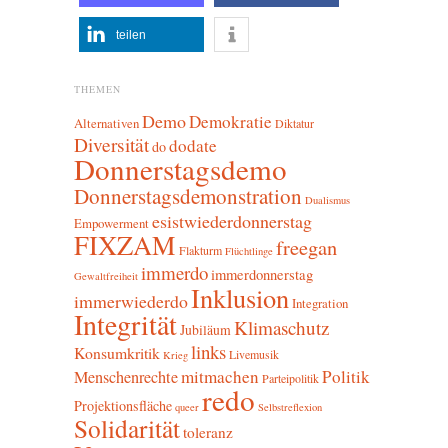
teilen
THEMEN
Demo
Demokratie
Alternativen
Diktatur
Diversität
dodate
do
Donnerstagsdemo
Donnerstagsdemonstration
Dualismus
esistwiederdonnerstag
Empowerment
FIXZAM
freegan
Flakturm
Flüchtlinge
immerdo
immerdonnerstag
Gewaltfreiheit
Inklusion
immerwiederdo
Integration
Integrität
Klimaschutz
Jubiläum
links
Konsumkritik
Livemusik
Krieg
mitmachen
Politik
Menschenrechte
Parteipolitik
redo
Projektionsfläche
queer
Selbstreflexion
Solidarität
toleranz