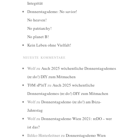
Integrität
Donnerstagsdemo: No savior!
No heaven!
No patriarchy!
No planet B!
Kein Leben ohne Vielfalt!
NEUESTE KOMMENTARE
Wolf
zu
Auch 2025 wöchentliche Donnerstagsdemos
(re:do!) DIY zum Mitmachen
T0M sP!riT
zu
Auch 2025 wöchentliche
Donnerstagsdemos (re:do!) DIY zum Mitmachen
Wolf
zu
Donnerstagsdemo (re:do!) am Ibiza-
Jahrestag
Wolf
zu
Donnerstagsdemo Wien 2021: reDO – wer
ist das?
Ildiko Hinterleitner
zu
Donnerstagsdemo Wien