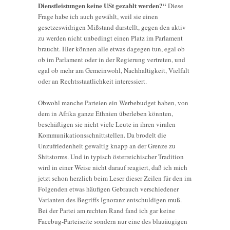
Dienstleistungen keine USt gezahlt werden?“
Diese
Frage habe ich auch gewählt, weil sie einen
gesetzeswidrigen Mißstand darstellt, gegen den aktiv
zu werden nicht unbedingt einen Platz im Parlament
braucht. Hier können alle etwas dagegen tun, egal ob
ob im Parlament oder in der Regierung vertreten, und
egal ob mehr am Gemeinwohl, Nachhaltigkeit, Vielfalt
oder an Rechtsstaatlichkeit interessiert.
Obwohl manche Parteien ein Werbebudget haben, von
dem in Afrika ganze Ethnien überleben könnten,
beschäftigen sie nicht viele Leute in ihren viralen
Kommunikationsschnittstellen. Da brodelt die
Unzufriedenheit gewaltig knapp an der Grenze zu
Shitstorms. Und in typisch österreichischer Tradition
wird in einer Weise nicht darauf reagiert, daß ich mich
jetzt schon herzlich beim Leser dieser Zeilen für den im
Folgenden etwas häufigen Gebrauch verschiedener
Varianten des Begriffs Ignoranz entschuldigen muß.
Bei der Partei am rechten Rand fand ich gar keine
Facebug-Parteiseite sondern nur eine des blauäugigen