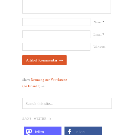
Name
*
Email
*
Webseite
$larr;
Räumung der Votivkirche
( to ler ant ?)
→
SAG'S WEITER !)
teilen
teilen