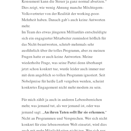
Konsument kann die Steuer ja ganz normal absetzen.“
Dies zeigt, wie wenig Ahnung manche Möchtegern-
Volksvertreter von der Realität der working-poor-
Mehrheit haben. Danach gab’s auch keine Antworten
mehr.
Im Team des etwas jüngeren Milliardärs entschuldigte
sich ein engagierter Mitarbeiter zumindest höflich für
das Nicht-beantworten, schrieb mehrmals sehr
ausführlich über ihr tolles Programm, aber zu meinen
Fragen hatte er auch keine Antworten. Meine
wiederholte Frage, was seine Partei denn überhaupt
jetzt schon konkret tue, wurde leider auch immer nur
mit dem angeblich so tollen Programm ignoriert. Seit
Nobelpreise für heiße Luft vergeben werden, scheint
konkretes Engagement nicht mehr modern zu sein.
Für mich zählt ja auch in anderen Lebensbereichen
mehr, was jemand tut, als wer jemand ist, oder was
An ihren Taten sollt Ihr sie erkennen.
jemand sagt. „
“
Nicht an Programmen und Versprechen. Wer sich nicht
konkret für eine lebenswertere Welt einsetzt, wird dies
auch mit mehr Möglichkeiten nicht tun. Wer sich nur