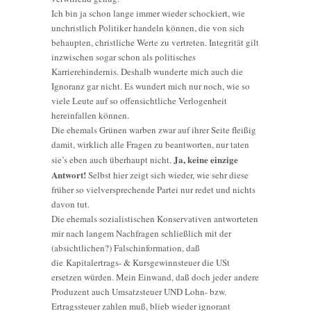
Ich bin ja schon lange immer wieder schockiert, wie
unchristlich Politiker handeln können, die von sich
behaupten, christliche Werte zu vertreten. Integrität gilt
inzwischen sogar schon als politisches
Karrierehindernis. Deshalb wunderte mich auch die
Ignoranz gar nicht. Es wundert mich nur noch, wie so
viele Leute auf so offensichtliche Verlogenheit
hereinfallen können.
Die ehemals Grünen warben zwar auf ihrer Seite fleißig
damit, wirklich alle Fragen zu beantworten, nur taten
Ja, keine einzige
sie’s eben auch überhaupt nicht.
Antwort!
Selbst hier zeigt sich wieder, wie sehr diese
früher so vielversprechende Partei nur redet und nichts
davon tut.
Die ehemals sozialistischen Konservativen antworteten
mir nach langem Nachfragen schließlich mit der
(absichtlichen?) Falschinformation, daß
die Kapitalertrags- & Kursgewinnsteuer die USt
ersetzen würden. Mein Einwand, daß doch jeder andere
Produzent auch Umsatzsteuer UND Lohn- bzw.
Ertragssteuer zahlen muß, blieb wieder ignorant