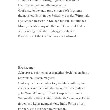
zumindest unter „Sonstige“ gezählt und so die
Unzufriedenheit und die ungerechte
Großparteienbevorzugung unseres Wahlsystems
thematisiert. Es ist in der Politik wie in der Wirtschaft:
Die Großen fressen die Kleinen bis zur Diktatur des
Monopols. Meinungsvielfalt und Diversität leiden
schon genug unter dem anfangs erwähnten
Blockbuster-Effekt. Aber dazu ein andermal.
Ergänzung:
Sehr spät & spärlich aber immerhin doch haben die so
netzaffinen Piraten reagiert.
Und wegen der medialen Ungleichbehandlung kam
auch erst kurzfristig mit den linken Kleinstparteien
„Der Wandel“ und „SLP“ ein Gespräch zustande.
Warum diese lieber Unterschiede als Gemeinsamkeiten
finden und keine nennenswerte linke Union bilden
können, weiß ich noch immer nicht.