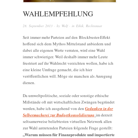
WAHLEMPFEHLUNG
28. September 2013
· by
Wolf
· in
Ethik
,
Rechtsstaat
Seit immer mehr Parteien auf den Blockbuster-Effekt
hoffend sich dem Mythos Mittelstand anbiedern und
dabei alle eigenen Werte verraten, wird eine Wahl
immer schwieriger. Weil deshalb immer mehr Leute
frustriert auf ihr Wahlrecht verzichten wollen, habe ich
eine kleine Umfrage gemacht, die ich hier
veröffentlichen will. Möge sie manchen als Anregung
dienen.
Da umweltpolitische, soziale oder sonstige ethische
Mißstände oft mit wirtschaftlichen Zwängen begründet
werden, habe ich ausgehend von den
Gedanken in der
Selbermacherei zur Budgetkonsolidierung
im derzeit
seltsamerweise beliebtesten virtuellen Netzwerk allen
zur Wahl antretenden Parteien folgende Frage gestellt:
„Warum müssen für Finanzprodukte und importierte