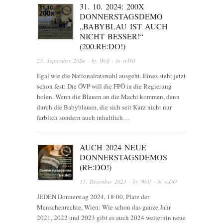
31. 10. 2024: 200X
DONNERSTAGSDEMO
„BABYBLAU IST AUCH
NICHT BESSER!“
(200.RE:DO!)
25. September 2024
· by
Wolf
· in
reDO
Egal wie die Nationalratswahl ausgeht. Eines steht jetzt
schon fest: Die ÖVP will die FPÖ in die Regierung
holen. Wenn die Blauen an die Macht kommen, dann
durch die Babyblauen, die sich seit Kurz nicht nur
farblich sondern auch inhaltlich…
AUCH 2024 NEUE
DONNERSTAGSDEMOS
(RE:DO!)
17. Dezember 2023
· by
Wolf
· in
reDO
JEDEN Donnerstag 2024, 18:00, Platz der
Menschenrechte, Wien: Wie schon das ganze Jahr
2021, 2022 und 2023 gibt es auch 2024 weiterhin neue