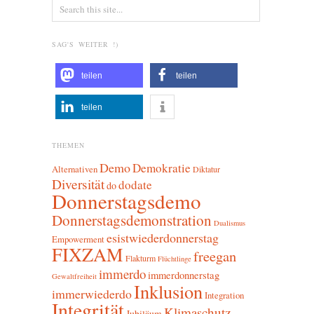
SAG'S WEITER !)
teilen
teilen
teilen
THEMEN
Demo
Demokratie
Alternativen
Diktatur
Diversität
dodate
do
Donnerstagsdemo
Donnerstagsdemonstration
Dualismus
esistwiederdonnerstag
Empowerment
FIXZAM
freegan
Flakturm
Flüchtlinge
immerdo
immerdonnerstag
Gewaltfreiheit
Inklusion
immerwiederdo
Integration
Integrität
Klimaschutz
Jubiläum