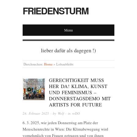
FRIEDENSTURM
Menu
lieber dafür als dagegen !)
Durchsuchen:
Home
»
Lobaubleibt
GERECHTIGKEIT MUSS
HER DA! KLIMA, KUNST
UND FEMINISMUS –
DONNERSTAGSDEMO MIT
ARTISTS FOR FUTURE
28. Februar 2025
· by
Wolf
· in
reDO
6. 3. 2025, wie jeden Donnerstag am Platz der
Menschenrechte in Wien: Die Klimabewegung wird
vornehmlich von Frauen getragen und von ihnen