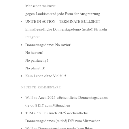
Menschen weltweit
gegen Lookism und jede Form der Ausgrenzung
UNITE IN ACTION – TERMINATE BULLSHIT! -
klimafreundliche Donnerstagsdemo (re:do!) für mehr
Integrität
Donnerstagsdemo: No savior!
No heaven!
No patriarchy!
No planet B!
Kein Leben ohne Vielfalt!
NEUESTE KOMMENTARE
Wolf
zu
Auch 2025 wöchentliche Donnerstagsdemos
(re:do!) DIY zum Mitmachen
T0M sP!riT
zu
Auch 2025 wöchentliche
Donnerstagsdemos (re:do!) DIY zum Mitmachen
Wolf
zu
Donnerstagsdemo (re:do!) am Ibiza-