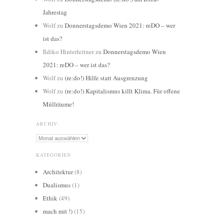
Jahrestag
Wolf
zu
Donnerstagsdemo Wien 2021: reDO – wer
ist das?
Ildiko Hinterleitner
zu
Donnerstagsdemo Wien
2021: reDO – wer ist das?
Wolf
zu
(re:do!) Hilfe statt Ausgrenzung
Wolf
zu
(re:do!) Kapitalismus killt Klima. Für offene
Müllräume!
ARCHIV:
Archiv:
KATEGORIEN
Architektur
(8)
Dualismus
(1)
Ethik
(49)
mach mit !)
(15)