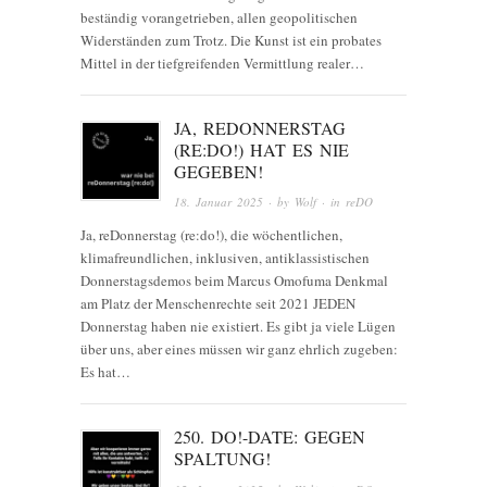
beständig vorangetrieben, allen geopolitischen
Widerständen zum Trotz. Die Kunst ist ein probates
Mittel in der tiefgreifenden Vermittlung realer…
JA, REDONNERSTAG
(RE:DO!) HAT ES NIE
GEGEBEN!
18. Januar 2025
· by
Wolf
· in
reDO
Ja, reDonnerstag (re:do!), die wöchentlichen,
klimafreundlichen, inklusiven, antiklassistischen
Donnerstagsdemos beim Marcus Omofuma Denkmal
am Platz der Menschenrechte seit 2021 JEDEN
Donnerstag haben nie existiert. Es gibt ja viele Lügen
über uns, aber eines müssen wir ganz ehrlich zugeben:
Es hat…
250. DO!-DATE: GEGEN
SPALTUNG!