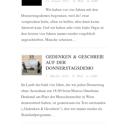
15. Januar 2025
· by
Wolf
· in
reDO
Wir haben vor vier Jahren mit den
Donnerstagsdemos begonnen, weil do! zwar
versprochen hatte, allen zu helfen, aber dann keine
Antwort kam. Und wir haben sehr viele linke Orgas in
den letzten vier Jahren immer wieder vergeblich
angeschrieben. Manche scheinen…
GEDENKEN & GESCHREIE
AUF DER
DONNERSTAGSDEMO
1. Oktober 2024
· by
Wolf
· in
reDO
Im Laufe der bald vier Jahre, die wir jeden Donnerstag
ohne Ausnahme um 18:00 beim Marcus Omofuma
Denkmal am Platz der Menschenrechte in Wien
demonstriert haben, ist gemeinsam ein Text entstanden
(„Gedenken & Geschreie“), den wir immer wieder als
Standardprogramm…