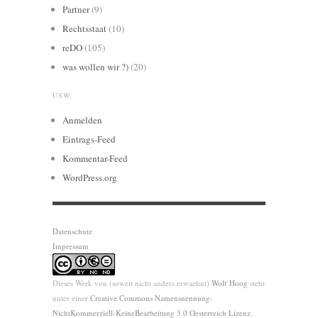
Partner
(9)
Rechtsstaat
(10)
reDO
(105)
was wollen wir ?)
(20)
USW.
Anmelden
Eintrags-Feed
Kommentar-Feed
WordPress.org
Datenschutz
Impressum
Dieses Werk von (soweit nicht anders erwaehnt)
Wolf Hoog
steht
unter einer
Creative Commons Namensnennung-
NichtKommerziell-KeineBearbeitung 3.0 Oesterreich Lizenz
.