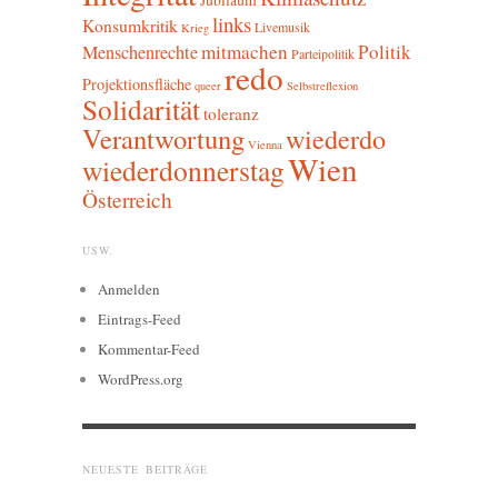
links
Konsumkritik
Livemusik
Krieg
mitmachen
Politik
Menschenrechte
Parteipolitik
redo
Projektionsfläche
queer
Selbstreflexion
Solidarität
toleranz
Verantwortung
wiederdo
Vienna
Wien
wiederdonnerstag
Österreich
USW.
Anmelden
Eintrags-Feed
Kommentar-Feed
WordPress.org
NEUESTE BEITRÄGE