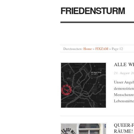
FRIEDENSTURM
Durchsuchen:
Home
»
FIXZAM
»
Page 12
ALLE W
23. August 2
Unser Angebo
demonstrier
Menschenrec
Lebensmitte
QUEER-
RÄUME!