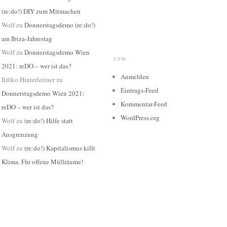
(re:do!) DIY zum Mitmachen
Wolf
zu
Donnerstagsdemo (re:do!)
am Ibiza-Jahrestag
Wolf
zu
Donnerstagsdemo Wien
USW.
2021: reDO – wer ist das?
Anmelden
Ildiko Hinterleitner
zu
Eintrags-Feed
Donnerstagsdemo Wien 2021:
Kommentar-Feed
reDO – wer ist das?
WordPress.org
Wolf
zu
(re:do!) Hilfe statt
Ausgrenzung
Wolf
zu
(re:do!) Kapitalismus killt
Klima. Für offene Müllräume!