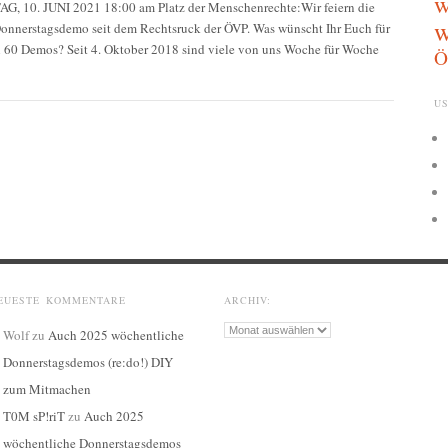
w
 10. JUNI 2021 18:00 am Platz der Menschenrechte:Wir feiern die
w
Donnerstagsdemo seit dem Rechtsruck der ÖVP. Was wünscht Ihr Euch für
n 60 Demos? Seit 4. Oktober 2018 sind viele von uns Woche für Woche
Ö
US
EUESTE KOMMENTARE
ARCHIV:
Archiv:
Wolf
zu
Auch 2025 wöchentliche
Donnerstagsdemos (re:do!) DIY
zum Mitmachen
T0M sP!riT
zu
Auch 2025
wöchentliche Donnerstagsdemos