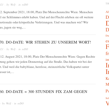
T
021
· by
Wolf
· in
reDO
Al
 2. September 2021, 18:00, Platz Der Menschenrechte Wien: Menschen
D
il sie Schlimmes erlebt haben. Und auf der Flucht erleben sie oft weitere
emotionale oder körperliche Verletzungen. Und was machen wir? Wir
aus, jagen sie weg,…
D
Du
e
70. DO-DATE: WIR STEHEN ZU UNSEREM WORT!
021
· by
Wolf
· in
reDO
f
 12. August 2021, 18:00, Platz Der Menschenrechte Wien: Gegen Rechte
im
rung gehen wir jeden Donnerstag auf die Straße. Das haben wir bei der
I
 Und weil die babyblaue, herzlose, steinzeitliche Volkspartei unter
I
esser ist,…
K
M
Po
60. DO-DATE = 300 STUNDEN FIX ZAM GEGEN
Sel
V
· by
Wolf
· in
reDO