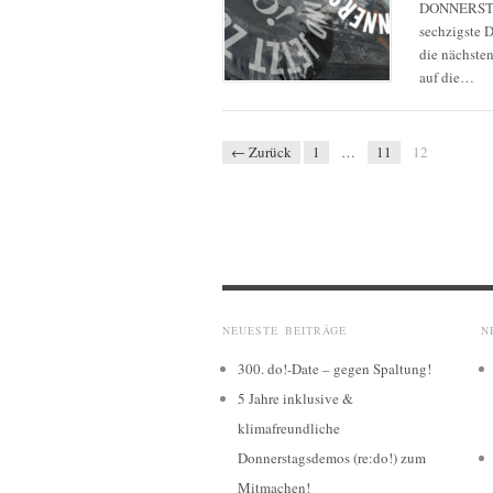
DONNERSTAG,
sechzigste 
die nächste
auf die…
← Zurück
1
…
11
12
NEUESTE BEITRÄGE
N
300. do!-Date – gegen Spaltung!
5 Jahre inklusive &
klimafreundliche
Donnerstagsdemos (re:do!) zum
Mitmachen!