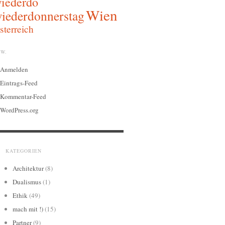
iederdo
Wien
iederdonnerstag
sterreich
W.
Anmelden
Eintrags-Feed
Kommentar-Feed
WordPress.org
KATEGORIEN
Architektur
(8)
Dualismus
(1)
Ethik
(49)
mach mit !)
(15)
Partner
(9)