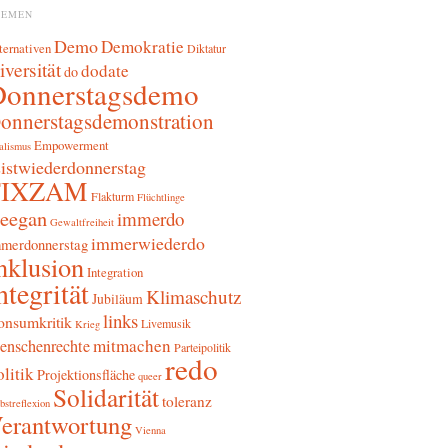
HEMEN
Demo
Demokratie
ternativen
Diktatur
iversität
dodate
do
Donnerstagsdemo
onnerstagsdemonstration
Empowerment
alismus
sistwiederdonnerstag
FIXZAM
Flakturm
Flüchtlinge
reegan
immerdo
Gewaltfreiheit
immerwiederdo
merdonnerstag
nklusion
Integration
ntegrität
Klimaschutz
Jubiläum
links
onsumkritik
Livemusik
Krieg
mitmachen
enschenrechte
Parteipolitik
redo
litik
Projektionsfläche
queer
Solidarität
toleranz
bstreflexion
erantwortung
Vienna