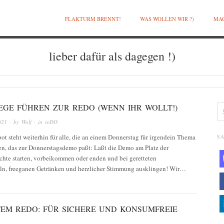
FLAKTURM BRENNT!
WAS WOLLEN WIR ?)
MAC
lieber dafür als dagegen !)
EGE FÜHREN ZUR REDO (WENN IHR WOLLT!)
021
· by
Wolf
· in
reDO
t steht weiterhin für alle, die an einem Donnerstag für irgendein Thema
SA
en, das zur Donnerstagsdemo paßt: Laßt die Demo am Platz der
hte starten, vorbeikommen oder enden und bei geretteten
ln, freeganen Getränken und herzlicher Stimmung ausklingen! Wir…
FEM REDO: FÜR SICHERE UND KONSUMFREIE