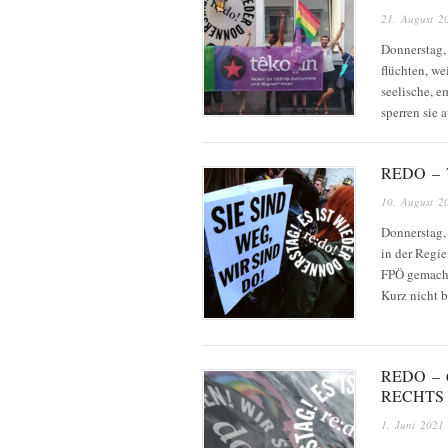
21. August 2
Donnerstag,
flüchten, we
seelische, 
sperren sie 
REDO – 
10. August 2
Donnerstag,
in der Regie
FPÖ gemacht.
Kurz nicht b
REDO – 
RECHTS
1. Juni 2021