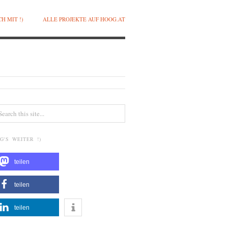
H MIT !)
ALLE PROJEKTE AUF HOOG.AT
G'S WEITER !)
teilen
teilen
teilen