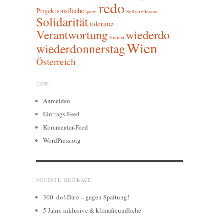
redo
Projektionsfläche
queer
Selbstreflexion
Solidarität
toleranz
Verantwortung
wiederdo
Vienna
Wien
wiederdonnerstag
Österreich
USW.
Anmelden
Eintrags-Feed
Kommentar-Feed
WordPress.org
NEUESTE BEITRÄGE
300. do!-Date – gegen Spaltung!
5 Jahre inklusive & klimafreundliche