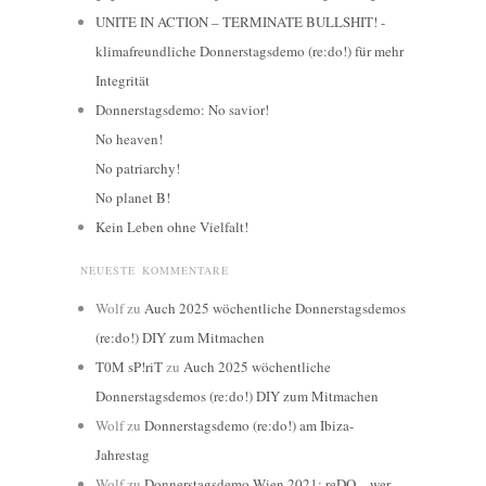
UNITE IN ACTION – TERMINATE BULLSHIT! -
klimafreundliche Donnerstagsdemo (re:do!) für mehr
Integrität
Donnerstagsdemo: No savior!
No heaven!
No patriarchy!
No planet B!
Kein Leben ohne Vielfalt!
NEUESTE KOMMENTARE
Wolf
zu
Auch 2025 wöchentliche Donnerstagsdemos
(re:do!) DIY zum Mitmachen
T0M sP!riT
zu
Auch 2025 wöchentliche
Donnerstagsdemos (re:do!) DIY zum Mitmachen
Wolf
zu
Donnerstagsdemo (re:do!) am Ibiza-
Jahrestag
Wolf
zu
Donnerstagsdemo Wien 2021: reDO – wer