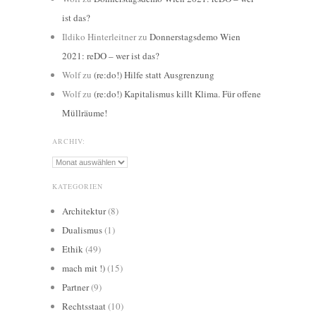
ist das?
Ildiko Hinterleitner
zu
Donnerstagsdemo Wien
2021: reDO – wer ist das?
Wolf
zu
(re:do!) Hilfe statt Ausgrenzung
Wolf
zu
(re:do!) Kapitalismus killt Klima. Für offene
Müllräume!
ARCHIV:
Archiv:
KATEGORIEN
Architektur
(8)
Dualismus
(1)
Ethik
(49)
mach mit !)
(15)
Partner
(9)
Rechtsstaat
(10)