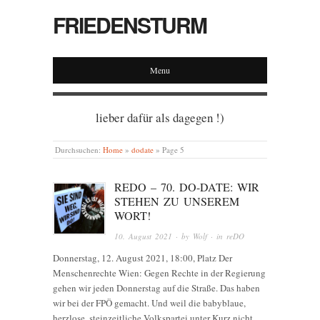
FRIEDENSTURM
Menu
lieber dafür als dagegen !)
Durchsuchen:
Home
»
dodate
»
Page 5
REDO – 70. DO-DATE: WIR
STEHEN ZU UNSEREM
WORT!
10. August 2021
· by
Wolf
· in
reDO
Donnerstag, 12. August 2021, 18:00, Platz Der
Menschenrechte Wien: Gegen Rechte in der Regierung
gehen wir jeden Donnerstag auf die Straße. Das haben
wir bei der FPÖ gemacht. Und weil die babyblaue,
herzlose, steinzeitliche Volkspartei unter Kurz nicht