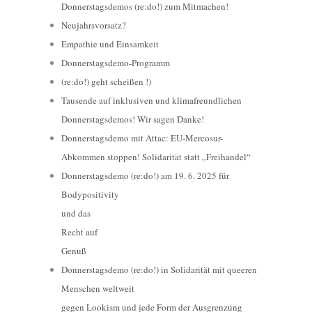
Donnerstagsdemos (re:do!) zum Mitmachen!
Neujahrsvorsatz?
Empathie und Einsamkeit
Donnerstagsdemo-Programm
(re:do!) geht scheißen !)
Tausende auf inklusiven und klimafreundlichen
Donnerstagsdemos! Wir sagen Danke!
Donnerstagsdemo mit Attac: EU-Mercosur-
Abkommen stoppen! Solidarität statt „Freihandel“
Donnerstagsdemo (re:do!) am 19. 6. 2025 für
Bodypositivity
und das
Recht auf
Genuß
Donnerstagsdemo (re:do!) in Solidarität mit queeren
Menschen weltweit
gegen Lookism und jede Form der Ausgrenzung