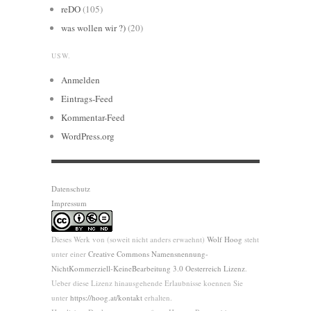
reDO
(105)
was wollen wir ?)
(20)
USW.
Anmelden
Eintrags-Feed
Kommentar-Feed
WordPress.org
Datenschutz
Impressum
Dieses Werk von (soweit nicht anders erwaehnt)
Wolf Hoog
steht
unter einer
Creative Commons Namensnennung-
NichtKommerziell-KeineBearbeitung 3.0 Oesterreich Lizenz
.
Ueber diese Lizenz hinausgehende Erlaubnisse koennen Sie
unter
https://hoog.at/kontakt
erhalten.