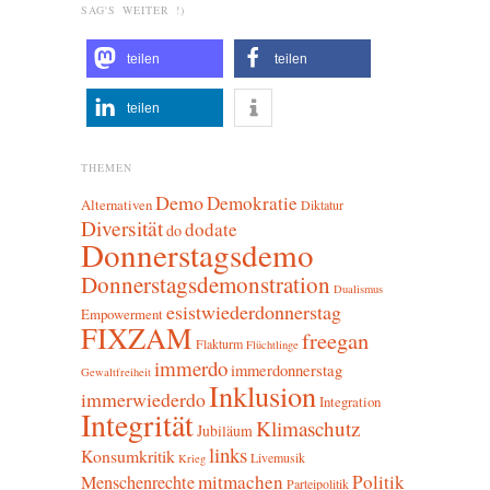
SAG'S WEITER !)
teilen
teilen
teilen
THEMEN
Demo
Demokratie
Alternativen
Diktatur
Diversität
dodate
do
Donnerstagsdemo
Donnerstagsdemonstration
Dualismus
esistwiederdonnerstag
Empowerment
FIXZAM
freegan
Flakturm
Flüchtlinge
immerdo
immerdonnerstag
Gewaltfreiheit
Inklusion
immerwiederdo
Integration
Integrität
Klimaschutz
Jubiläum
links
Konsumkritik
Livemusik
Krieg
mitmachen
Politik
Menschenrechte
Parteipolitik