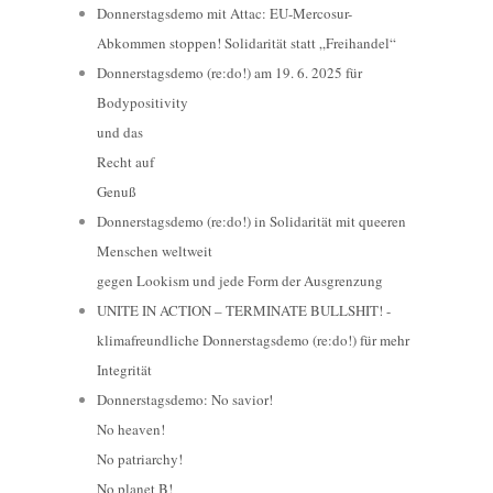
Donnerstagsdemo mit Attac: EU-Mercosur-
Abkommen stoppen! Solidarität statt „Freihandel“
Donnerstagsdemo (re:do!) am 19. 6. 2025 für
Bodypositivity
und das
Recht auf
Genuß
Donnerstagsdemo (re:do!) in Solidarität mit queeren
Menschen weltweit
gegen Lookism und jede Form der Ausgrenzung
UNITE IN ACTION – TERMINATE BULLSHIT! -
klimafreundliche Donnerstagsdemo (re:do!) für mehr
Integrität
Donnerstagsdemo: No savior!
No heaven!
No patriarchy!
No planet B!