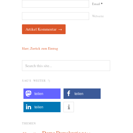
Email
*
Webseite
$larr; Zurück zum Eintrag
SAG'S WEITER !)
teilen
teilen
teilen
THEMEN
Demo
Demokratie