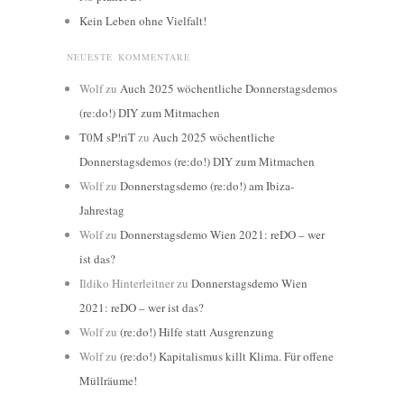
Kein Leben ohne Vielfalt!
NEUESTE KOMMENTARE
Wolf
zu
Auch 2025 wöchentliche Donnerstagsdemos
(re:do!) DIY zum Mitmachen
T0M sP!riT
zu
Auch 2025 wöchentliche
Donnerstagsdemos (re:do!) DIY zum Mitmachen
Wolf
zu
Donnerstagsdemo (re:do!) am Ibiza-
Jahrestag
Wolf
zu
Donnerstagsdemo Wien 2021: reDO – wer
ist das?
Ildiko Hinterleitner
zu
Donnerstagsdemo Wien
2021: reDO – wer ist das?
Wolf
zu
(re:do!) Hilfe statt Ausgrenzung
Wolf
zu
(re:do!) Kapitalismus killt Klima. Für offene
Müllräume!