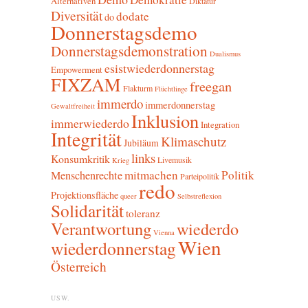
Alternativen
Diktatur
Diversität
dodate
do
Donnerstagsdemo
Donnerstagsdemonstration
Dualismus
esistwiederdonnerstag
Empowerment
FIXZAM
freegan
Flakturm
Flüchtlinge
immerdo
immerdonnerstag
Gewaltfreiheit
Inklusion
immerwiederdo
Integration
Integrität
Klimaschutz
Jubiläum
links
Konsumkritik
Livemusik
Krieg
mitmachen
Politik
Menschenrechte
Parteipolitik
redo
Projektionsfläche
queer
Selbstreflexion
Solidarität
toleranz
Verantwortung
wiederdo
Vienna
Wien
wiederdonnerstag
Österreich
USW.