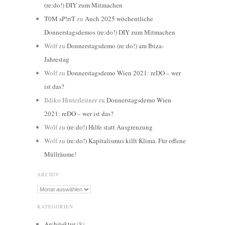
(re:do!) DIY zum Mitmachen
T0M sP!riT
zu
Auch 2025 wöchentliche
Donnerstagsdemos (re:do!) DIY zum Mitmachen
Wolf
zu
Donnerstagsdemo (re:do!) am Ibiza-
Jahrestag
Wolf
zu
Donnerstagsdemo Wien 2021: reDO – wer
ist das?
Ildiko Hinterleitner
zu
Donnerstagsdemo Wien
2021: reDO – wer ist das?
Wolf
zu
(re:do!) Hilfe statt Ausgrenzung
Wolf
zu
(re:do!) Kapitalismus killt Klima. Für offene
Müllräume!
ARCHIV:
Archiv:
KATEGORIEN
Architektur
(8)