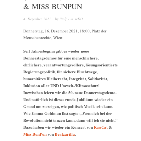
& MISS BUNPUN
4. Dezember 2021
· by
Wolf
· in
reDO
Donnerstag, 16. Dezember 2021, 18:00, Platz der
Menschenrechte, Wien:
Seit Jahresbeginn gibt es wieder neue
Donnerstagsdemos für eine menschlichere,
ehrlichere, verantwortungsvollere, lösungsorientierte
Regierungspolitik, für sichere Fluchtwege,
humanitäres Bleiberecht, Integrität, Solidarität,
Inklusion aller UND Umwelt-/Klimaschutz!
Inzwischen feiern wir die 50. neue Donnerstagsdemo.
Und natürlich ist dieses runde Jubiläum wieder ein
Grund um zu zeigen, wie politisch Musik sein kann.
Wie Emma Goldman fast sagte: „Wenn ich bei der
Revolution nicht tanzen kann, dann will ich sie nicht.“
Dazu haben wir wieder ein Konzert von
RawCat
&
Miss BunPun
von
Beatzarilla
.