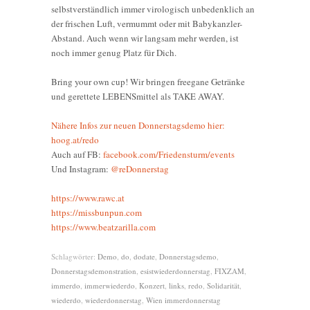
selbstverständlich immer virologisch unbedenklich an
der frischen Luft, vermummt oder mit Babykanzler-
Abstand. Auch wenn wir langsam mehr werden, ist
noch immer genug Platz für Dich.
Bring your own cup! Wir bringen freegane Getränke
und gerettete LEBENSmittel als TAKE AWAY.
Nähere Infos zur neuen Donnerstagsdemo hier:
hoog.at/redo
Auch auf FB:
facebook.com/Friedensturm/events
Und Instagram:
@reDonnerstag
https://www.rawc.at
https://missbunpun.com
https://www.beatzarilla.com
Schlagwörter:
Demo
,
do
,
dodate
,
Donnerstagsdemo
,
Donnerstagsdemonstration
,
esistwiederdonnerstag
,
FIXZAM
,
immerdo
,
immerwiederdo
,
Konzert
,
links
,
redo
,
Solidarität
,
wiederdo
,
wiederdonnerstag
,
Wien immerdonnerstag