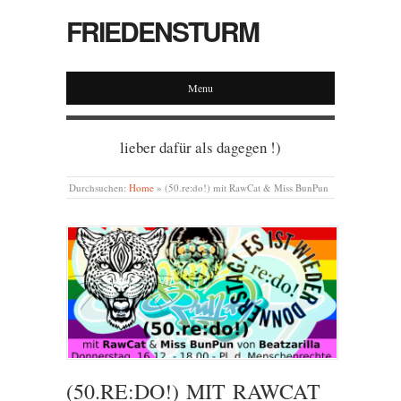
FRIEDENSTURM
Menu
lieber dafür als dagegen !)
Durchsuchen:
Home
»
(50.re:do!) mit RawCat & Miss BunPun
(50.RE:DO!) MIT RAWCAT