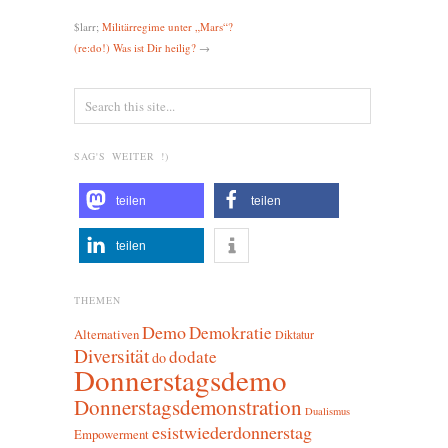
$larr;
Militärregime unter „Mars“?
(re:do!) Was ist Dir heilig?
→
SAG'S WEITER !)
teilen
teilen
teilen
THEMEN
Demo
Demokratie
Alternativen
Diktatur
Diversität
dodate
do
Donnerstagsdemo
Donnerstagsdemonstration
Dualismus
esistwiederdonnerstag
Empowerment