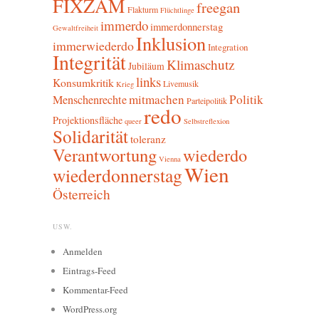
FIXZAM
freegan
Flakturm
Flüchtlinge
immerdo
immerdonnerstag
Gewaltfreiheit
Inklusion
immerwiederdo
Integration
Integrität
Klimaschutz
Jubiläum
links
Konsumkritik
Livemusik
Krieg
mitmachen
Politik
Menschenrechte
Parteipolitik
redo
Projektionsfläche
queer
Selbstreflexion
Solidarität
toleranz
Verantwortung
wiederdo
Vienna
Wien
wiederdonnerstag
Österreich
USW.
Anmelden
Eintrags-Feed
Kommentar-Feed
WordPress.org