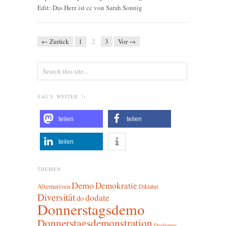
Edit: Das Herz ist cc von Sarah Sonnig
← Zurück
1
2
3
Vor →
SAG'S WEITER !)
teilen
teilen
teilen
THEMEN
Demo
Demokratie
Alternativen
Diktatur
Diversität
dodate
do
Donnerstagsdemo
Donnerstagsdemonstration
Dualismus