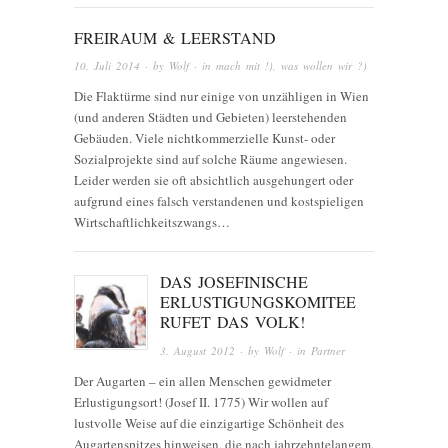
FREIRAUM & LEERSTAND
10. Juli 2014
· by
Wolf
· in
mach mit !)
,
was wollen wir ?)
Die Flaktürme sind nur einige von unzähligen in Wien
(und anderen Städten und Gebieten) leerstehenden
Gebäuden. Viele nichtkommerzielle Kunst- oder
Sozialprojekte sind auf solche Räume angewiesen.
Leider werden sie oft absichtlich ausgehungert oder
aufgrund eines falsch verstandenen und kostspieligen
Wirtschaftlichkeitszwangs…
DAS JOSEFINISCHE
ERLUSTIGUNGSKOMITEE
RUFET DAS VOLK!
3. August 2012
· by
Wolf
· in
Partner
Der Augarten – ein allen Menschen gewidmeter
Erlustigungsort! (Josef II. 1775) Wir wollen auf
lustvolle Weise auf die einzigartige Schönheit des
Augartenspitzes hinweisen, die nach jahrzehntelangem,