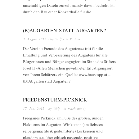
unschuldigen Dasein zurzeit massiv davon bedroht ist,
durch den Bau einer Konzerthalle für die…
(B)AUGARTEN STATT AUGARTEN?
3. August 2012
· by
Wolf
· in
Partner
Der Verein »Freunde des Augartens« tritt für die
Erhaltung und Verbesserung des Augartens für alle
Bürgerinnen und Bürger engagiert im Sinne des Stifters
Josef II »Allen Menschen gewidmeter Erlustigungsort
von Ihrem Schätzer« ein. Quelle: www.baustopp.at –
(B)AUgarten statt Augarten?
FRIEDENSTURM-PICKNICK
17. Juni 2012
· by
Wolf
· in
mach mit !)
Freeganes Picknick am Fuße des großen, runden
Flakturms im Augarten. Wir kosten (am liebsten
selbergemachte & gedumsterte) Leckereien und
plaudern u.a. über ethisch passende, positive