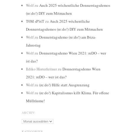
Wolf
zu
Auch 2025 wöchentliche Donnerstagsdemos
(re:do!) DIY zum Mitmachen
T0M sP!riT
zu
Auch 2025 wöchentliche
Donnerstagsdemos (re:do!) DIY zum Mitmachen
Wolf
zu
Donnerstagsdemo (re:do!) am Ibiza-
Jahrestag
Wolf
zu
Donnerstagsdemo Wien 2021: reDO – wer
ist das?
Ildiko Hinterleitner
zu
Donnerstagsdemo Wien
2021: reDO – wer ist das?
Wolf
zu
(re:do!) Hilfe statt Ausgrenzung
Wolf
zu
(re:do!) Kapitalismus killt Klima. Für offene
Müllräume!
ARCHIV:
Archiv:
KATEGORIEN