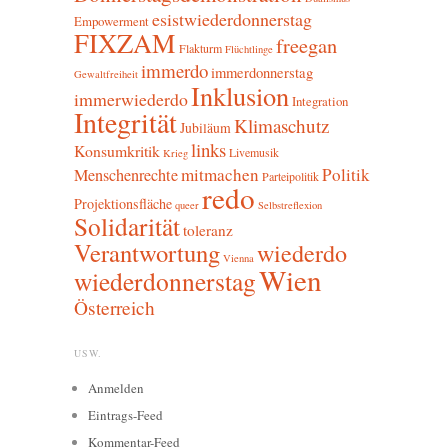
esistwiederdonnerstag
Empowerment
FIXZAM
freegan
Flakturm
Flüchtlinge
immerdo
immerdonnerstag
Gewaltfreiheit
Inklusion
immerwiederdo
Integration
Integrität
Klimaschutz
Jubiläum
links
Konsumkritik
Livemusik
Krieg
mitmachen
Politik
Menschenrechte
Parteipolitik
redo
Projektionsfläche
queer
Selbstreflexion
Solidarität
toleranz
Verantwortung
wiederdo
Vienna
Wien
wiederdonnerstag
Österreich
USW.
Anmelden
Eintrags-Feed
Kommentar-Feed