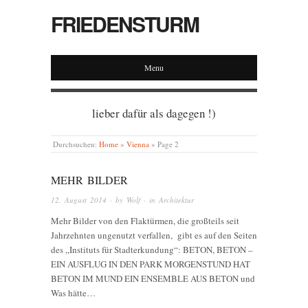
FRIEDENSTURM
Menu
lieber dafür als dagegen !)
Durchsuchen:
Home
»
Vienna
»
Page 2
MEHR BILDER
12. August 2014
· by
Wolf
· in
Architektur
Mehr Bilder von den Flaktürmen, die großteils seit
Jahrzehnten ungenutzt verfallen, gibt es auf den Seiten
des „Instituts für Stadterkundung“: BETON, BETON –
EIN AUSFLUG IN DEN PARK MORGENSTUND HAT
BETON IM MUND EIN ENSEMBLE AUS BETON und
Was hätte…