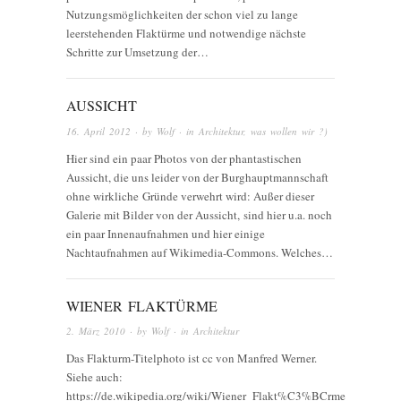
Nutzungsmöglichkeiten der schon viel zu lange
leerstehenden Flaktürme und notwendige nächste
Schritte zur Umsetzung der…
AUSSICHT
16. April 2012
· by
Wolf
· in
Architektur
,
was wollen wir ?)
Hier sind ein paar Photos von der phantastischen
Aussicht, die uns leider von der Burghauptmannschaft
ohne wirkliche Gründe verwehrt wird: Außer dieser
Galerie mit Bilder von der Aussicht, sind hier u.a. noch
ein paar Innenaufnahmen und hier einige
Nachtaufnahmen auf Wikimedia-Commons. Welches…
WIENER FLAKTÜRME
2. März 2010
· by
Wolf
· in
Architektur
Das Flakturm-Titelphoto ist cc von Manfred Werner.
Siehe auch:
https://de.wikipedia.org/wiki/Wiener_Flakt%C3%BCrme