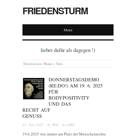
FRIEDENSTURM
Menu
lieber dafür als dagegen !)
Durchsuchen:
Home
»
Tabu
DONNERSTAGSDEMO
(RE:DO!) AM 19. 6. 2025
FÜR
BODYPOSITIVITY
UND DAS
RECHT AUF
GENUSS
12. Juni 2025
· by
Wolf
· in
reDO
19.6.2025 wie immer am Platz der Menschenrechte