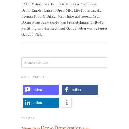
17:00 Mitmachen!18:00 Gedenken & Geschreie,
Demo-Empfehlungen, Open Mic, Life-Protestmusik,
freegan Food & Drinks Mehr Infos auf hoog.at/redo
Donnerstagsdemo (re:do!) an Fronleichnam für Body-
positivity und das Recht auf Genuß! Aber was bedeutet
Genuß? Viel…
SAG'S WEITER !)
teilen
teilen
teilen
THEMEN
Demo
Demokratie
Alternativen
Diktatur