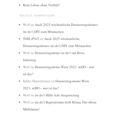
Kein Leben ohne Vielfalt!
NEUESTE KOMMENTARE
Wolf
zu
Auch 2025 wöchentliche Donnerstagsdemos
(re:do!) DIY zum Mitmachen
T0M sP!riT
zu
Auch 2025 wöchentliche
Donnerstagsdemos (re:do!) DIY zum Mitmachen
Wolf
zu
Donnerstagsdemo (re:do!) am Ibiza-
Jahrestag
Wolf
zu
Donnerstagsdemo Wien 2021: reDO – wer
ist das?
Ildiko Hinterleitner
zu
Donnerstagsdemo Wien
2021: reDO – wer ist das?
Wolf
zu
(re:do!) Hilfe statt Ausgrenzung
Wolf
zu
(re:do!) Kapitalismus killt Klima. Für offene
Müllräume!