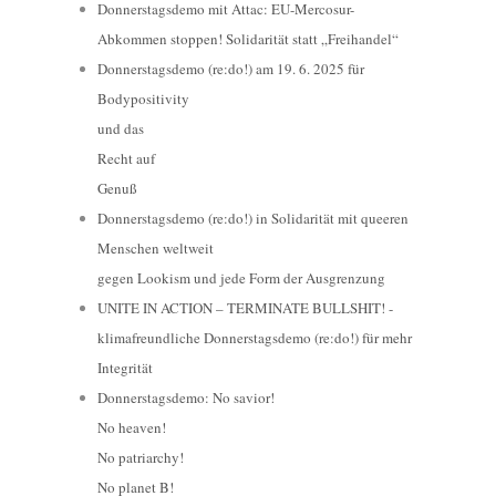
Donnerstagsdemo mit Attac: EU-Mercosur-
Abkommen stoppen! Solidarität statt „Freihandel“
Donnerstagsdemo (re:do!) am 19. 6. 2025 für
Bodypositivity
und das
Recht auf
Genuß
Donnerstagsdemo (re:do!) in Solidarität mit queeren
Menschen weltweit
gegen Lookism und jede Form der Ausgrenzung
UNITE IN ACTION – TERMINATE BULLSHIT! -
klimafreundliche Donnerstagsdemo (re:do!) für mehr
Integrität
Donnerstagsdemo: No savior!
No heaven!
No patriarchy!
No planet B!