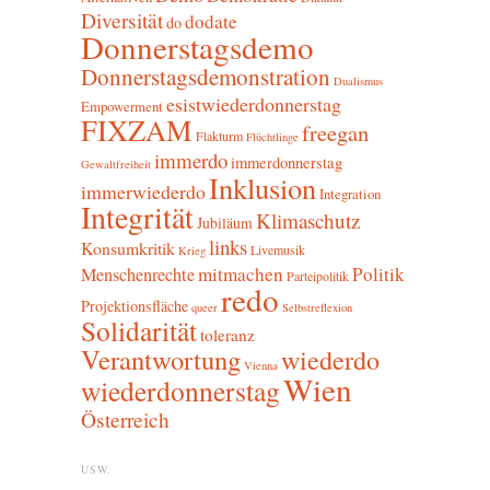
Diversität
dodate
do
Donnerstagsdemo
Donnerstagsdemonstration
Dualismus
esistwiederdonnerstag
Empowerment
FIXZAM
freegan
Flakturm
Flüchtlinge
immerdo
immerdonnerstag
Gewaltfreiheit
Inklusion
immerwiederdo
Integration
Integrität
Klimaschutz
Jubiläum
links
Konsumkritik
Livemusik
Krieg
mitmachen
Politik
Menschenrechte
Parteipolitik
redo
Projektionsfläche
queer
Selbstreflexion
Solidarität
toleranz
Verantwortung
wiederdo
Vienna
Wien
wiederdonnerstag
Österreich
USW.