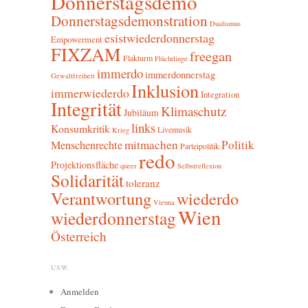
Donnerstagsdemo
Donnerstagsdemonstration
Dualismus
esistwiederdonnerstag
Empowerment
FIXZAM
freegan
Flakturm
Flüchtlinge
immerdo
immerdonnerstag
Gewaltfreiheit
Inklusion
immerwiederdo
Integration
Integrität
Klimaschutz
Jubiläum
links
Konsumkritik
Livemusik
Krieg
mitmachen
Politik
Menschenrechte
Parteipolitik
redo
Projektionsfläche
queer
Selbstreflexion
Solidarität
toleranz
Verantwortung
wiederdo
Vienna
Wien
wiederdonnerstag
Österreich
USW.
Anmelden