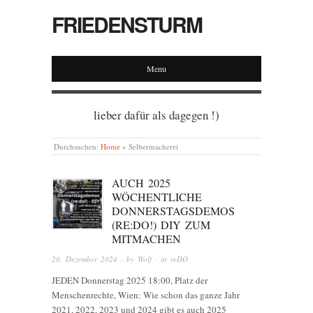
FRIEDENSTURM
Menu
lieber dafür als dagegen !)
Durchsuchen:
Home
»
Selbermacherei
AUCH 2025
WÖCHENTLICHE
DONNERSTAGSDEMOS
(RE:DO!) DIY ZUM
MITMACHEN
20. Dezember 2024
· by
Wolf
· in
reDO
JEDEN Donnerstag 2025 18:00, Platz der
Menschenrechte, Wien: Wie schon das ganze Jahr
2021, 2022, 2023 und 2024 gibt es auch 2025