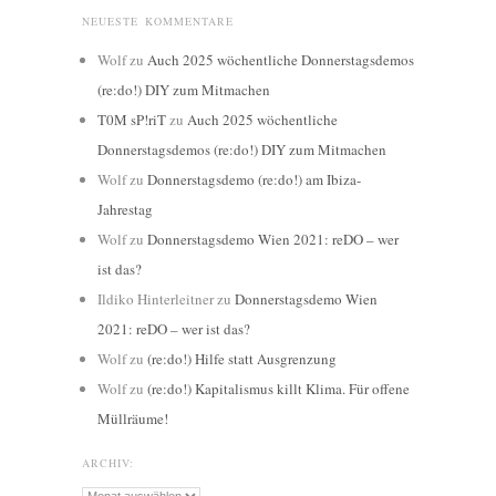
NEUESTE KOMMENTARE
Wolf
zu
Auch 2025 wöchentliche Donnerstagsdemos
(re:do!) DIY zum Mitmachen
T0M sP!riT
zu
Auch 2025 wöchentliche
Donnerstagsdemos (re:do!) DIY zum Mitmachen
Wolf
zu
Donnerstagsdemo (re:do!) am Ibiza-
Jahrestag
Wolf
zu
Donnerstagsdemo Wien 2021: reDO – wer
ist das?
Ildiko Hinterleitner
zu
Donnerstagsdemo Wien
2021: reDO – wer ist das?
Wolf
zu
(re:do!) Hilfe statt Ausgrenzung
Wolf
zu
(re:do!) Kapitalismus killt Klima. Für offene
Müllräume!
ARCHIV: