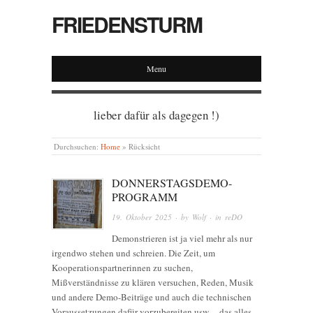
FRIEDENSTURM
Menu
lieber dafür als dagegen !)
Durchsuchen:
Home
»
Rücksicht
DONNERSTAGSDEMO-
PROGRAMM
19. Oktober 2025
· by
Wolf
· in
reDO
Demonstrieren ist ja viel mehr als nur
irgendwo stehen und schreien. Die Zeit, um
Kooperationspartnerinnen zu suchen,
Mißverständnisse zu klären versuchen, Reden, Musik
und andere Demo-Beiträge und auch die technischen
Voraussetzungen dafür vorzubereiten usw. – das alles