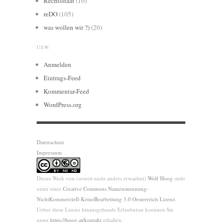
Rechtsstaat
(10)
reDO
(105)
was wollen wir ?)
(20)
USW.
Anmelden
Eintrags-Feed
Kommentar-Feed
WordPress.org
Datenschutz
Impressum
Dieses Werk von (soweit nicht anders erwaehnt)
Wolf Hoog
steht
unter einer
Creative Commons Namensnennung-
NichtKommerziell-KeineBearbeitung 3.0 Oesterreich Lizenz
.
Ueber diese Lizenz hinausgehende Erlaubnisse koennen Sie
unter
https://hoog.at/kontakt
erhalten.