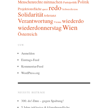
mitmachen
Politik
Menschenrechte
Parteipolitik
redo
Projektionsfläche
queer
Selbstreflexion
Solidarität
toleranz
Verantwortung
wiederdo
Vienna
Wien
wiederdonnerstag
Österreich
USW.
Anmelden
Eintrags-Feed
Kommentar-Feed
WordPress.org
NEUESTE BEITRÄGE
300. do!-Date – gegen Spaltung!
5 Jahre inklusive & klimafreundliche