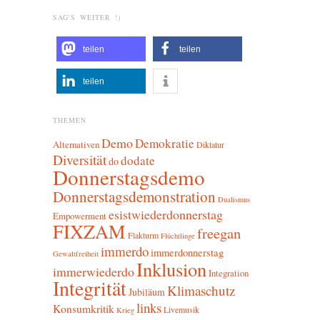
SAG'S WEITER !)
teilen
teilen
teilen
THEMEN
Demo
Demokratie
Alternativen
Diktatur
Diversität
dodate
do
Donnerstagsdemo
Donnerstagsdemonstration
Dualismus
esistwiederdonnerstag
Empowerment
FIXZAM
freegan
Flakturm
Flüchtlinge
immerdo
immerdonnerstag
Gewaltfreiheit
Inklusion
immerwiederdo
Integration
Integrität
Klimaschutz
Jubiläum
links
Konsumkritik
Livemusik
Krieg