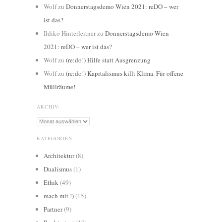
Wolf
zu
Donnerstagsdemo Wien 2021: reDO – wer
ist das?
Ildiko Hinterleitner
zu
Donnerstagsdemo Wien
2021: reDO – wer ist das?
Wolf
zu
(re:do!) Hilfe statt Ausgrenzung
Wolf
zu
(re:do!) Kapitalismus killt Klima. Für offene
Müllräume!
ARCHIV:
Archiv:
KATEGORIEN
Architektur
(8)
Dualismus
(1)
Ethik
(49)
mach mit !)
(15)
Partner
(9)