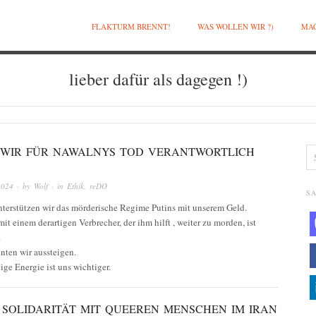
FLAKTURM BRENNT!
WAS WOLLEN WIR ?)
MAC
lieber dafür als dagegen !)
WIR FÜR NAWALNYS TOD VERANTWORTLICH
2024
· by
Wolf
· in
Ethik
,
reDO
SA
nterstützen wir das mörderische Regime Putins mit unserem Geld.
mit einem derartigen Verbrecher, der ihm hilft , weiter zu morden, ist
.
nten wir aussteigen.
lige Energie ist uns wichtiger.
) SOLIDARITÄT MIT QUEEREN MENSCHEN IM IRAN