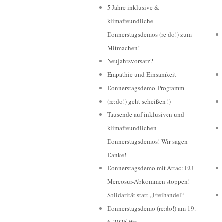
5 Jahre inklusive &
klimafreundliche
Donnerstagsdemos (re:do!) zum
Mitmachen!
Neujahrsvorsatz?
Empathie und Einsamkeit
Donnerstagsdemo-Programm
(re:do!) geht scheißen !)
Tausende auf inklusiven und
klimafreundlichen
Donnerstagsdemos! Wir sagen
Danke!
Donnerstagsdemo mit Attac: EU-
Mercosur-Abkommen stoppen!
Solidarität statt „Freihandel“
Donnerstagsdemo (re:do!) am 19.
6. 2025 für