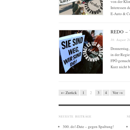
von der Kli
Interessen d
E-Auto & C
REDO – 
10. August 2
Donnerstag,
in der Regie
FPÖ gemacht.
Kurz nicht b
← Zurück
1
2
3
4
Vor →
NEUESTE BEITRÄGE
N
300. do!-Date – gegen Spaltung!