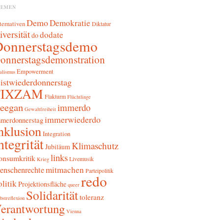
HEMEN
Demo
Demokratie
ternativen
Diktatur
iversität
dodate
do
Donnerstagsdemo
onnerstagsdemonstration
Empowerment
alismus
sistwiederdonnerstag
FIXZAM
Flakturm
Flüchtlinge
reegan
immerdo
Gewaltfreiheit
immerwiederdo
merdonnerstag
nklusion
Integration
ntegrität
Klimaschutz
Jubiläum
links
onsumkritik
Livemusik
Krieg
mitmachen
enschenrechte
Parteipolitik
redo
litik
Projektionsfläche
queer
Solidarität
toleranz
bstreflexion
erantwortung
Vienna