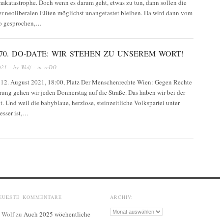
makatastrophe. Doch wenn es darum geht, etwas zu tun, dann sollen die
er neoliberalen Eliten möglichst unangetastet bleiben. Da wird dann vom
o gesprochen,…
70. DO-DATE: WIR STEHEN ZU UNSEREM WORT!
021
· by
Wolf
· in
reDO
 12. August 2021, 18:00, Platz Der Menschenrechte Wien: Gegen Rechte
rung gehen wir jeden Donnerstag auf die Straße. Das haben wir bei der
 Und weil die babyblaue, herzlose, steinzeitliche Volkspartei unter
esser ist,…
EUESTE KOMMENTARE
ARCHIV:
Archiv:
Wolf
zu
Auch 2025 wöchentliche