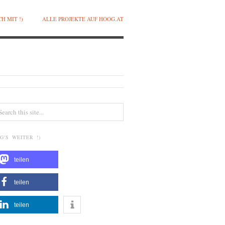
H MIT !)
ALLE PROJEKTE AUF HOOG.AT
G'S WEITER !)
teilen
teilen
teilen