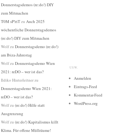
Donnerstagsdemos (re:do!) DIY
zum Mitmachen
T0M sP!riT
zu
Auch 2025
wöchentliche Donnerstagsdemos
(re:do!) DIY zum Mitmachen
Wolf
zu
Donnerstagsdemo (re:do!)
am Ibiza-Jahrestag
Wolf
zu
Donnerstagsdemo Wien
USW.
2021: reDO – wer ist das?
Anmelden
Ildiko Hinterleitner
zu
Eintrags-Feed
Donnerstagsdemo Wien 2021:
Kommentar-Feed
reDO – wer ist das?
WordPress.org
Wolf
zu
(re:do!) Hilfe statt
Ausgrenzung
Wolf
zu
(re:do!) Kapitalismus killt
Klima. Für offene Müllräume!