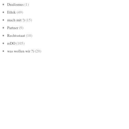
Dualismus
(1)
Ethik
(49)
mach mit !)
(15)
Partner
(9)
Rechtsstaat
(10)
reDO
(105)
was wollen wir ?)
(20)