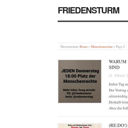
FRIEDENSTURM
Durchsuchen:
Home
»
Menschenrechte
»
Page 2
WARUM 
SIND
21. Februar 
Jeden Tag u
Der Vertrag 
sittenwidrig
Deshalb kön
Aber die bil
(RE:DO!