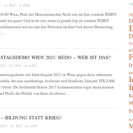
T
3
· by
Wolf
· in
Ethik
Al
 18:00 Wien, Platz der Menschenrechte:Nicht nur im Juni sondern JEDEN
D
ind wir queer. Und nicht nur, wenn es gerade hip ist sondern JEDEN
olidarisieren wir uns mit den Protesten im Iran.Und diesen Donnerstag
ir…
D
Du
e
TAGSDEMO WIEN 2021: REDO – WER IST DAS?
f
2021
· by
Wolf
· in
reDO
im
nnerstagsdemo seit Jahresbeginn 2021 in Wien gegen diese inhumane
I
litik, für eine nachhaltige, resiliente und friedliche Zukunft, FIX ZAM
I
s! Gönn‘ Dir Solidarität!Schon 2017 kommentierten sogar Analystinnen
d Profil, die Politik von Kurz als ebenso…
K
M
Po
) – BILDUNG STATT KRIEG!
Sel
V
 2021
· by
Wolf
· in
reDO