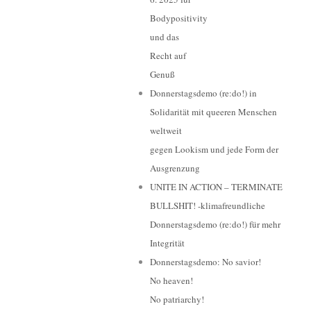
Bodypositivity
und das
Recht auf
Genuß
Donnerstagsdemo (re:do!) in
Solidarität mit queeren Menschen
weltweit
gegen Lookism und jede Form der
Ausgrenzung
UNITE IN ACTION – TERMINATE
BULLSHIT! -klimafreundliche
Donnerstagsdemo (re:do!) für mehr
Integrität
Donnerstagsdemo: No savior!
No heaven!
No patriarchy!