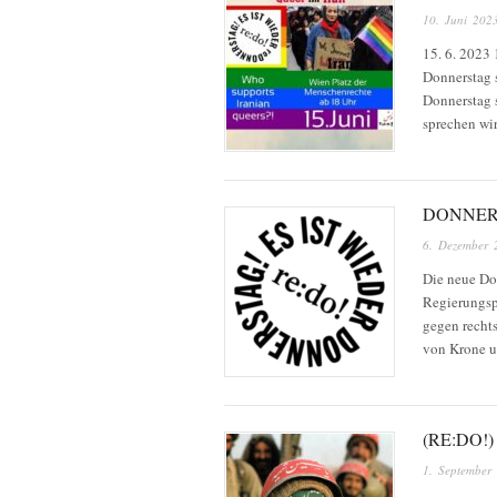
10. Juni 202
15. 6. 2023
Donnerstag s
Donnerstag s
sprechen w
DONNERS
6. Dezember 
Die neue Do
Regierungspo
gegen recht
von Krone un
(RE:DO!
1. September