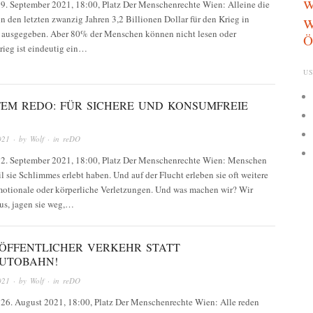
w
 9. September 2021, 18:00, Platz Der Menschenrechte Wien: Alleine die
w
 den letzten zwanzig Jahren 3,2 Billionen Dollar für den Krieg in
 ausgegeben. Aber 80% der Menschen können nicht lesen oder
Ö
rieg ist eindeutig ein…
US
FEM REDO: FÜR SICHERE UND KONSUMFREIE
021
· by
Wolf
· in
reDO
 2. September 2021, 18:00, Platz Der Menschenrechte Wien: Menschen
il sie Schlimmes erlebt haben. Und auf der Flucht erleben sie oft weitere
emotionale oder körperliche Verletzungen. Und was machen wir? Wir
aus, jagen sie weg,…
 ÖFFENTLICHER VERKEHR STATT
UTOBAHN!
021
· by
Wolf
· in
reDO
 26. August 2021, 18:00, Platz Der Menschenrechte Wien: Alle reden