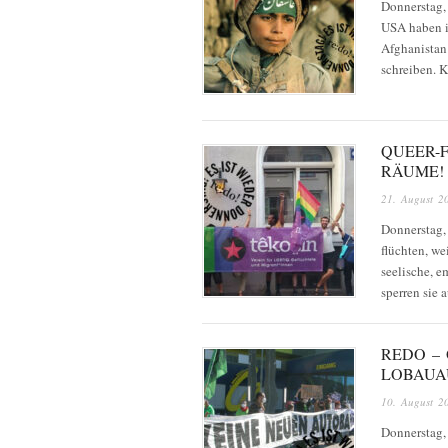
Donnerstag,
USA haben in
Afghanistan
schreiben. K
QUEER-
RÄUME!
21. August 2
Donnerstag,
flüchten, we
seelische, 
sperren sie 
REDO –
LOBAUA
10. August 2
Donnerstag,