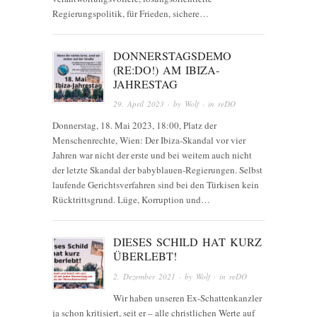
Regierungspolitik, für Frieden, sichere…
DONNERSTAGSDEMO
(RE:DO!) AM IBIZA-
JAHRESTAG
29. April 2023
· by
Wolf
· in
reDO
Donnerstag, 18. Mai 2023, 18:00, Platz der
Menschenrechte, Wien: Der Ibiza-Skandal vor vier
Jahren war nicht der erste und bei weitem auch nicht
der letzte Skandal der babyblauen-Regierungen. Selbst
laufende Gerichtsverfahren sind bei den Türkisen kein
Rücktrittsgrund. Lüge, Korruption und…
DIESES SCHILD HAT KURZ
ÜBERLEBT!
2. Dezember 2021
· by
Wolf
· in
reDO
Wir haben unseren Ex-Schattenkanzler
ja schon kritisiert, seit er – alle christlichen Werte auf