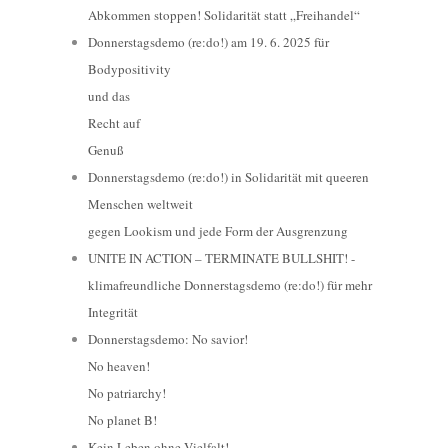
Abkommen stoppen! Solidarität statt „Freihandel“
Donnerstagsdemo (re:do!) am 19. 6. 2025 für
Bodypositivity
und das
Recht auf
Genuß
Donnerstagsdemo (re:do!) in Solidarität mit queeren
Menschen weltweit
gegen Lookism und jede Form der Ausgrenzung
UNITE IN ACTION – TERMINATE BULLSHIT! -
klimafreundliche Donnerstagsdemo (re:do!) für mehr
Integrität
Donnerstagsdemo: No savior!
No heaven!
No patriarchy!
No planet B!
Kein Leben ohne Vielfalt!