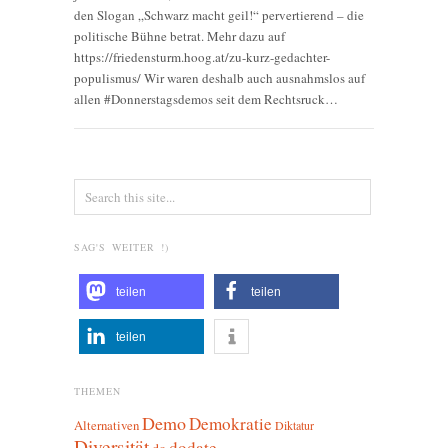
den Slogan „Schwarz macht geil!“ pervertierend – die
politische Bühne betrat. Mehr dazu auf
https://friedensturm.hoog.at/zu-kurz-gedachter-
populismus/ Wir waren deshalb auch ausnahmslos auf
allen #Donnerstagsdemos seit dem Rechtsruck…
SAG'S WEITER !)
teilen
teilen
teilen
THEMEN
Demo
Demokratie
Alternativen
Diktatur
Diversität
dodate