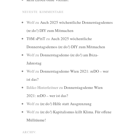
NEUESTE KOMMENTARE
Wolf
zu
Auch 2025 wöchentliche Donnerstagsdemos
(re:do!) DIY zum Mitmachen
T0M sP!riT
zu
Auch 2025 wöchentliche
Donnerstagsdemos (re:do!) DIY zum Mitmachen
Wolf
zu
Donnerstagsdemo (re:do!) am Ibiza-
Jahrestag
Wolf
zu
Donnerstagsdemo Wien 2021: reDO – wer
ist das?
Ildiko Hinterleitner
zu
Donnerstagsdemo Wien
2021: reDO – wer ist das?
Wolf
zu
(re:do!) Hilfe statt Ausgrenzung
Wolf
zu
(re:do!) Kapitalismus killt Klima. Für offene
Müllräume!
ARCHIV: