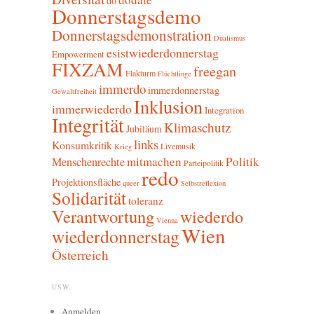
do
Donnerstagsdemo
Donnerstagsdemonstration
Dualismus
esistwiederdonnerstag
Empowerment
FIXZAM
freegan
Flakturm
Flüchtlinge
immerdo
immerdonnerstag
Gewaltfreiheit
Inklusion
immerwiederdo
Integration
Integrität
Klimaschutz
Jubiläum
links
Konsumkritik
Livemusik
Krieg
mitmachen
Politik
Menschenrechte
Parteipolitik
redo
Projektionsfläche
queer
Selbstreflexion
Solidarität
toleranz
Verantwortung
wiederdo
Vienna
Wien
wiederdonnerstag
Österreich
USW.
Anmelden