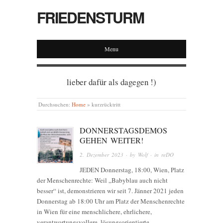
FRIEDENSTURM
Menu
lieber dafür als dagegen !)
Durchsuchen:
Home
»
kurzrücktritt
DONNERSTAGSDEMOS
GEHEN WEITER!
2. Dezember 2023
· by
Wolf
· in
reDO
JEDEN Donnerstag, 18:00, Wien, Platz
der Menschenrechte: Weil „Babyblau auch nicht
besser“ ist, demonstrieren wir seit 7. Jänner 2021 jeden
Donnerstag ab 18:00 Uhr am Platz der Menschenrechte
in Wien für eine menschlichere, ehrlichere,
verantwortungsvollere, lösungsorientierte