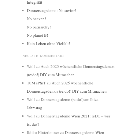
Integrität
Donnerstagsdemo: No savior!
No heaven!
No patriarchy!
No planet B!
Kein Leben ohne Vielfalt!
NEUESTE KOMMENTARE
Wolf
zu
Auch 2025 wöchentliche Donnerstagsdemos
(re:do!) DIY zum Mitmachen
T0M sP!riT
zu
Auch 2025 wöchentliche
Donnerstagsdemos (re:do!) DIY zum Mitmachen
Wolf
zu
Donnerstagsdemo (re:do!) am Ibiza-
Jahrestag
Wolf
zu
Donnerstagsdemo Wien 2021: reDO – wer
ist das?
Ildiko Hinterleitner
zu
Donnerstagsdemo Wien