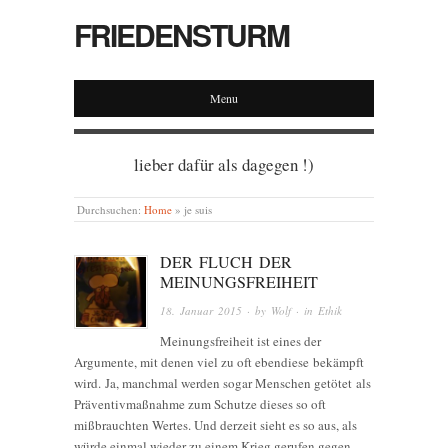
FRIEDENSTURM
Menu
lieber dafür als dagegen !)
Durchsuchen:
Home
»
je suis
DER FLUCH DER
MEINUNGSFREIHEIT
18. Januar 2015
· by
Wolf
· in
Ethik
Meinungsfreiheit ist eines der
Argumente, mit denen viel zu oft ebendiese bekämpft
wird. Ja, manchmal werden sogar Menschen getötet als
Präventivmaßnahme zum Schutze dieses so oft
mißbrauchten Wertes. Und derzeit sieht es so aus, als
würde einmal wieder zu einem Krieg gerufen gegen…