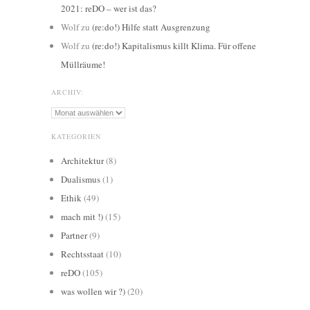
2021: reDO – wer ist das?
Wolf
zu
(re:do!) Hilfe statt Ausgrenzung
Wolf
zu
(re:do!) Kapitalismus killt Klima. Für offene
Müllräume!
ARCHIV:
Archiv:
KATEGORIEN
Architektur
(8)
Dualismus
(1)
Ethik
(49)
mach mit !)
(15)
Partner
(9)
Rechtsstaat
(10)
reDO
(105)
was wollen wir ?)
(20)