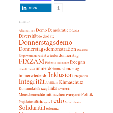
teilen
THEMEN
Demo
Demokratie
Alternativen
Diktatur
Diversität
dodate
do
Donnerstagsdemo
Donnerstagsdemonstration
Dualismus
esistwiederdonnerstag
Empowerment
FIXZAM
freegan
Flakturm
Flüchtlinge
immerdo
immerdonnerstag
Gewaltfreiheit
Inklusion
immerwiederdo
Integration
Integrität
Klimaschutz
Jubiläum
links
Konsumkritik
Livemusik
Krieg
mitmachen
Politik
Menschenrechte
Parteipolitik
redo
Projektionsfläche
queer
Selbstreflexion
Solidarität
toleranz