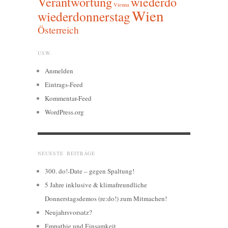
Verantwortung
wiederdo
Vienna
Wien
wiederdonnerstag
Österreich
USW.
Anmelden
Eintrags-Feed
Kommentar-Feed
WordPress.org
NEUESTE BEITRÄGE
300. do!-Date – gegen Spaltung!
5 Jahre inklusive & klimafreundliche
Donnerstagsdemos (re:do!) zum Mitmachen!
Neujahrsvorsatz?
Empathie und Einsamkeit