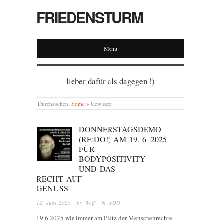
FRIEDENSTURM
Menu
lieber dafür als dagegen !)
Durchsuchen:
Home
»
Gewissen
DONNERSTAGSDEMO
(RE:DO!) AM 19. 6. 2025
FÜR
BODYPOSITIVITY
UND DAS
RECHT AUF
GENUSS
12. Juni 2025
· by
Wolf
· in
reDO
19.6.2025 wie immer am Platz der Menschenrechte