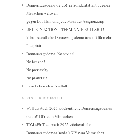
Donnerstagsdemo (re:do!) in Solidarität mit queeren
Menschen weltweit
gegen Lookism und jede Form der Ausgrenzung
UNITE IN ACTION – TERMINATE BULLSHIT! -
klimafreundliche Donnerstagsdemo (re:do!) für mehr
Integrität
Donnerstagsdemo: No savior!
No heaven!
No patriarchy!
No planet B!
Kein Leben ohne Vielfalt!
NEUESTE KOMMENTARE
Wolf
zu
Auch 2025 wöchentliche Donnerstagsdemos
(re:do!) DIY zum Mitmachen
T0M sP!riT
zu
Auch 2025 wöchentliche
Donnerstagsdemos (re:do!) DIY zum Mitmachen