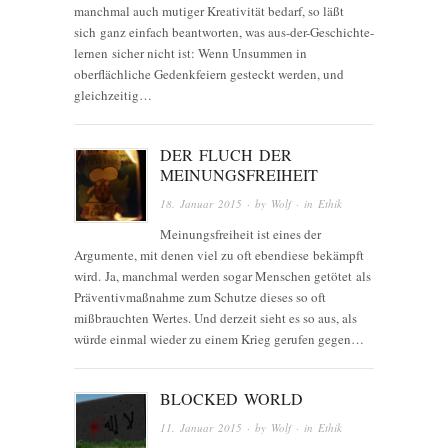
manchmal auch mutiger Kreativität bedarf, so läßt
sich ganz einfach beantworten, was aus-der-Geschichte-
lernen sicher nicht ist: Wenn Unsummen in
oberflächliche Gedenkfeiern gesteckt werden, und
gleichzeitig…
DER FLUCH DER
MEINUNGSFREIHEIT
18. Januar 2015
· by
Wolf
· in
Ethik
Meinungsfreiheit ist eines der
Argumente, mit denen viel zu oft ebendiese bekämpft
wird. Ja, manchmal werden sogar Menschen getötet als
Präventivmaßnahme zum Schutze dieses so oft
mißbrauchten Wertes. Und derzeit sieht es so aus, als
würde einmal wieder zu einem Krieg gerufen gegen…
BLOCKED WORLD
11. Januar 2015
· by
Wolf
· in
Ethik