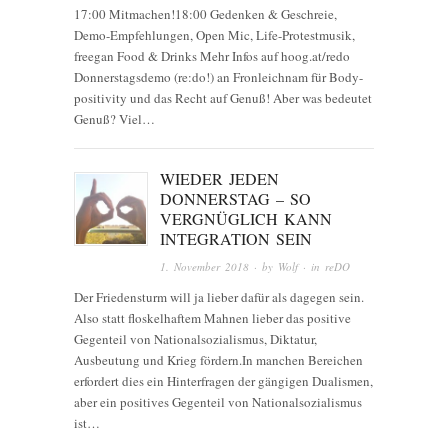
17:00 Mitmachen!18:00 Gedenken & Geschreie,
Demo-Empfehlungen, Open Mic, Life-Protestmusik,
freegan Food & Drinks Mehr Infos auf hoog.at/redo
Donnerstagsdemo (re:do!) an Fronleichnam für Body-
positivity und das Recht auf Genuß! Aber was bedeutet
Genuß? Viel…
WIEDER JEDEN
DONNERSTAG – SO
VERGNÜGLICH KANN
INTEGRATION SEIN
1. November 2018
· by
Wolf
· in
reDO
Der Friedensturm will ja lieber dafür als dagegen sein.
Also statt floskelhaftem Mahnen lieber das positive
Gegenteil von Nationalsozialismus, Diktatur,
Ausbeutung und Krieg fördern.In manchen Bereichen
erfordert dies ein Hinterfragen der gängigen Dualismen,
aber ein positives Gegenteil von Nationalsozialismus
ist…