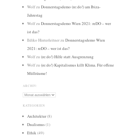
Wolf
zu
Donnerstagsdemo (re:do!) am Ibiza-
Jahrestag
Wolf
zu
Donnerstagsdemo Wien 2021: reDO – wer
ist das?
Ildiko Hinterleitner
zu
Donnerstagsdemo Wien
2021: reDO – wer ist das?
Wolf
zu
(re:do!) Hilfe statt Ausgrenzung
Wolf
zu
(re:do!) Kapitalismus killt Klima. Für offene
Müllräume!
ARCHIV:
Archiv:
KATEGORIEN
Architektur
(8)
Dualismus
(1)
Ethik
(49)