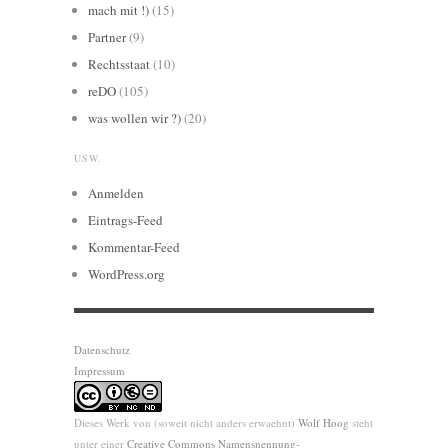
mach mit !)
(15)
Partner
(9)
Rechtsstaat
(10)
reDO
(105)
was wollen wir ?)
(20)
USW.
Anmelden
Eintrags-Feed
Kommentar-Feed
WordPress.org
Datenschutz
Impressum
Dieses Werk von (soweit nicht anders erwaehnt)
Wolf Hoog
steht
unter einer
Creative Commons Namensnennung-