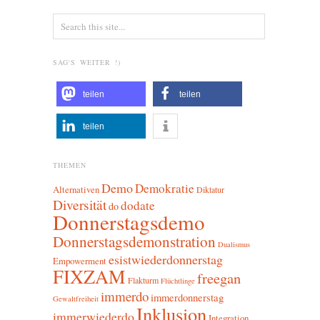
SAG'S WEITER !)
teilen
teilen
teilen
THEMEN
Demo
Demokratie
Alternativen
Diktatur
Diversität
dodate
do
Donnerstagsdemo
Donnerstagsdemonstration
Dualismus
esistwiederdonnerstag
Empowerment
FIXZAM
freegan
Flakturm
Flüchtlinge
immerdo
immerdonnerstag
Gewaltfreiheit
Inklusion
immerwiederdo
Integration