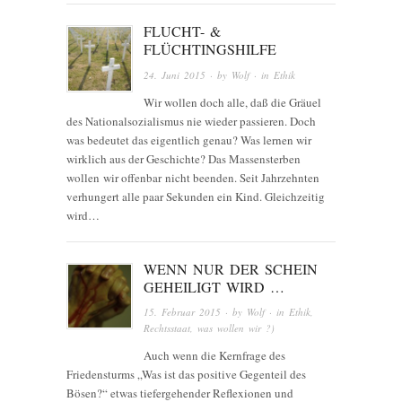
FLUCHT- &
FLÜCHTINGSHILFE
24. Juni 2015
· by
Wolf
· in
Ethik
Wir wollen doch alle, daß die Gräuel
des Nationalsozialismus nie wieder passieren. Doch
was bedeutet das eigentlich genau? Was lernen wir
wirklich aus der Geschichte? Das Massensterben
wollen wir offenbar nicht beenden. Seit Jahrzehnten
verhungert alle paar Sekunden ein Kind. Gleichzeitig
wird…
WENN NUR DER SCHEIN
GEHEILIGT WIRD …
15. Februar 2015
· by
Wolf
· in
Ethik
,
Rechtsstaat
,
was wollen wir ?)
Auch wenn die Kernfrage des
Friedensturms „Was ist das positive Gegenteil des
Bösen?“ etwas tiefergehender Reflexionen und