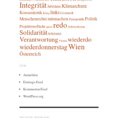
Integrität
Klimaschutz
Jubiläum
links
Konsumkritik
Livemusik
Krieg
mitmachen
Politik
Menschenrechte
Parteipolitik
redo
Projektionsfläche
queer
Selbstreflexion
Solidarität
toleranz
Verantwortung
wiederdo
Vienna
Wien
wiederdonnerstag
Österreich
USW.
Anmelden
Eintrags-Feed
Kommentar-Feed
WordPress.org
NEUESTE BEITRÄGE