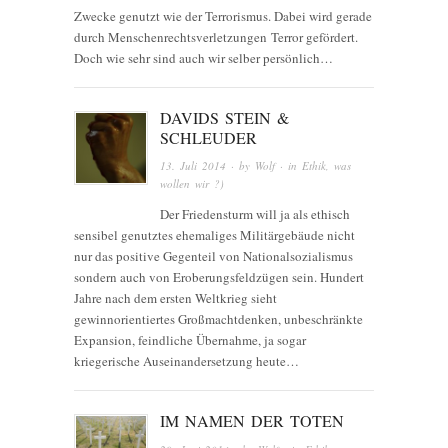
Zwecke genutzt wie der Terrorismus. Dabei wird gerade
durch Menschenrechtsverletzungen Terror gefördert.
Doch wie sehr sind auch wir selber persönlich…
DAVIDS STEIN &
SCHLEUDER
13. Juli 2014
· by
Wolf
· in
Ethik
,
was
wollen wir ?)
Der Friedensturm will ja als ethisch
sensibel genutztes ehemaliges Militärgebäude nicht
nur das positive Gegenteil von Nationalsozialismus
sondern auch von Eroberungsfeldzügen sein. Hundert
Jahre nach dem ersten Weltkrieg sieht
gewinnorientiertes Großmachtdenken, unbeschränkte
Expansion, feindliche Übernahme, ja sogar
kriegerische Auseinandersetzung heute…
IM NAMEN DER TOTEN