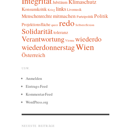
Integrität
Klimaschutz
Jubiläum
links
Konsumkritik
Livemusik
Krieg
mitmachen
Politik
Menschenrechte
Parteipolitik
redo
Projektionsfläche
queer
Selbstreflexion
Solidarität
toleranz
Verantwortung
wiederdo
Vienna
Wien
wiederdonnerstag
Österreich
USW.
Anmelden
Eintrags-Feed
Kommentar-Feed
WordPress.org
NEUESTE BEITRÄGE