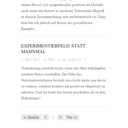
immer David viel sympathischer gewesen als Goliath,
auch wenn der derzeit so moderne Terrorismus-Begriff
in diesem Zusammenhang sehr problematisch ist. Ganz
klar bin ich jedoch auf Seiten des gewaltfreien
Kampfes…
EXPERIMENTIERFELD STATT
MAHNMAL
8. März 2013
· by
Wolf
· in
was wollen wir ?)
Veränderung entsteht nicht, wenn wir Altes bekämpfen
sondern Neues erschaffen. Das Erbe des
Nationalsozialismus besteht also nicht darin, nur davor
zu warnen, sondern konkret am positiven Gegenteil zu
arbeiten. Und wo kann das besser geschehen als in den
Flaktürmen?
← Zurück
1
2
3
Vor →