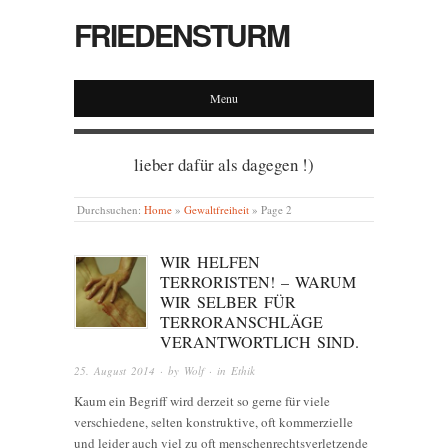
FRIEDENSTURM
Menu
lieber dafür als dagegen !)
Durchsuchen:
Home
»
Gewaltfreiheit
»
Page 2
WIR HELFEN
TERRORISTEN! – WARUM
WIR SELBER FÜR
TERRORANSCHLÄGE
VERANTWORTLICH SIND.
25. August 2014
· by
Wolf
· in
Ethik
Kaum ein Begriff wird derzeit so gerne für viele
verschiedene, selten konstruktive, oft kommerzielle
und leider auch viel zu oft menschenrechtsverletzende