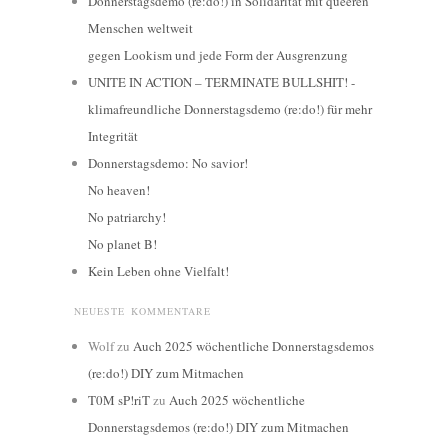
Donnerstagsdemo (re:do!) in Solidarität mit queeren
Menschen weltweit
gegen Lookism und jede Form der Ausgrenzung
UNITE IN ACTION – TERMINATE BULLSHIT! -
klimafreundliche Donnerstagsdemo (re:do!) für mehr
Integrität
Donnerstagsdemo: No savior!
No heaven!
No patriarchy!
No planet B!
Kein Leben ohne Vielfalt!
NEUESTE KOMMENTARE
Wolf
zu
Auch 2025 wöchentliche Donnerstagsdemos
(re:do!) DIY zum Mitmachen
T0M sP!riT
zu
Auch 2025 wöchentliche
Donnerstagsdemos (re:do!) DIY zum Mitmachen