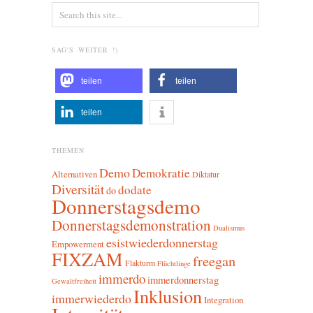
SAG'S WEITER !)
teilen
teilen
teilen
THEMEN
Demo
Demokratie
Alternativen
Diktatur
Diversität
dodate
do
Donnerstagsdemo
Donnerstagsdemonstration
Dualismus
esistwiederdonnerstag
Empowerment
FIXZAM
freegan
Flakturm
Flüchtlinge
immerdo
immerdonnerstag
Gewaltfreiheit
Inklusion
immerwiederdo
Integration