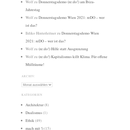
Wolf
zu
Donnerstagsdemo (re:do!) am Ibiza-
Jahrestag
Wolf
zu
Donnerstagsdemo Wien 2021: reDO – wer
ist das?
Ildiko Hinterleitner
zu
Donnerstagsdemo Wien
2021: reDO – wer ist das?
Wolf
zu
(re:do!) Hilfe statt Ausgrenzung
Wolf
zu
(re:do!) Kapitalismus killt Klima. Für offene
Müllräume!
ARCHIV:
Archiv:
KATEGORIEN
Architektur
(8)
Dualismus
(1)
Ethik
(49)
mach mit !)
(15)