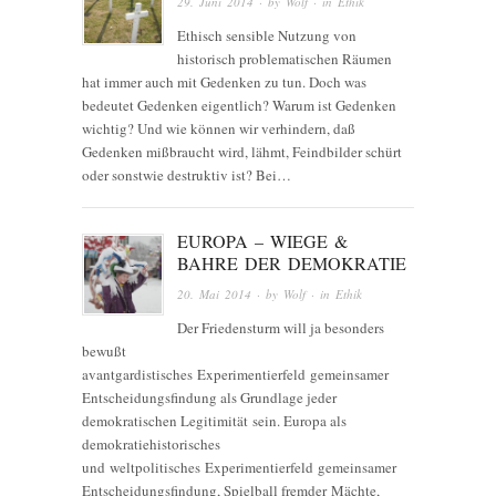
29. Juni 2014
· by
Wolf
· in
Ethik
Ethisch sensible Nutzung von
historisch problematischen Räumen
hat immer auch mit Gedenken zu tun. Doch was
bedeutet Gedenken eigentlich? Warum ist Gedenken
wichtig? Und wie können wir verhindern, daß
Gedenken mißbraucht wird, lähmt, Feindbilder schürt
oder sonstwie destruktiv ist? Bei…
EUROPA – WIEGE &
BAHRE DER DEMOKRATIE
20. Mai 2014
· by
Wolf
· in
Ethik
Der Friedensturm will ja besonders
bewußt
avantgardistisches Experimentierfeld gemeinsamer
Entscheidungsfindung als Grundlage jeder
demokratischen Legitimität sein. Europa als
demokratiehistorisches
und weltpolitisches Experimentierfeld gemeinsamer
Entscheidungsfindung, Spielball fremder Mächte,