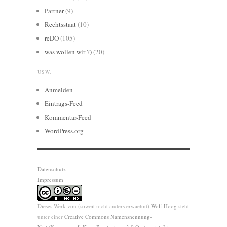
Partner
(9)
Rechtsstaat
(10)
reDO
(105)
was wollen wir ?)
(20)
USW.
Anmelden
Eintrags-Feed
Kommentar-Feed
WordPress.org
Datenschutz
Impressum
Dieses Werk von (soweit nicht anders erwaehnt)
Wolf Hoog
steht
unter einer
Creative Commons Namensnennung-