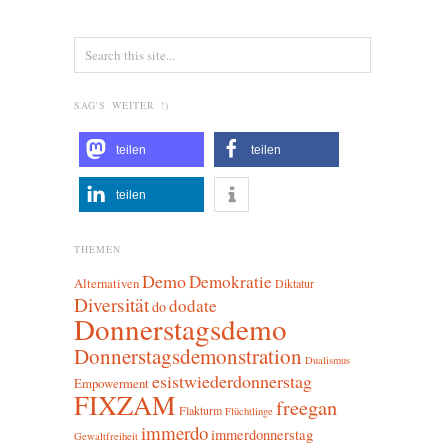
SAG'S WEITER !)
teilen
teilen
teilen
THEMEN
Demo
Demokratie
Alternativen
Diktatur
Diversität
dodate
do
Donnerstagsdemo
Donnerstagsdemonstration
Dualismus
esistwiederdonnerstag
Empowerment
FIXZAM
freegan
Flakturm
Flüchtlinge
immerdo
immerdonnerstag
Gewaltfreiheit