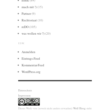
Ethik
(49)
mach mit !)
(15)
Partner
(9)
Rechtsstaat
(10)
reDO
(105)
was wollen wir ?)
(20)
USW.
Anmelden
Eintrags-Feed
Kommentar-Feed
WordPress.org
Datenschutz
Impressum
Dieses Werk von (soweit nicht anders erwaehnt)
Wolf Hoog
steht