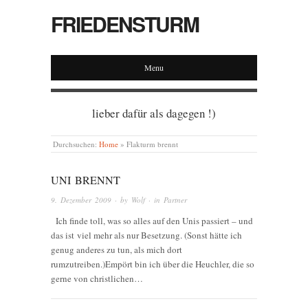
FRIEDENSTURM
Menu
lieber dafür als dagegen !)
Durchsuchen:
Home
»
Flakturm brennt
UNI BRENNT
9. Dezember 2009
· by
Wolf
· in
Partner
Ich finde toll, was so alles auf den Unis passiert – und
das ist viel mehr als nur Besetzung. (Sonst hätte ich
genug anderes zu tun, als mich dort
rumzutreiben.)Empört bin ich über die Heuchler, die so
gerne von christlichen…