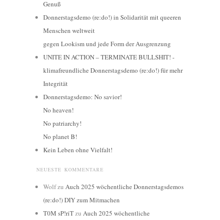
Genuß
Donnerstagsdemo (re:do!) in Solidarität mit queeren
Menschen weltweit
gegen Lookism und jede Form der Ausgrenzung
UNITE IN ACTION – TERMINATE BULLSHIT! -
klimafreundliche Donnerstagsdemo (re:do!) für mehr
Integrität
Donnerstagsdemo: No savior!
No heaven!
No patriarchy!
No planet B!
Kein Leben ohne Vielfalt!
NEUESTE KOMMENTARE
Wolf
zu
Auch 2025 wöchentliche Donnerstagsdemos
(re:do!) DIY zum Mitmachen
T0M sP!riT
zu
Auch 2025 wöchentliche