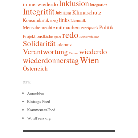
Inklusion
immerwiederdo
Integration
Integrität
Klimaschutz
Jubiläum
links
Konsumkritik
Livemusik
Krieg
mitmachen
Politik
Menschenrechte
Parteipolitik
redo
Projektionsfläche
queer
Selbstreflexion
Solidarität
toleranz
Verantwortung
wiederdo
Vienna
Wien
wiederdonnerstag
Österreich
USW.
Anmelden
Eintrags-Feed
Kommentar-Feed
WordPress.org