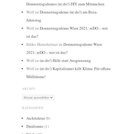
Donnerstagsdemos (re:do!) DIY zum Mitmachen
Wolf
zu
Donnerstagsdemo (re:do!) am Ibiza-
Jahrestag
Wolf
zu
Donnerstagsdemo Wien 2021: reDO – wer
ist das?
Ildiko Hinterleitner
zu
Donnerstagsdemo Wien
2021: reDO – wer ist das?
Wolf
zu
(re:do!) Hilfe statt Ausgrenzung
Wolf
zu
(re:do!) Kapitalismus killt Klima. Für offene
Müllräume!
ARCHIV:
Archiv:
KATEGORIEN
Architektur
(8)
Dualismus
(1)