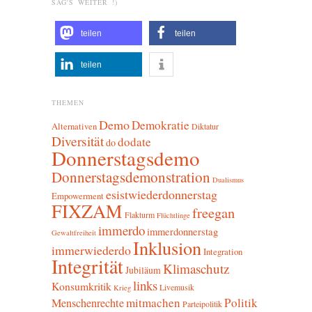
SAG'S WEITER !)
teilen
teilen
teilen
THEMEN
Demo
Demokratie
Alternativen
Diktatur
Diversität
dodate
do
Donnerstagsdemo
Donnerstagsdemonstration
Dualismus
esistwiederdonnerstag
Empowerment
FIXZAM
freegan
Flakturm
Flüchtlinge
immerdo
immerdonnerstag
Gewaltfreiheit
Inklusion
immerwiederdo
Integration
Integrität
Klimaschutz
Jubiläum
links
Konsumkritik
Livemusik
Krieg
mitmachen
Politik
Menschenrechte
Parteipolitik