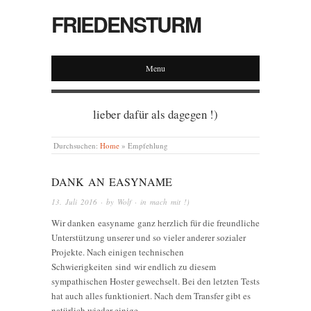
FRIEDENSTURM
Menu
lieber dafür als dagegen !)
Durchsuchen:
Home
»
Empfehlung
DANK AN EASYNAME
13. Juli 2016
· by
Wolf
· in
mach mit !)
Wir danken easyname ganz herzlich für die freundliche
Unterstützung unserer und so vieler anderer sozialer
Projekte. Nach einigen technischen
Schwierigkeiten sind wir endlich zu diesem
sympathischen Hoster gewechselt. Bei den letzten Tests
hat auch alles funktioniert. Nach dem Transfer gibt es
natürlich wieder einige…