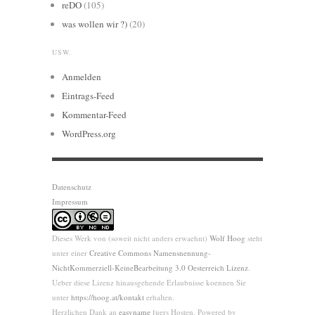
reDO
(105)
was wollen wir ?)
(20)
USW.
Anmelden
Eintrags-Feed
Kommentar-Feed
WordPress.org
Datenschutz
Impressum
Dieses Werk von (soweit nicht anders erwaehnt)
Wolf Hoog
steht
unter einer
Creative Commons Namensnennung-
NichtKommerziell-KeineBearbeitung 3.0 Oesterreich Lizenz
.
Ueber diese Lizenz hinausgehende Erlaubnisse koennen Sie
unter
https://hoog.at/kontakt
erhalten.
Herzlichen Dank an
easyname
fuers Hosten. Powered by