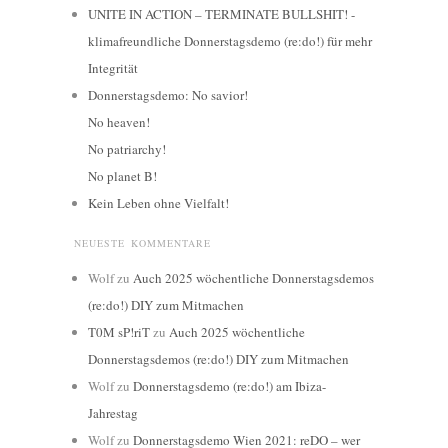
UNITE IN ACTION – TERMINATE BULLSHIT! -
klimafreundliche Donnerstagsdemo (re:do!) für mehr
Integrität
Donnerstagsdemo: No savior!
No heaven!
No patriarchy!
No planet B!
Kein Leben ohne Vielfalt!
NEUESTE KOMMENTARE
Wolf
zu
Auch 2025 wöchentliche Donnerstagsdemos
(re:do!) DIY zum Mitmachen
T0M sP!riT
zu
Auch 2025 wöchentliche
Donnerstagsdemos (re:do!) DIY zum Mitmachen
Wolf
zu
Donnerstagsdemo (re:do!) am Ibiza-
Jahrestag
Wolf
zu
Donnerstagsdemo Wien 2021: reDO – wer