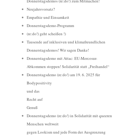
Donnerstagsdemos (re:do!) zum Mitmachen!
Neujahrsvorsatz?
Empathie und Einsamkeit
Donnerstagsdemo-Programm
(re:do!) geht scheißen !)
Tausende auf inklusiven und klimafreundlichen
Donnerstagsdemos! Wir sagen Danke!
Donnerstagsdemo mit Attac: EU-Mercosur-
Abkommen stoppen! Solidarität statt „Freihandel“
Donnerstagsdemo (re:do!) am 19. 6. 2025 für
Bodypositivity
und das
Recht auf
Genuß
Donnerstagsdemo (re:do!) in Solidarität mit queeren
Menschen weltweit
gegen Lookism und jede Form der Ausgrenzung