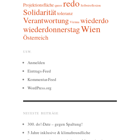
redo
Projektionsfläche
queer
Selbstreflexion
Solidarität
toleranz
Verantwortung
wiederdo
Vienna
Wien
wiederdonnerstag
Österreich
USW.
Anmelden
Eintrags-Feed
Kommentar-Feed
WordPress.org
NEUESTE BEITRÄGE
300. do!-Date – gegen Spaltung!
5 Jahre inklusive & klimafreundliche