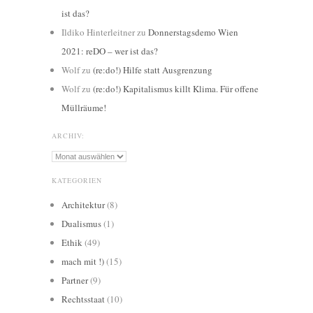
ist das?
Ildiko Hinterleitner
zu
Donnerstagsdemo Wien
2021: reDO – wer ist das?
Wolf
zu
(re:do!) Hilfe statt Ausgrenzung
Wolf
zu
(re:do!) Kapitalismus killt Klima. Für offene
Müllräume!
ARCHIV:
Archiv:
KATEGORIEN
Architektur
(8)
Dualismus
(1)
Ethik
(49)
mach mit !)
(15)
Partner
(9)
Rechtsstaat
(10)