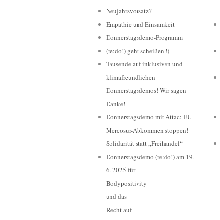
Neujahrsvorsatz?
Empathie und Einsamkeit
Donnerstagsdemo-Programm
(re:do!) geht scheißen !)
Tausende auf inklusiven und
klimafreundlichen
Donnerstagsdemos! Wir sagen
Danke!
Donnerstagsdemo mit Attac: EU-
Mercosur-Abkommen stoppen!
Solidarität statt „Freihandel“
Donnerstagsdemo (re:do!) am 19.
6. 2025 für
Bodypositivity
und das
Recht auf