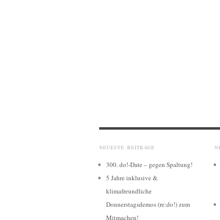
NEUESTE BEITRÄGE
N
300. do!-Date – gegen Spaltung!
5 Jahre inklusive &
klimafreundliche
Donnerstagsdemos (re:do!) zum
Mitmachen!