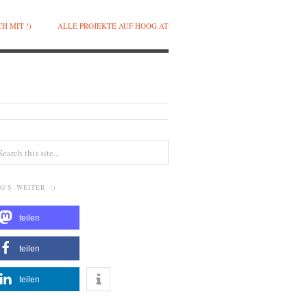
H MIT !)
ALLE PROJEKTE AUF HOOG.AT
G'S WEITER !)
teilen
teilen
teilen