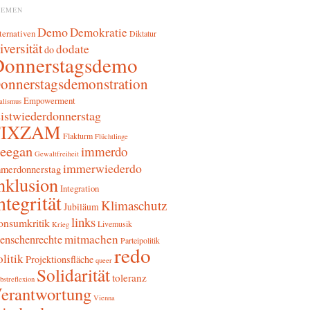
HEMEN
Demo
Demokratie
ternativen
Diktatur
iversität
dodate
do
Donnerstagsdemo
onnerstagsdemonstration
Empowerment
alismus
sistwiederdonnerstag
FIXZAM
Flakturm
Flüchtlinge
reegan
immerdo
Gewaltfreiheit
immerwiederdo
merdonnerstag
nklusion
Integration
ntegrität
Klimaschutz
Jubiläum
links
onsumkritik
Livemusik
Krieg
mitmachen
enschenrechte
Parteipolitik
redo
litik
Projektionsfläche
queer
Solidarität
toleranz
bstreflexion
erantwortung
Vienna