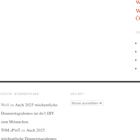
w
w
Ö
US
EUESTE KOMMENTARE
ARCHIV:
Archiv:
Wolf
zu
Auch 2025 wöchentliche
Donnerstagsdemos (re:do!) DIY
zum Mitmachen
T0M sP!riT
zu
Auch 2025
wöchentliche Donnerstagsdemos