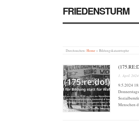
FRIEDENSTURM
Durchsuchen:
Home
»
Bildungskatastrtophe
(175.RE
1. April 2024
9.5.2024 18
Donnerstags
Sozialberufe
Menschen di