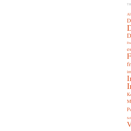
T
Al
D
D
Du
e
f
im
I
I
K
M
Po
Sel
V