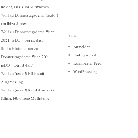
(re:do!) DIY zum Mitmachen
Wolf
zu
Donnerstagsdemo (re:do!)
am Ibiza-Jahrestag
Wolf
zu
Donnerstagsdemo Wien
USW.
2021: reDO – wer ist das?
Anmelden
Ildiko Hinterleitner
zu
Eintrags-Feed
Donnerstagsdemo Wien 2021:
Kommentar-Feed
reDO – wer ist das?
WordPress.org
Wolf
zu
(re:do!) Hilfe statt
Ausgrenzung
Wolf
zu
(re:do!) Kapitalismus killt
Klima. Für offene Müllräume!