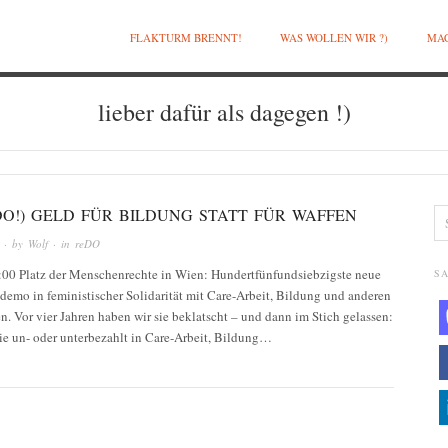
FLAKTURM BRENNT!
WAS WOLLEN WIR ?)
MAC
lieber dafür als dagegen !)
:DO!) GELD FÜR BILDUNG STATT FÜR WAFFEN
· by
Wolf
· in
reDO
:00 Platz der Menschenrechte in Wien: Hundertfünfundsiebzigste neue
SA
demo in feministischer Solidarität mit Care-Arbeit, Bildung und anderen
n. Vor vier Jahren haben wir sie beklatscht – und dann im Stich gelassen:
e un- oder unterbezahlt in Care-Arbeit, Bildung…