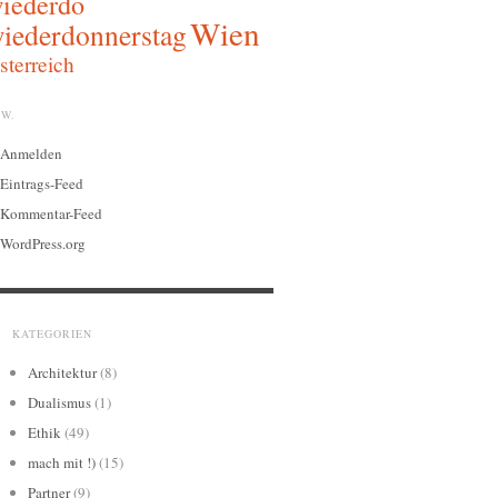
iederdo
Wien
iederdonnerstag
sterreich
W.
Anmelden
Eintrags-Feed
Kommentar-Feed
WordPress.org
KATEGORIEN
Architektur
(8)
Dualismus
(1)
Ethik
(49)
mach mit !)
(15)
Partner
(9)