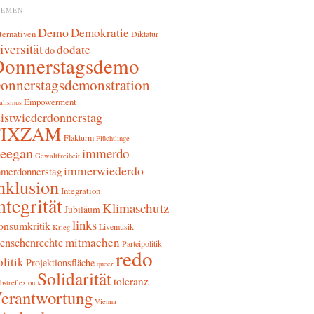
HEMEN
Demo
Demokratie
ternativen
Diktatur
iversität
dodate
do
Donnerstagsdemo
onnerstagsdemonstration
Empowerment
alismus
sistwiederdonnerstag
FIXZAM
Flakturm
Flüchtlinge
reegan
immerdo
Gewaltfreiheit
immerwiederdo
merdonnerstag
nklusion
Integration
ntegrität
Klimaschutz
Jubiläum
links
onsumkritik
Livemusik
Krieg
mitmachen
enschenrechte
Parteipolitik
redo
litik
Projektionsfläche
queer
Solidarität
toleranz
bstreflexion
erantwortung
Vienna