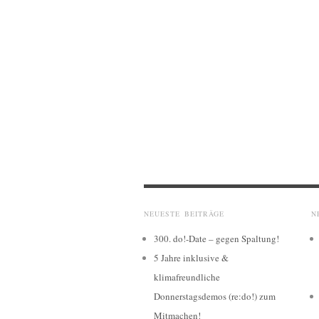
NEUESTE BEITRÄGE
N
300. do!-Date – gegen Spaltung!
5 Jahre inklusive &
klimafreundliche
Donnerstagsdemos (re:do!) zum
Mitmachen!