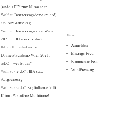
(re:do!) DIY zum Mitmachen
Wolf
zu
Donnerstagsdemo (re:do!)
am Ibiza-Jahrestag
Wolf
zu
Donnerstagsdemo Wien
USW.
2021: reDO – wer ist das?
Anmelden
Ildiko Hinterleitner
zu
Eintrags-Feed
Donnerstagsdemo Wien 2021:
Kommentar-Feed
reDO – wer ist das?
WordPress.org
Wolf
zu
(re:do!) Hilfe statt
Ausgrenzung
Wolf
zu
(re:do!) Kapitalismus killt
Klima. Für offene Müllräume!