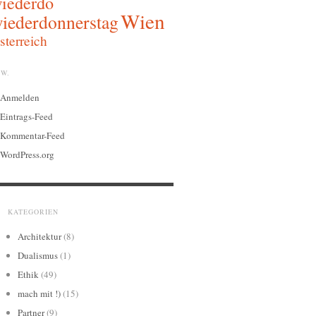
iederdo
Wien
iederdonnerstag
sterreich
W.
Anmelden
Eintrags-Feed
Kommentar-Feed
WordPress.org
KATEGORIEN
Architektur
(8)
Dualismus
(1)
Ethik
(49)
mach mit !)
(15)
Partner
(9)