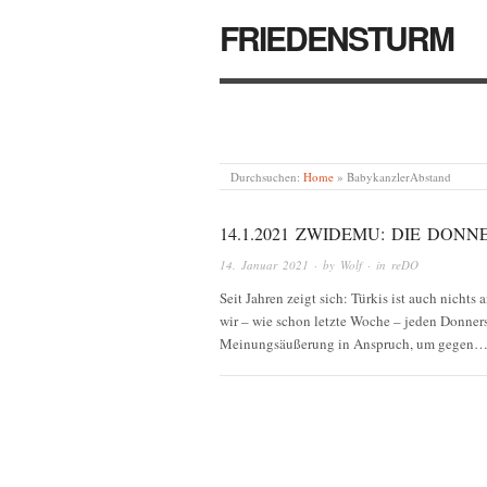
FRIEDENSTURM
Durchsuchen:
Home
»
BabykanzlerAbstand
14.1.2021 ZWIDEMU: DIE DO
14. Januar 2021
· by
Wolf
· in
reDO
Seit Jahren zeigt sich: Türkis ist auch nicht
wir – wie schon letzte Woche – jeden Donners
Meinungsäußerung in Anspruch, um gegen