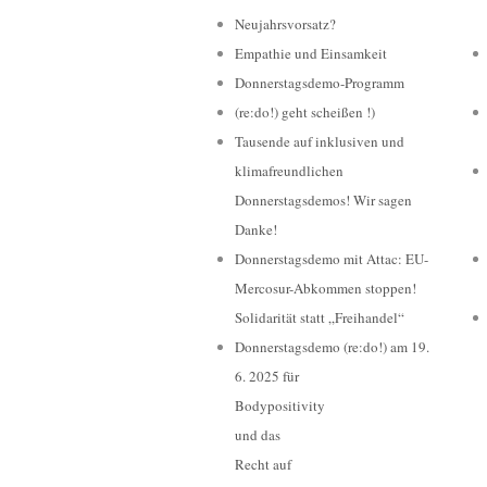
Neujahrsvorsatz?
Empathie und Einsamkeit
Donnerstagsdemo-Programm
(re:do!) geht scheißen !)
Tausende auf inklusiven und
klimafreundlichen
Donnerstagsdemos! Wir sagen
Danke!
Donnerstagsdemo mit Attac: EU-
Mercosur-Abkommen stoppen!
Solidarität statt „Freihandel“
Donnerstagsdemo (re:do!) am 19.
6. 2025 für
Bodypositivity
und das
Recht auf