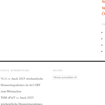
w
w
Ö
US
EUESTE KOMMENTARE
ARCHIV:
Archiv:
Wolf
zu
Auch 2025 wöchentliche
Donnerstagsdemos (re:do!) DIY
zum Mitmachen
T0M sP!riT
zu
Auch 2025
wöchentliche Donnerstagsdemos