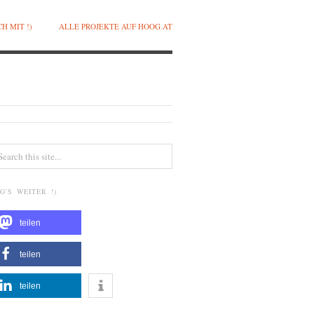
H MIT !)
ALLE PROJEKTE AUF HOOG.AT
G'S WEITER !)
teilen
teilen
teilen