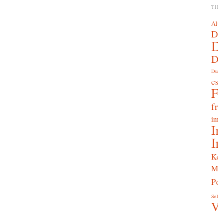
T
Al
D
D
Du
e
f
im
I
I
K
M
Po
Sel
V