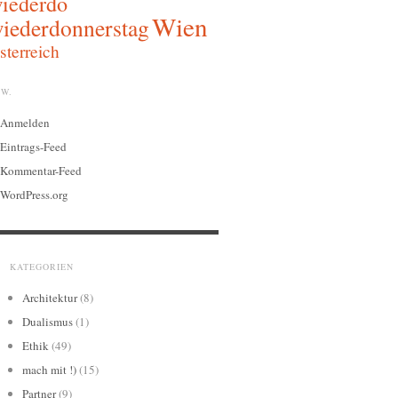
iederdo
Wien
iederdonnerstag
sterreich
W.
Anmelden
Eintrags-Feed
Kommentar-Feed
WordPress.org
KATEGORIEN
Architektur
(8)
Dualismus
(1)
Ethik
(49)
mach mit !)
(15)
Partner
(9)