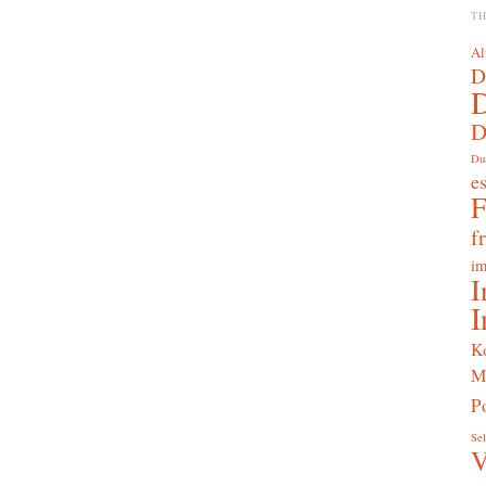
T
Al
D
D
Du
e
f
im
I
I
K
M
Po
Sel
V