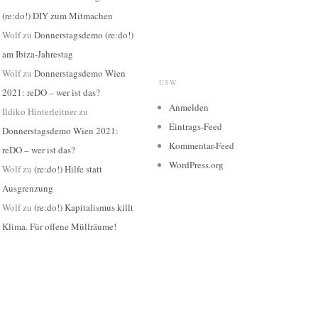
(re:do!) DIY zum Mitmachen
Wolf
zu
Donnerstagsdemo (re:do!)
am Ibiza-Jahrestag
Wolf
zu
Donnerstagsdemo Wien
USW.
2021: reDO – wer ist das?
Anmelden
Ildiko Hinterleitner
zu
Eintrags-Feed
Donnerstagsdemo Wien 2021:
Kommentar-Feed
reDO – wer ist das?
WordPress.org
Wolf
zu
(re:do!) Hilfe statt
Ausgrenzung
Wolf
zu
(re:do!) Kapitalismus killt
Klima. Für offene Müllräume!