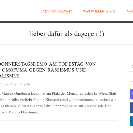
FLAKTURM BRENNT!
WAS WOLLEN WIR ?)
MAC
lieber dafür als dagegen !)
: DONNERSTAGSDEMO AM TODESTAG VON
 OMOFUMA GEGEN RASSISMUS UND
ALISMUS
SA
5
· by
Wolf
· in
reDO
, Marcus Omofuma Denkmal am Platz der Menschenrechte in Wien: Statt
hr nur selbstverliebt für den Klassenkampf zu marschieren, betreiben wir
agsdemos selbst das ganze Jahr lieber möglichst antiklassistisch. Und
g von Marcus Omofuma…