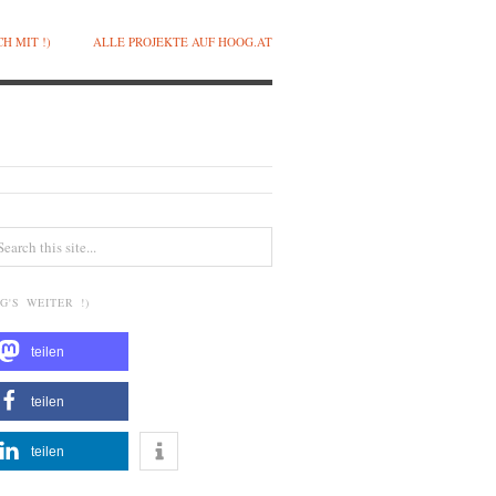
H MIT !)
ALLE PROJEKTE AUF HOOG.AT
G'S WEITER !)
teilen
teilen
teilen