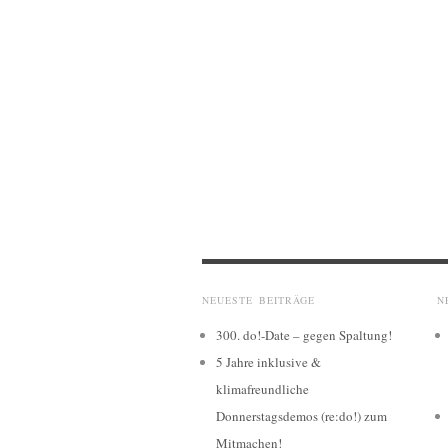
NEUESTE BEITRÄGE
N
300. do!-Date – gegen Spaltung!
5 Jahre inklusive &
klimafreundliche
Donnerstagsdemos (re:do!) zum
Mitmachen!