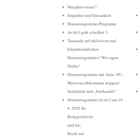
Neujahrsvorsatz?
Empathie und Einsamkeit
Donnerstagsdemo-Programm
(re:do!) geht scheißen !)
Tausende auf inklusiven und
klimafreundlichen
Donnerstagsdemos! Wir sagen
Danke!
Donnerstagsdemo mit Attac: EU-
Mercosur-Abkommen stoppen!
Solidarität statt „Freihandel“
Donnerstagsdemo (re:do!) am 19.
6. 2025 für
Bodypositivity
und das
Recht auf