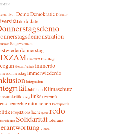
HEMEN
Demo
Demokratie
ternativen
Diktatur
iversität
dodate
do
Donnerstagsdemo
onnerstagsdemonstration
Empowerment
alismus
sistwiederdonnerstag
FIXZAM
Flakturm
Flüchtlinge
reegan
immerdo
Gewaltfreiheit
immerwiederdo
merdonnerstag
nklusion
Integration
ntegrität
Klimaschutz
Jubiläum
links
onsumkritik
Livemusik
Krieg
mitmachen
enschenrechte
Parteipolitik
redo
litik
Projektionsfläche
queer
Solidarität
toleranz
bstreflexion
erantwortung
Vienna