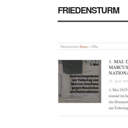
FRIEDENSTURM
Durchsuchen:
Home
»
1Mai
1. MAI
MARCUS
NATION
27. April 202
1. Mai 2025
einmal im Ja
die Donnerst
am Todesta